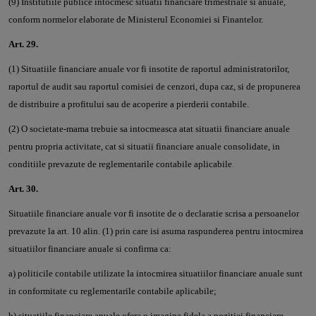
(9) Institutiile publice intocmesc situatii financiare trimestriale si anuale,
conform normelor elaborate de Ministerul Economiei si Finantelor.
Art. 29.
(1) Situatiile financiare anuale vor fi insotite de raportul administratorilor,
raportul de audit sau raportul comisiei de cenzori, dupa caz, si de propunerea
de distribuire a profitului sau de acoperire a pierderii contabile.
(2) O societate-mama trebuie sa intocmeasca atat situatii financiare anuale
pentru propria activitate, cat si situatii financiare anuale consolidate, in
conditiile prevazute de reglementarile contabile aplicabile.
Art. 30.
Situatiile financiare anuale vor fi insotite de o declaratie scrisa a persoanelor
prevazute la art. 10 alin. (1) prin care isi asuma raspunderea pentru intocmirea
situatiilor financiare anuale si confirma ca:
a) politicile contabile utilizate la intocmirea situatiilor financiare anuale sunt
in conformitate cu reglementarile contabile aplicabile;
b) situatiile financiare anuale ofera o imagine fidela a pozitiei financiare,