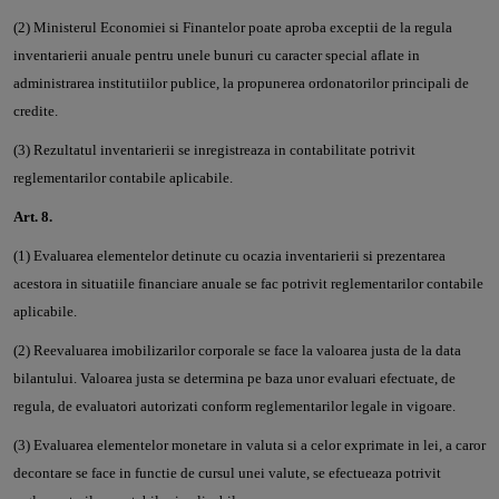
(2) Ministerul Economiei si Finantelor poate aproba exceptii de la regula
inventarierii anuale pentru unele bunuri cu caracter special aflate in
administrarea institutiilor publice, la propunerea ordonatorilor principali de
credite.
(3) Rezultatul inventarierii se inregistreaza in contabilitate potrivit
reglementarilor contabile aplicabile.
Art. 8.
(1) Evaluarea elementelor detinute cu ocazia inventarierii si prezentarea
acestora in situatiile financiare anuale se fac potrivit reglementarilor contabile
aplicabile.
(2) Reevaluarea imobilizarilor corporale se face la valoarea justa de la data
bilantului. Valoarea justa se determina pe baza unor evaluari efectuate, de
regula, de evaluatori autorizati conform reglementarilor legale in vigoare.
(3) Evaluarea elementelor monetare in valuta si a celor exprimate in lei, a caror
decontare se face in functie de cursul unei valute, se efectueaza potrivit