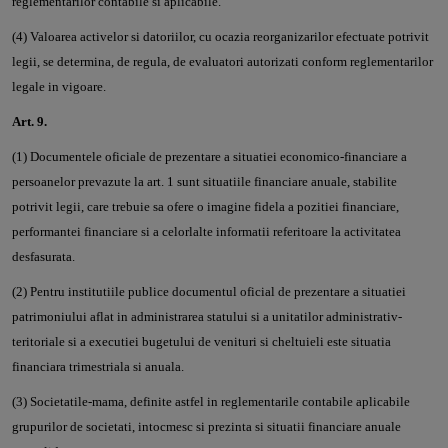
reglementarilor contabile si aplicabile.
(4) Valoarea activelor si datoriilor, cu ocazia reorganizarilor efectuate potrivit
legii, se determina, de regula, de evaluatori autorizati conform reglementarilor
legale in vigoare.
Art. 9.
(1) Documentele oficiale de prezentare a situatiei economico-financiare a
persoanelor prevazute la art. 1 sunt situatiile financiare anuale, stabilite
potrivit legii, care trebuie sa ofere o imagine fidela a pozitiei financiare,
performantei financiare si a celorlalte informatii referitoare la activitatea
desfasurata.
(2) Pentru institutiile publice documentul oficial de prezentare a situatiei
patrimoniului aflat in administrarea statului si a unitatilor administrativ-
teritoriale si a executiei bugetului de venituri si cheltuieli este situatia
financiara trimestriala si anuala.
(3) Societatile-mama, definite astfel in reglementarile contabile aplicabile
grupurilor de societati, intocmesc si prezinta si situatii financiare anuale