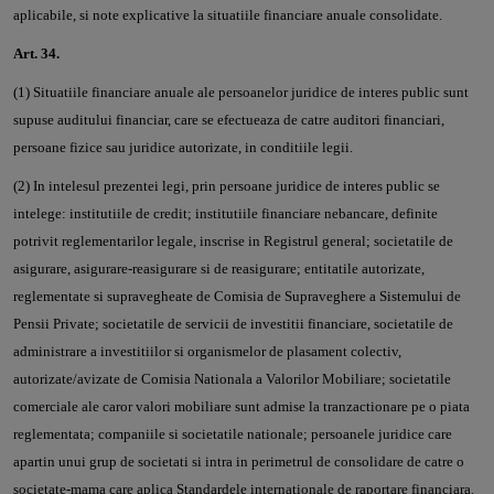
aplicabile, si note explicative la situatiile financiare anuale consolidate.
Art. 34.
(1) Situatiile financiare anuale ale persoanelor juridice de interes public sunt
supuse auditului financiar, care se efectueaza de catre auditori financiari,
persoane fizice sau juridice autorizate, in conditiile legii.
(2) In intelesul prezentei legi, prin persoane juridice de interes public se
intelege: institutiile de credit; institutiile financiare nebancare, definite
potrivit reglementarilor legale, inscrise in Registrul general; societatile de
asigurare, asigurare-reasigurare si de reasigurare; entitatile autorizate,
reglementate si supravegheate de Comisia de Supraveghere a Sistemului de
Pensii Private; societatile de servicii de investitii financiare, societatile de
administrare a investitiilor si organismelor de plasament colectiv,
autorizate/avizate de Comisia Nationala a Valorilor Mobiliare; societatile
comerciale ale caror valori mobiliare sunt admise la tranzactionare pe o piata
reglementata; companiile si societatile nationale; persoanele juridice care
apartin unui grup de societati si intra in perimetrul de consolidare de catre o
societate-mama care aplica Standardele internationale de raportare financiara.