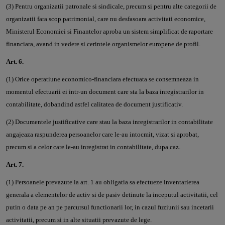
(3) Pentru organizatii patronale si sindicale, precum si pentru alte categorii de
organizatii fara scop patrimonial, care nu desfasoara activitati economice,
Ministerul Economiei si Finantelor aproba un sistem simplificat de raportare
financiara, avand in vedere si cerintele organismelor europene de profil.
Art. 6.
(1) Orice operatiune economico-financiara efectuata se consemneaza in
momentul efectuarii ei intr-un document care sta la baza inregistrarilor in
contabilitate, dobandind astfel calitatea de document justificativ.
(2) Documentele justificative care stau la baza inregistrarilor in contabilitate
angajeaza raspunderea persoanelor care le-au intocmit, vizat si aprobat,
precum si a celor care le-au inregistrat in contabilitate, dupa caz.
Art. 7.
(1) Persoanele prevazute la art. 1 au obligatia sa efectueze inventarierea
generala a elementelor de activ si de pasiv detinute la inceputul activitatii, cel
putin o data pe an pe parcursul functionarii lor, in cazul fuziunii sau incetarii
activitatii, precum si in alte situatii prevazute de lege.