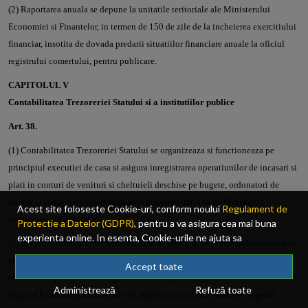
(2) Raportarea anuala se depune la unitatile teritoriale ale Ministerului
Economiei si Finantelor, in termen de 150 de zile de la incheierea exercitiului
financiar, insotita de dovada predarii situatiilor financiare anuale la oficiul
registrului comertului, pentru publicare.
CAPITOLUL V
Contabilitatea Trezoreriei Statului si a institutiilor publice
Art. 38.
(1) Contabilitatea Trezoreriei Statului se organizeaza si functioneaza pe
principiul executiei de casa si asigura inregistrarea operatiunilor de incasari si
plati in conturi de venituri si cheltuieli deschise pe bugete, ordonatori de
credite si subdiviziunile clasificatiei bugetare stabilite de Ministerul
Acest site foloseste Cookie-uri, conform noului
Regulament de
Economiei si Finantelor.
Protectie a Datelor (GDPR)
, pentru a va asigura cea mai buna
experienta online. In esenta, Cookie-urile ne ajuta sa
(2) In contabilitatea Trezoreriei Statului se deschid, pe seama ordonatorilor de
imbunatatim continutul de pe site, oferindu-va dvs., cititorul, o
credite, conturi distincte pentru creditele deschise si repartizate si pentru
experienta online personalizata si mult mai rapida. Ele sunt
Accept toate
cheltuielile efectuate din bugetul de stat, bugetul asigurarilor sociale de stat,
folosite doar de site-ul nostru si partenerii nostri de incredere.
Administrează
Refuză toate
Click
AICI
pentru detalii despre politica de Cookie-uri.
bugetul Fondului national unic de asigurari sociale de sanatate, bugetul