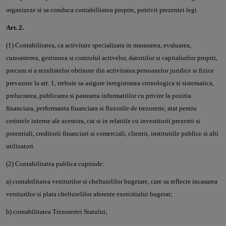
organizeze si sa conduca contabilitatea proprie, potrivit prezentei legi.
Art. 2.
(1) Contabilitatea, ca activitate specializata in masurarea, evaluarea,
cunoasterea, gestiunea si controlul activelor, datoriilor si capitalurilor proprii,
precum si a rezultatelor obtinute din activitatea persoanelor juridice si fizice
prevazute la art. 1, trebuie sa asigure inregistrarea cronologica si sistematica,
prelucrarea, publicarea si pastrarea informatiilor cu privire la pozitia
financiara, performanta financiara si fluxurile de trezorerie, atat pentru
cerintele interne ale acestora, cat si in relatiile cu investitorii prezenti si
potentiali, creditorii financiari si comerciali, clientii, institutiile publice si alti
utilizatori.
(2) Contabilitatea publica cuprinde:
a) contabilitatea veniturilor si cheltuielilor bugetare, care sa reflecte incasarea
veniturilor si plata cheltuielilor aferente exercitiului bugetar;
b) contabilitatea Trezoreriei Statului;