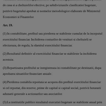
de casa si a cheltuielilor efective, pe subdiviziunile clasificatiei bugetare,
potrivit bugetului aprobat si normelor metodologice elaborate de Ministerul
Economiei si Finantelor.
Art. 19.
(1) In contabilitate, profitul sau pierderea se stabileste cumulat de la inceputul
exercitiului financiar. Inchiderea conturilor de venituri si cheltuieli se
efectueaza, de regula, la sfarsitul exercitiului financiar.
(2) Rezultatul definitiv al exercitiului financiar se stabileste la inchiderea
acestuia.
(3) Repartizarea profitului se inregistreaza in contabilitate pe destinatii, dupa
aprobarea situatiilor financiare anuale.
(4) Pierderea contabila reportata se acopera din profitul exercitiului financiar
si cel reportat, din rezerve, prime de capital si capital social, potrivit hotararii
adunarii generale a actionarilor sau asociatilor.
(5) La institutiile publice rezultatul executiei bugetare se stabileste anual prin