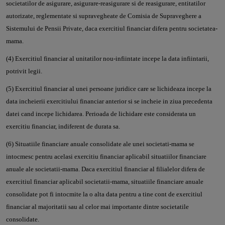
societatilor de asigurare, asigurare-reasigurare si de reasigurare, entitatilor
autorizate, reglementate si supravegheate de Comisia de Supraveghere a
Sistemului de Pensii Private, daca exercitiul financiar difera pentru societatea-
mama.
(4) Exercitiul financiar al unitatilor nou-infiintate incepe la data infiintarii,
potrivit legii.
(5) Exercitiul financiar al unei persoane juridice care se lichideaza incepe la
data incheierii exercitiului financiar anterior si se incheie in ziua precedenta
datei cand incepe lichidarea. Perioada de lichidare este considerata un
exercitiu financiar, indiferent de durata sa.
(6) Situatiile financiare anuale consolidate ale unei societati-mama se
intocmesc pentru acelasi exercitiu financiar aplicabil situatiilor financiare
anuale ale societatii-mama. Daca exercitiul financiar al filialelor difera de
exercitiul financiar aplicabil societatii-mama, situatiile financiare anuale
consolidate pot fi intocmite la o alta data pentru a tine cont de exercitiul
financiar al majoritatii sau al celor mai importante dintre societatile
consolidate.