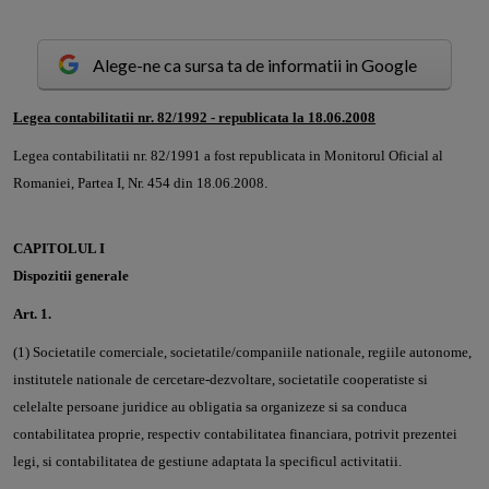
Alege-ne ca sursa ta de informatii in Google
L
egea contabilitatii nr. 82/1992 - republicata la 18.06.2008
Legea contabilitatii nr. 82/1991 a fost republicata in Monitorul Oficial al
Romaniei, Partea I, Nr. 454 din 18.06.2008
.
CAPITOLUL I
Dispozitii generale
Art. 1.
(1) Societatile comerciale, societatile/companiile nationale, regiile autonome,
institutele nationale de cercetare-dezvoltare, societatile cooperatiste si
celelalte persoane juridice au obligatia sa organizeze si sa conduca
contabilitatea proprie, respectiv contabilitatea financiara, potrivit prezentei
legi, si contabilitatea de gestiune adaptata la specificul activitatii.