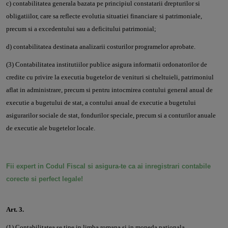
c) contabilitatea generala bazata pe principiul constatarii drepturilor si
obligatiilor, care sa reflecte evolutia situatiei financiare si patrimoniale,
precum si a excedentului sau a deficitului patrimonial;
d) contabilitatea destinata analizarii costurilor programelor aprobate.
(3) Contabilitatea institutiilor publice asigura informatii ordonatorilor de
credite cu privire la executia bugetelor de venituri si cheltuieli, patrimoniul
aflat in administrare, precum si pentru intocmirea contului general anual de
executie a bugetului de stat, a contului anual de executie a bugetului
asigurarilor sociale de stat, fondurilor speciale, precum si a conturilor anuale
de executie ale bugetelor locale.
Fii expert in Codul Fiscal si asigura-te ca ai inregistrari contabile
corecte si perfect legale!
Art. 3.
(1) Contabilitatea se tine in limba romana si in moneda nationala.