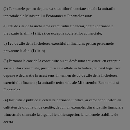
(2) Termenele pentru depunerea situatiilor financiare anuale la unitatile
teritoriale ale Ministerului Economiei si Finantelor sunt:
a) 150 de zile de la incheierea exercitiului financiar, pentru persoanele
prevazute la alin. (1) lit. a), cu exceptia societatilor comerciale;
b) 120 de zile de la incheierea exercitiului financiar, pentru persoanele
prevazute la alin. (1) lit. b).
(3) Persoanele care de la constituire nu au desfasurat activitate, cu exceptia
societatilor comerciale, precum si cele aflate in lichidare, potrivit legii, vor
depune o declaratie in acest sens, in termen de 60 de zile de la incheierea
exercitiului financiar, la unitatile teritoriale ale Ministerului Economiei si
Finantelor.
(4) Institutiile publice si celelalte persoane juridice, ai caror conducatori au
calitatea de ordonator de credite, depun un exemplar din situatiile financiare
trimestriale si anuale la organul ierarhic superior, la termenele stabilite de
acesta.