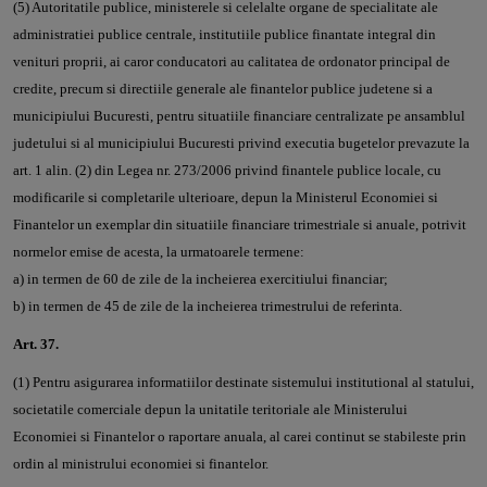
(5) Autoritatile publice, ministerele si celelalte organe de specialitate ale
administratiei publice centrale, institutiile publice finantate integral din
venituri proprii, ai caror conducatori au calitatea de ordonator principal de
credite, precum si directiile generale ale finantelor publice judetene si a
municipiului Bucuresti, pentru situatiile financiare centralizate pe ansamblul
judetului si al municipiului Bucuresti privind executia bugetelor prevazute la
art. 1 alin. (2) din Legea nr. 273/2006 privind finantele publice locale, cu
modificarile si completarile ulterioare, depun la Ministerul Economiei si
Finantelor un exemplar din situatiile financiare trimestriale si anuale, potrivit
normelor emise de acesta, la urmatoarele termene:
a) in termen de 60 de zile de la incheierea exercitiului financiar;
b) in termen de 45 de zile de la incheierea trimestrului de referinta.
Art. 37.
(1) Pentru asigurarea informatiilor destinate sistemului institutional al statului,
societatile comerciale depun la unitatile teritoriale ale Ministerului
Economiei si Finantelor o raportare anuala, al carei continut se stabileste prin
ordin al ministrului economiei si finantelor.