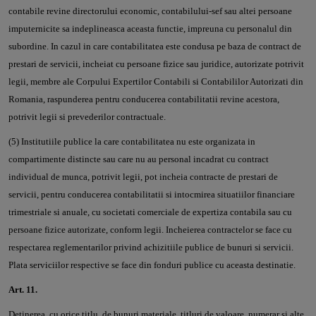
contabile revine directorului economic, contabilului-sef sau altei persoane
imputernicite sa indeplineasca aceasta functie, impreuna cu personalul din
subordine. In cazul in care contabilitatea este condusa pe baza de contract de
prestari de servicii, incheiat cu persoane fizice sau juridice, autorizate potrivit
legii, membre ale Corpului Expertilor Contabili si Contabililor Autorizati din
Romania, raspunderea pentru conducerea contabilitatii revine acestora,
potrivit legii si prevederilor contractuale.
(5) Institutiile publice la care contabilitatea nu este organizata in
compartimente distincte sau care nu au personal incadrat cu contract
individual de munca, potrivit legii, pot incheia contracte de prestari de
servicii, pentru conducerea contabilitatii si intocmirea situatiilor financiare
trimestriale si anuale, cu societati comerciale de expertiza contabila sau cu
persoane fizice autorizate, conform legii. Incheierea contractelor se face cu
respectarea reglementarilor privind achizitiile publice de bunuri si servicii.
Plata serviciilor respective se face din fonduri publice cu aceasta destinatie.
Art. 11.
Detinerea, cu orice titlu, de bunuri materiale, titluri de valoare, numerar si alte