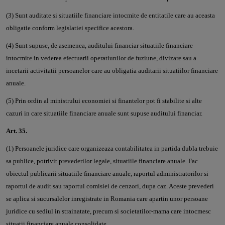
(3) Sunt auditate si situatiile financiare intocmite de entitatile care au aceasta
obligatie conform legislatiei specifice acestora.
(4) Sunt supuse, de asemenea, auditului financiar situatiile financiare
intocmite in vederea efectuarii operatiunilor de fuziune, divizare sau a
incetarii activitatii persoanelor care au obligatia auditarii situatiilor financiare
anuale.
(5) Prin ordin al ministrului economiei si finantelor pot fi stabilite si alte
cazuri in care situatiile financiare anuale sunt supuse auditului financiar.
Art. 35.
(1) Persoanele juridice care organizeaza contabilitatea in partida dubla trebuie
sa publice, potrivit prevederilor legale, situatiile financiare anuale. Fac
obiectul publicarii situatiile financiare anuale, raportul administratorilor si
raportul de audit sau raportul comisiei de cenzori, dupa caz. Aceste prevederi
se aplica si sucursalelor inregistrate in Romania care apartin unor persoane
juridice cu sediul in strainatate, precum si societatilor-mama care intocmesc
situatii financiare anuale consolidate.