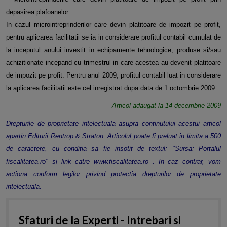
depasirea plafoanelor
In cazul microintreprinderilor care devin platitoare de impozit pe profit,
pentru aplicarea facilitatii se ia in considerare profitul contabil cumulat de
la inceputul anului investit in echipamente tehnologice, produse si/sau
achizitionate incepand cu trimestrul in care acestea au devenit platitoare
de impozit pe profit. Pentru anul 2009, profitul contabil luat in considerare
la aplicarea facilitatii este cel inregistrat dupa data de 1 octombrie 2009.
Articol adaugat la 14 decembrie 2009
Drepturile de proprietate intelectuala asupra continutului acestui articol
apartin Editurii Rentrop & Straton. Articolul poate fi preluat in limita a 500
de caractere, cu conditia sa fie insotit de textul: "Sursa: Portalul
fiscalitatea.ro" si link catre www.fiscalitatea.ro . In caz contrar, vom
actiona conform legilor privind protectia drepturilor de proprietate
intelectuala.
Sfaturi de la Experti - Intrebari si