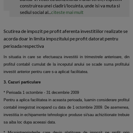
construirea unei cladiri/locuinta, unde isi va muta si
citeste mai mult
sediul social al...
Scutirea de impozit pe profit aferenta investitiilor realizate se
acorda doar in limita impozitului pe profit datorat pentru
perioada respectiva
In situatia in care se efectueaza investitii in trimestrele anterioare, din
profitul contabil cumulat de la inceputul anului se scade suma profitului
investit anterior pentru care s-a aplicat facilitatea.
3. Cazuri particulare
* Perioada 1 octombrie - 31 decembrie 2009
Pentru a aplica facilitatea in aceasta perioada, luamin considerare profitul
contabil inregistrat incepand cu data de 1 octombrie 2009. De asemenea,
investitia in echipamente tehnologice produse si/sau achizitionate trebuie
sa aiba loc dupa aceeasi data.
* Microintreprinderile care devin platitoare de impozit pe profit prin