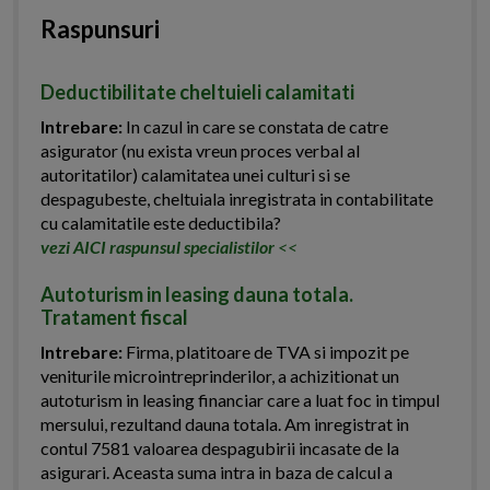
Raspunsuri
Deductibilitate cheltuieli calamitati
Intrebare:
In cazul in care se constata de catre
asigurator (nu exista vreun proces verbal al
autoritatilor) calamitatea unei culturi si se
despagubeste, cheltuiala inregistrata in contabilitate
cu calamitatile este deductibila?
vezi AICI raspunsul specialistilor
<<
Autoturism in leasing dauna totala.
Tratament fiscal
Intrebare:
Firma, platitoare de TVA si impozit pe
veniturile microintreprinderilor, a achizitionat un
autoturism in leasing financiar care a luat foc in timpul
mersului, rezultand dauna totala. Am inregistrat in
contul 7581 valoarea despagubirii incasate de la
asigurari. Aceasta suma intra in baza de calcul a