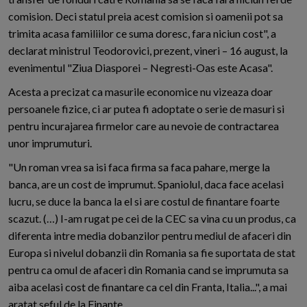
comision. Deci statul preia acest comision si oamenii pot sa
trimita acasa familiilor ce suma doresc, fara niciun cost", a
declarat ministrul Teodorovici, prezent, vineri – 16 august, la
evenimentul "Ziua Diasporei – Negresti-Oas este Acasa".
Acesta a precizat ca masurile economice nu vizeaza doar
persoanele fizice, ci ar putea fi adoptate o serie de masuri si
pentru incurajarea firmelor care au nevoie de contractarea
unor imprumuturi.
"Un roman vrea sa isi faca firma sa faca pahare, merge la
banca, are un cost de imprumut. Spaniolul, daca face acelasi
lucru, se duce la banca la el si are costul de finantare foarte
scazut. (…) I-am rugat pe cei de la CEC sa vina cu un produs, ca
diferenta intre media dobanzilor pentru mediul de afaceri din
Europa si nivelul dobanzii din Romania sa fie suportata de stat
pentru ca omul de afaceri din Romania cand se imprumuta sa
aiba acelasi cost de finantare ca cel din Franta, Italia...", a mai
aratat seful de la Finante.