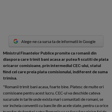
Alege-ne ca sursa ta de informatii in Google
M
inistrul Finantelor Publice promite ca romanii din
diaspora care trimit bani acasa ar putea fi scutiti de plata
oricaror comisioane, prin intermediul CEC-ului, statul
fiind cel care preia plata comisionului, indiferent de suma
trimisa.
"Romanii trimit bani acasa, foarte bine. Platesc de multe ori
comisioane pentru acest lucru. CEC-ul va deschide cateva
sucursale in tarile unde exista mari comunitati de romani, se
vor incheia conventii cu bancile din acele state, pentru ca orice
transfer de fonduri catre Romania sa se faca fara niciun fel de