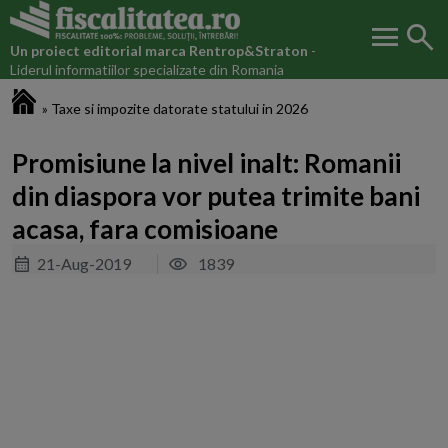
menu
search
Un proiect editorial marca
Rentrop&Straton
-
Liderul informatiilor specializate din Romania
Fiscalitatea.ro
»
Taxe si impozite datorate statului in 2026
Promisiune la nivel inalt: Romanii
din diaspora vor putea trimite bani
acasa, fara comisioane
21-Aug-2019
1839