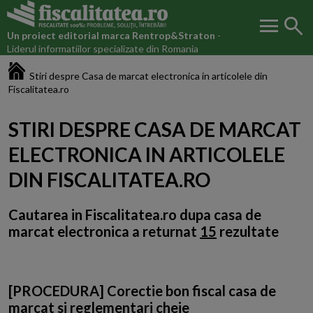
menu
search
Un proiect editorial marca
Rentrop&Straton
-
Liderul informatiilor specializate din Romania
Fiscalitatea.ro
Stiri despre Casa de marcat electronica in articolele din
Fiscalitatea.ro
STIRI DESPRE CASA DE MARCAT
ELECTRONICA IN ARTICOLELE
DIN FISCALITATEA.RO
Cautarea in Fiscalitatea.ro dupa
casa de
marcat electronica
a returnat
15
rezultate
[PROCEDURA] Corectie bon fiscal casa de
marcat si reglementari cheie