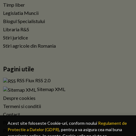
Timp liber
Legislatia Muncii
Blogul Specialistului
Libraria R&S
Stiri juridice
Stiri agricole din Romania
Pagini utile
RSS Flux RSS 2.0
Sitemap XML
Despre cookies
Termeni si conditii
Contact
Publicitate
Acest site foloseste Cookie-uri, conform noului
Regulament de
Protectie a Datelor (GDPR)
, pentru a va asigura cea mai buna
Privacy policy RO
experienta online. In esenta, Cookie-urile ne ajuta sa