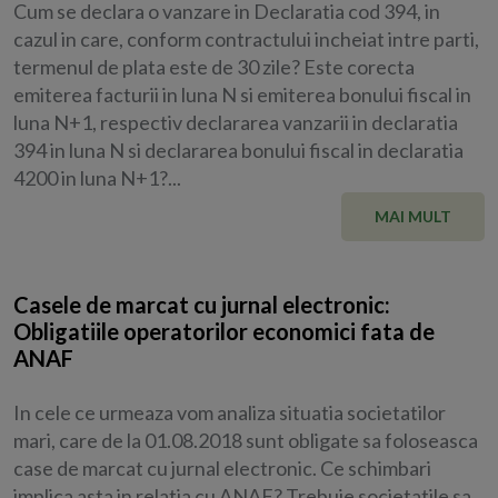
Cum se declara o vanzare in Declaratia cod 394, in
cazul in care, conform contractului incheiat intre parti,
termenul de plata este de 30 zile? Este corecta
emiterea facturii in luna N si emiterea bonului fiscal in
luna N+1, respectiv declararea vanzarii in declaratia
394 in luna N si declararea bonului fiscal in declaratia
4200 in luna N+1?...
MAI MULT
Casele de marcat cu jurnal electronic:
Obligatiile operatorilor economici fata de
ANAF
In cele ce urmeaza vom analiza situatia societatilor
mari, care de la 01.08.2018 sunt obligate sa foloseasca
case de marcat cu jurnal electronic. Ce schimbari
implica asta in relatia cu ANAF? Trebuie societatile sa