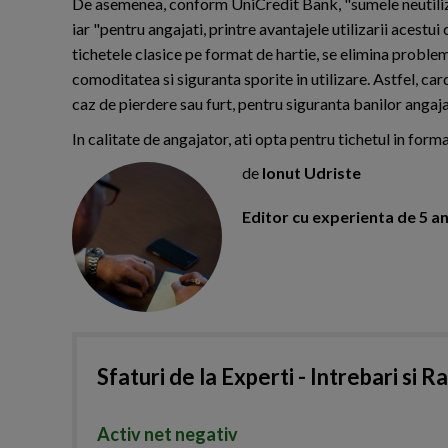
De asemenea, conform UniCredit Bank, "sumele neutilizate
iar "pentru angajati, printre avantajele utilizarii acestui
tichetele clasice pe format de hartie, se elimina proble
comoditatea si siguranta sporite in utilizare. Astfel, ca
caz de pierdere sau furt, pentru siguranta banilor angaja
In calitate de angajator, ati opta pentru tichetul in form
de
Ionut Udriste
Editor cu experienta de 5 ani
Sfaturi de la Experti - Intrebari si R
Activ net negativ