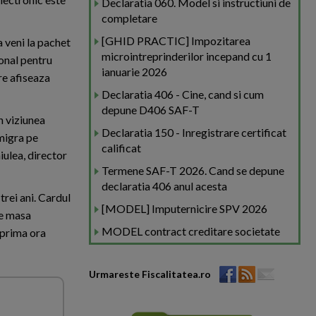
Declaratia 060. Model si instructiuni de
completare
[GHID PRACTIC] Impozitarea
a veni la pachet
microintreprinderilor incepand cu 1
ional pentru
ianuarie 2026
re afiseaza
Declaratia 406 - Cine, cand si cum
depune D406 SAF-T
n viziunea
Declaratia 150 - Inregistrare certificat
 migra pe
calificat
iulea, direc­tor
Termene SAF-T 2026. Cand se depune
declaratia 406 anul acesta
trei ani. Cardul
[MODEL] Imputernicire SPV 2026
de masa
MODEL contract creditare societate
a prima ora
Urmareste Fiscalitatea.ro