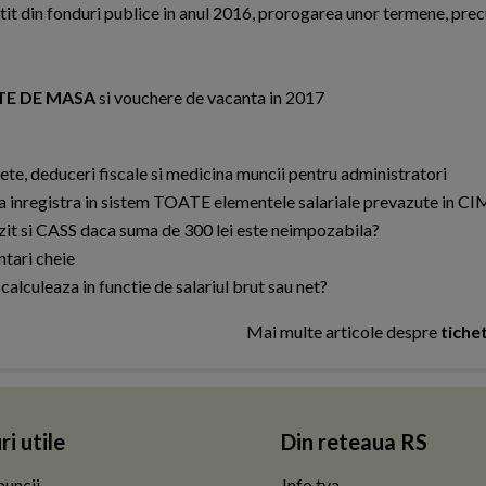
it din fonduri publice in anul 2016, prorogarea unor termene, prec
TE DE MASA
si vouchere de vacanta in 2017
ete, deduceri fiscale si medicina muncii pentru administratori
 a inregistra in sistem TOATE elementele salariale prevazute in CI
zit si CASS daca suma de 300 lei este neimpozabila?
ntari cheie
alculeaza in functie de salariul brut sau net?
Mai multe articole despre
tiche
ri utile
Din reteaua RS
uncii
Info tva