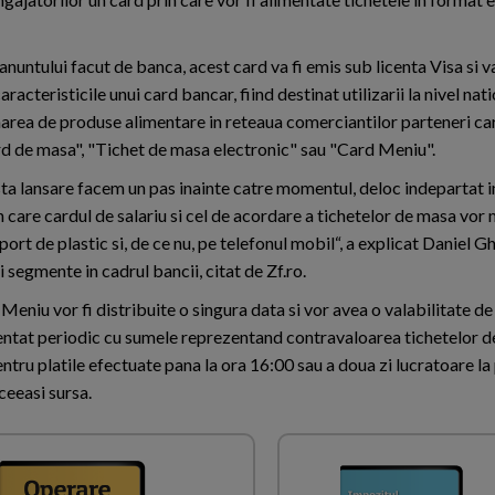
nuntului facut de banca, acest card va fi emis sub licenta Visa si v
aracteristicile unui card bancar, fiind destinat utilizarii la nivel nat
narea de produse alimentare in reteaua comerciantilor parteneri ca
rd de masa", "Tichet de masa elec­tronic" sau "Card Meniu".
ta lansare facem un pas inainte catre momentul, deloc indepartat i
n care car­dul de salariu si cel de acordare a tichetelor de masa vor
port de plastic si, de ce nu, pe telefonul mo­bil“, a explicat Da­niel Gh
i segmente in ca­drul bancii, citat de Zf.ro.
Meniu vor fi distribuite o singura data si vor avea o valabilitate de 
mentat periodic cu sumele reprezentand contravaloarea tichetelor 
pentru platile efectuate pana la ora 16:00 sau a doua zi lucratoare l
ceeasi sursa.