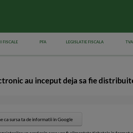
I FISCALE
PFA
LEGISLATIE FISCALA
TVA
ronic au inceput deja sa fie distribuit
e ca sursa ta de informatii in Google
ajatorilor un card prin care vor fi alimentate tichetele in format 