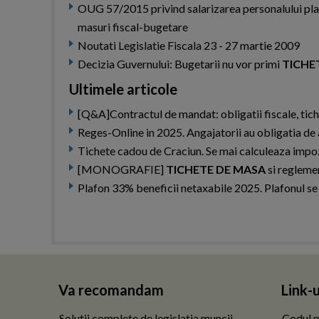
OUG 57/2015 privind salarizarea personalului plat
masuri fiscal-bugetare
Noutati Legislatie Fiscala 23 - 27 martie 2009
Decizia Guvernului: Bugetarii nu vor primi
TICHE
Ultimele articole
[Q&A]Contractul de mandat: obligatii fiscale, tich
Reges-Online in 2025. Angajatorii au obligatia de
Tichete cadou de Craciun. Se mai calculeaza impo
[MONOGRAFIE]
TICHETE DE MASA
si regleme
Plafon 33% beneficii netaxabile 2025. Plafonul se c
Va recomandam
Link-u
Solutii complete de legislatia muncii
Codul m