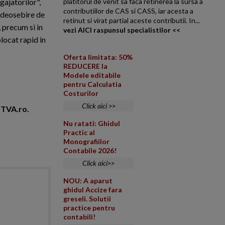
gajatorilor",
platitorul de venit sa faca retinerea la sursa a
contributiilor de CAS si CASS, iar acesta a
re deosebire de
retinut si virat partial aceste contributii. In...
 precum si in
vezi AICI raspunsul specialistilor <<
blocat rapid in
Oferta limitata: 50%
REDUCERE la
Modele editabile
pentru Calculatia
Costurilor
Click aici >>
foTVA.ro.
Nu ratati: Ghidul
Practic al
Monografiilor
Contabile 2026!
Click aici>>
NOU: A aparut
ghidul Accize fara
greseli. Solutii
practice pentru
contabili!