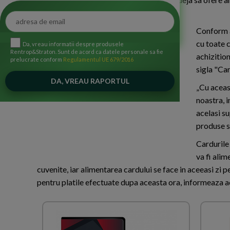
UniCredit.
Conform a
cu toate c
Da, vreau informatii despre produsele
Rentrop&Straton. Sunt de acord ca datele personale sa fie
achizitio
prelucrate conform
Regulamentul UE 679/2016
sigla "Ca
„Cu aceas
noastra, i
acelasi su
pro­duse s
Cardurile 
va fi ali
cuvenite, iar alimentarea cardului se face in aceeasi zi 
pentru platile efectuate dupa aceasta ora, informeaza a