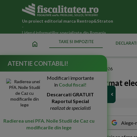
Un proiect editorial marca
Rentrop&Straton
-
Liderul informatiilor specializate din Romania
TAXE SI IMPOZITE
home
DECLARATI
ATENTIE CONTABILI!
Fiscalitatea.ro
»
Taxe si impozite datorate statului in 2026
Modificari importante
Tichetele de masa in format elect
in
Codul fiscal!
banca din Romania
Descarcati GRATUIT
Raportul Special
04-Mai-2016
2869
realizat de specialisti
Radierea unei PFA. Noile Studii de Caz cu
Alege-n
modificarile din lege
P
rima banca din Romania care a inceput deja sa ofere ang