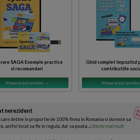
rare SAGA Exemple practice
Ghid complet Impozitul p
si recomandari
contributiile soci
Vreau acest produs →
Vreau acest produ
at nerezident
Va
Po
 care detine in proportie de 100% firma in Romania si doreste sa
citeste mai mult
astfel incat sa fie in regula, dar sa poata...