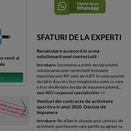
SFATURI DE LA EXPERTI
Recalculare accesorii in urma
solutionarii unei contestatii
e venit si
ale
Intrebare:
Societatea a primit decizia privind
solutionarea unei contestatii formulate
impotriva unui RIF emis de AJFP. In urma acestei
s →
decizii in fisa rol a fost inregistrata suma cu care
a fost desfiintata decizia de impunere privind...
vezi AICI raspunsul specialistilor <<
Venituri din contracte de activitate
Achizitie bunuri pentru 
lidat de expertul
NOUTATI
sportiva in anul 2020. Decizie de
rtal Codul Fiscal
din Codul
Societatea ALFA achizitioneaz
impunere
Fiscal
litoral in vederea revanzarii si 
Intrebare:
Ne aflam in situatia unui contract de
activitate sportiva prin care partile au agreat ca