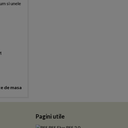
um si unele
M
te de masa
Pagini utile
RSS Flux RSS 2.0