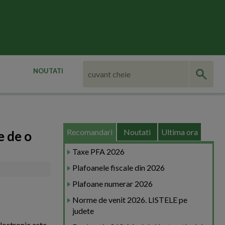
NOUTATI
Recomandari
Noutati
Ultima ora
e de o
Taxe PFA 2026
Plafoanele fiscale din 2026
Plafoane numerar 2026
Norme de venit 2026. LISTELE pe
judete
electronic este