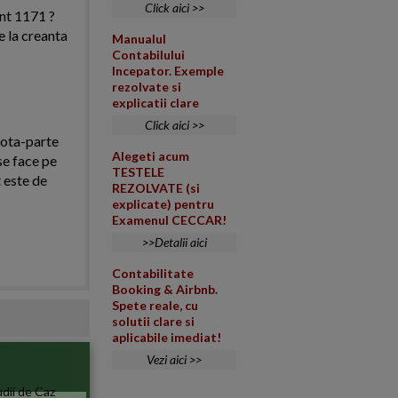
Click aici >>
nt 1171 ?
e la creanta
Manualul
Contabilului
Incepator. Exemple
rezolvate si
explicatii clare
Click aici >>
cota-parte
Alegeti acum
 se face pe
TESTELE
 este de
REZOLVATE (si
explicate) pentru
Examenul CECCAR!
>>Detalii aici
Contabilitate
Booking & Airbnb.
Spete reale, cu
solutii clare si
aplicabile imediat!
Vezi aici >>