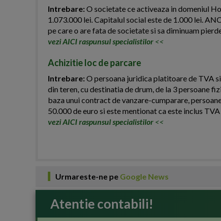
Intrebare:
O societate ce activeaza in domeniul HoR
1.073.000 lei. Capitalul social este de 1.000 lei. ANC
pe care o are fata de societate si sa diminuam pierd
vezi AICI raspunsul specialistilor
<<
Achizitie loc de parcare
Intrebare:
O persoana juridica platitoare de TVA si
din teren, cu destinatia de drum, de la 3 persoane fiz
baza unui contract de vanzare-cumparare, persoanele 
50.000 de euro si este mentionat ca este inclus TVA i
vezi AICI raspunsul specialistilor
<<
Urmareste-ne pe
Google News
Atentie contabili!