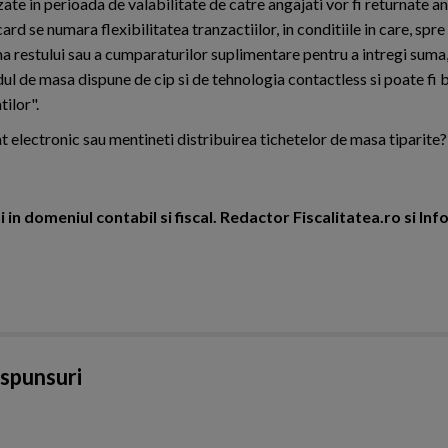
 in perioada de valabilitate de catre angajati vor fi returnate an
 card se numara flexibilitatea tranzactiilor, in conditiile in care, sp
ma restului sau a cumparaturilor suplimentare pentru a intregi suma,
rdul de masa dispune de cip si de tehnologia contactless si poate fi 
tilor".
at electronic sau mentineti distribuirea tichetelor de masa tiparite?
 in domeniul contabil si fiscal. Redactor Fiscalitatea.ro si In
aspunsuri