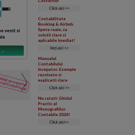
Costurilor
Click aici >>
Contabilitate
Booking & Airbnb.
Spete reale, cu
e venit si
solutii clare si
ale
aplicabile imediat!
Vezi aici >>
s →
Manualul
Contabilului
Incepator. Exemple
rezolvate si
Monografie contabila p
lidat de expertul
NOUTATI
explicatii clare
rtal Codul Fiscal
din Codul
Va rugam sa analizati monograf
Click aici >>
Fiscal
productie si comert si sa ne c
Nu ratati: Ghidul
Practic al
Monografiilor
Contabile 2026!
Click aici>>