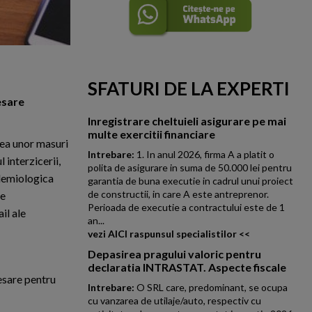
SFATURI DE LA EXPERTI
esare
Inregistrare cheltuieli asigurare pe mai
multe exercitii financiare
rea unor masuri
Intrebare:
1. In anul 2026, firma A a platit o
 interzicerii,
polita de asigurare in suma de 50.000 lei pentru
idemiologica
garantia de buna executie in cadrul unui proiect
de constructii, in care A este antreprenor.
re
Perioada de executie a contractului este de 1
il ale
an...
vezi AICI raspunsul specialistilor <<
Depasirea pragului valoric pentru
declaratia INTRASTAT. Aspecte fiscale
esare pentru
Intrebare:
O SRL care, predominant, se ocupa
cu vanzarea de utilaje/auto, respectiv cu