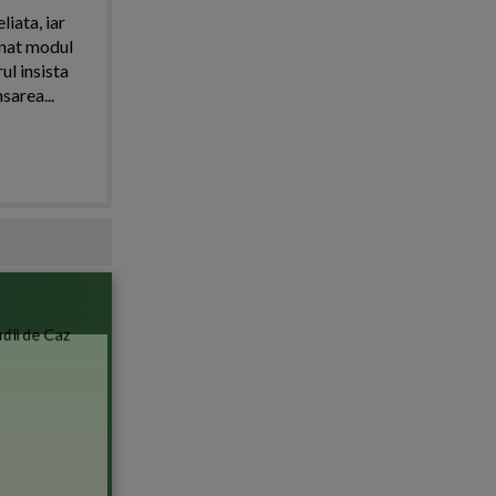
iata, iar
onat modul
ul insista
area...