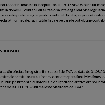
urat redactiei noastre la inceputul anului 2015 si va explica ultimel
cuti in domeniul contabil au ajutat-o sa inteleaga mai bine legislati
a
si sa interpreteze legile pentru contabili. In plus, va prezinta infor
laratiilor fiscale, facilitatile fiscale pe care le pot obtine contribu
aspunsuri
area din oficiu a inregistrarii in scopuri de TVA cu data de 01.08.2
estre ale acestui an nu au fost evidentiate operatiuni. Mentionez c
 bunuri pe firma si nici datorii. Ce obligatii declarative are societat
ont ca de la 01.08.2026 nu mai este platitoare de TVA?