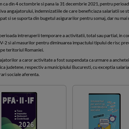
 ca din 4 octombrie si pana la 31 decembrie 2021, pentru perioad
iva angajatorului, indemnizatiile de care beneficiaza salariatii se s
pat si se suporta din bugetul asigurarilor pentru somaj, dar nu ma
erioada intreruperii temporare a activitatii, total sau partial, in co
V-2 si al masurilor pentru diminuarea impactului tipului de risc pr
 pe teritoriul Romaniei.
ajatorilor a caror activitate a fost suspendata ca urmare a anchete
a judetene, respectiv a municipiului Bucuresti, cu exceptia salariati
ari sociale aferenta.