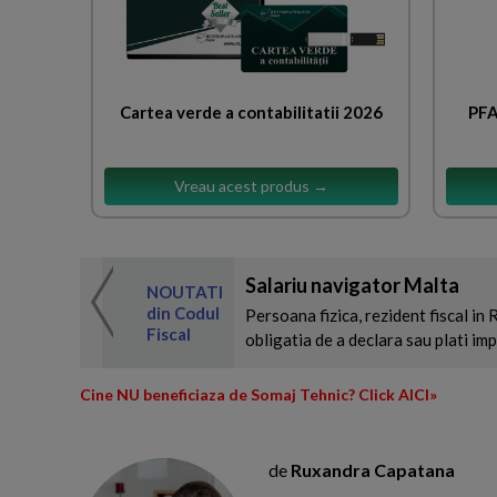
Cartea verde a contabilitatii 2026
PFA
Vreau acest produs →
Salariu navigator Malta
 de expertul
NOUTATI
odul Fiscal
din Codul
Persoana fizica, rezident fiscal in
Fiscal
obligatia de a declara sau plati imp
Cine NU beneficiaza de Somaj Tehnic? Click AICI»
de
Ruxandra Capatana