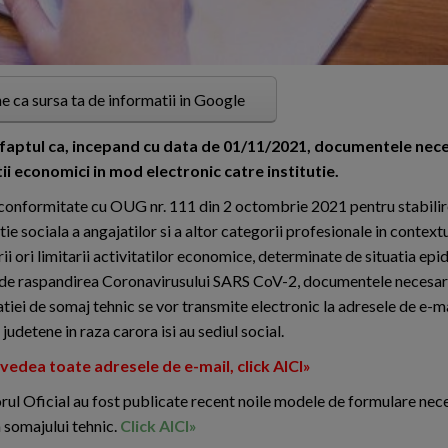
e ca sursa ta de informatii in Google
 faptul ca, incepand cu data de 01/11/2021, documentele nec
ii economici in mod electronic catre institutie.
n conformitate cu OUG nr. 111 din 2 octombrie 2021 pentru stabili
ie sociala a angajatilor si a altor categorii profesionale in contextul
ii ori limitarii activitatilor economice, determinate de situatia ep
de raspandirea Coronavirusului SARS CoV-2, documentele necesa
tiei de somaj tehnic se vor transmite electronic la adresele de e-ma
 judetene in raza carora isi au sediul social.
vedea toate adresele de e-mail, click AICI»
rul Oficial au fost publicate recent noile modele de formulare nec
 somajului tehnic.
Click AICI»