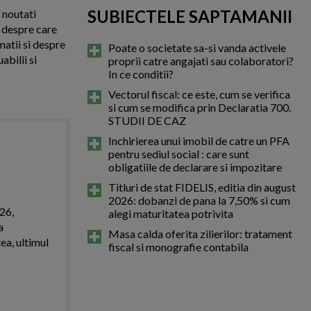
SUBIECTELE SAPTAMANII
e noutati
a despre care
matii si despre
Poate o societate sa-si vanda activele
abilii si
proprii catre angajati sau colaboratori?
In ce conditii?
Vectorul fiscal: ce este, cum se verifica
si cum se modifica prin Declaratia 700.
STUDII DE CAZ
Inchirierea unui imobil de catre un PFA
pentru sediul social : care sunt
obligatiile de declarare si impozitare
Titluri de stat FIDELIS, editia din august
2026: dobanzi de pana la 7,50% si cum
026,
alegi maturitatea potrivita
a
Masa calda oferita zilierilor: tratament
ea, ultimul
fiscal si monografie contabila