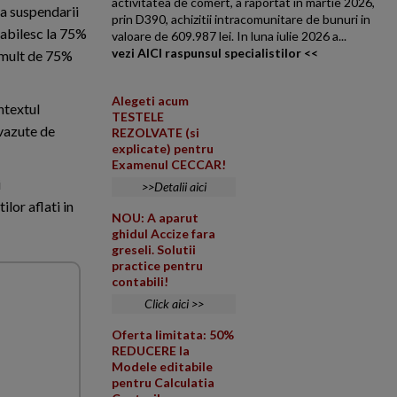
activitatea de comert, a raportat in martie 2026,
a suspendarii
prin D390, achizitii intracomunitare de bunuri in
tabilesc la 75%
valoare de 609.987 lei. In luna iulie 2026 a...
vezi AICI raspunsul specialistilor <<
i mult de 75%
Alegeti acum
ntextul
TESTELE
evazute de
REZOLVATE (si
explicate) pentru
Examenul CECCAR!
i
>>Detalii aici
lor aflati in
NOU: A aparut
ghidul Accize fara
greseli. Solutii
practice pentru
contabili!
Click aici >>
Oferta limitata: 50%
REDUCERE la
Modele editabile
pentru Calculatia