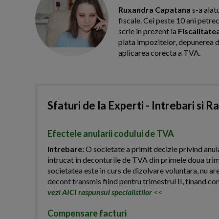
Ruxandra Capatana
s-a alat
fiscale. Cei peste 10 ani petre
scrie in prezent la
Fiscalitate
plata impozitelor, depunerea dec
aplicarea corecta a TVA.
Sfaturi de la Experti - Intrebari si R
Efectele anularii codului de TVA
Intrebare:
O societate a primit decizie privind anul
intrucat in deconturile de TVA din primele doua trim
societatea este in curs de dizolvare voluntara, nu are
decont transmis fiind pentru trimestrul II, tinand c
vezi AICI raspunsul specialistilor
<<
Compensare facturi