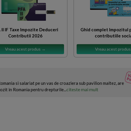
 II IF Taxe Impozite Deduceri
Ghid complet Impozitul p
Contributii 2026
contributiile soci
Vreau acest produs →
Vreau acest produ
Va
Po
 Romania si salariat pe un vas de croaziera sub pavilion maltez, are
citeste mai mult
ozit in Romania pentru drepturile...