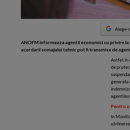
Alege-n
A
NOFM informeaza agentii economici cu privire la
acordarii somajului tehnic pot fi transmise de agent
Astfel, i
de protect
suspendar
generata 
indemniza
agentiilor
Pentru a 
In Monito
obtinerea