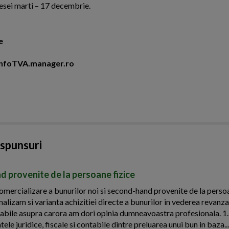
resei marti – 17 decembrie.
e
i InfoTVA.manager.ro
aspunsuri
d provenite de la persoane fizice
ercializare a bunurilor noi si second-hand provenite de la persoa
nalizam si varianta achizitiei directe a bunurilor in vederea revanza
ontabile asupra carora am dori opinia dumneavoastra profesionala. 1
ele juridice, fiscale si contabile dintre preluarea unui bun in baza...