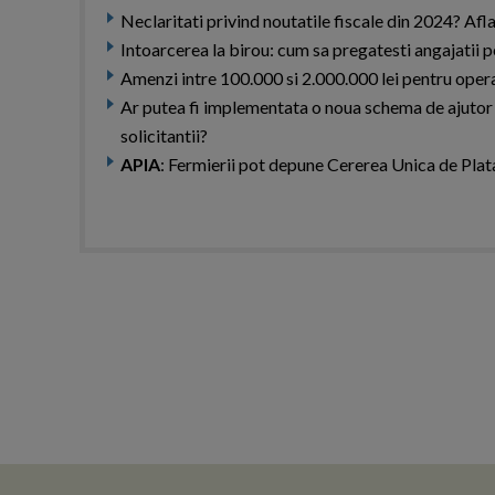
Neclaritati privind noutatile fiscale din 2024? Afl
Intoarcerea la birou: cum sa pregatesti angajatii p
Amenzi intre 100.000 si 2.000.000 lei pentru op
Ar putea fi implementata o noua schema de ajutor de
solicitantii?
APIA
: Fermierii pot depune Cererea Unica de Plat