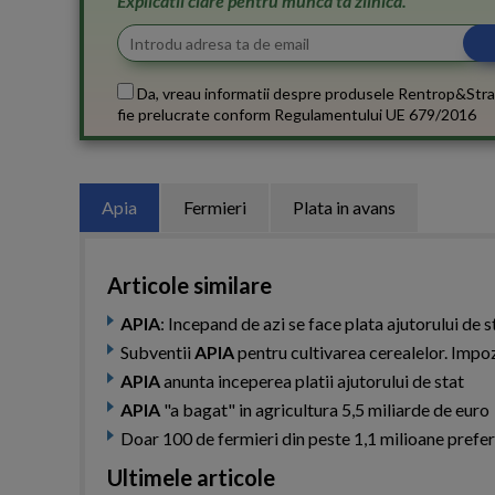
Explicatii clare pentru munca ta zilnica.
Da, vreau informatii despre produsele Rentrop&Stra
fie prelucrate conform
Regulamentului UE 679/2016
Apia
Fermieri
Plata in avans
Articole similare
APIA
: Incepand de azi se face plata ajutorului de 
Subventii
APIA
pentru cultivarea cerealelor. Impoz
APIA
anunta inceperea platii ajutorului de stat
APIA
"a bagat" in agricultura 5,5 miliarde de euro
Doar 100 de fermieri din peste 1,1 milioane prefer
Ultimele articole