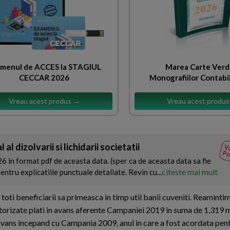
menul de ACCES la STAGIUL
Marea Carte Verd
CECCAR 2026
Monografiilor Contabi
Vreau acest produs →
Vreau acest produ
al dizolvarii si lichidarii societatii
Va
Po
n format pdf de aceasta data. (sper ca de aceasta data sa fie
citeste mai mult
tru explicatiile punctuale detaliate. Revin cu...
t toti beneficiarii sa primeasca in timp util banii cuveniti. Reamintim
orizate plati in avans aferente Campaniei 2019 in suma de 1,319 m
avans incepand cu Campania 2009, anul in care a fost acordata pen