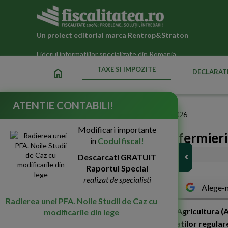
Un proiect editorial marca
Rentrop&Straton
-
Liderul informatiilor specializate din Romania
TAXE SI IMPOZITE
home
DECLARATI
ATENTIE CONTABILI!
Fiscalitatea.ro
»
Taxe si impozite datorate statului in 2026
Modificari importante
APIA: Peste 700.000 de fermieri a
in
Codul fiscal!
17-Dec-2019
Descarcati GRATUIT
2469
Raportul Special
realizat de specialisti
Alege-n
Radierea unei PFA. Noile Studii de Caz cu
A
gentia de Plati si Interventie pentru Agricultura 
modificarile din lege
a fost autorizat pentru efectuarea platilor regular