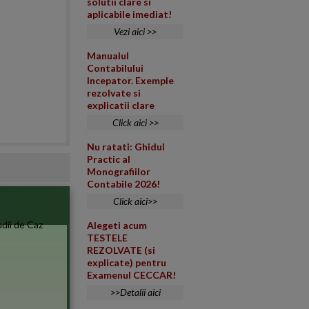
solutii clare si
aplicabile imediat!
Vezi aici >>
Manualul
Contabilului
Incepator. Exemple
rezolvate si
explicatii clare
Click aici >>
Nu ratati: Ghidul
Practic al
Monografiilor
Contabile 2026!
Click aici>>
Alegeti acum
TESTELE
REZOLVATE (si
explicate) pentru
Examenul CECCAR!
>>Detalii aici