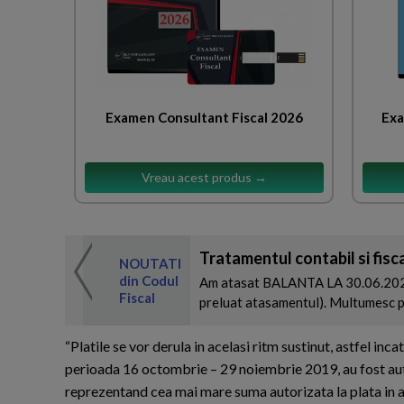
Examen Consultant Fiscal 2026
Exa
Vreau acest produs →
Tratamentul contabil si fiscal 
 de expertul
NOUTATI
odul Fiscal
din Codul
Am atasat BALANTA LA 30.06.2026 i
Fiscal
preluat atasamentul). Multumesc pen
“Platile se vor derula in acelasi ritm sustinut, astfel inca
perioada 16 octombrie – 29 noiembrie 2019, au fost aut
reprezentand cea mai mare suma autorizata la plata in 