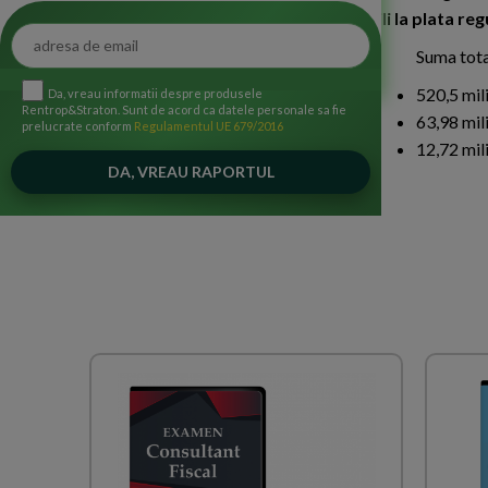
85,25 % din numarul fermierilor eligibili la plata reg
Suma tota
520,5 mil
Da, vreau informatii despre produsele
Rentrop&Straton. Sunt de acord ca datele personale sa fie
63,98 mil
prelucrate conform
Regulamentul UE 679/2016
12,72 mil