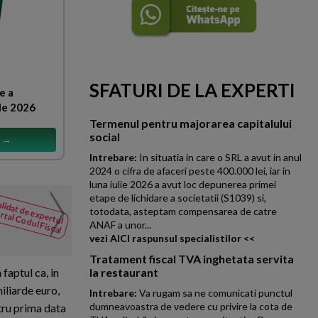
SFATURI DE LA EXPERTI
e a
le 2026
Termenul pentru majorarea capitalului
social
s →
Intrebare:
In situatia in care o SRL a avut in anul
2024 o cifra de afaceri peste 400.000 lei, iar in
luna iulie 2026 a avut loc depunerea primei
Credit bancar declarat sc
etape de lichidare a societatii (S1039) si,
lidat de expertul
NOUTATI
codebitorilor solidari
totodata, asteptam compensarea de catre
rtal Codul Fiscal
din Codul
ANAF a unor...
In ce conditii se aplica varian
Fiscal
vezi AICI raspunsul specialistilor <<
trebuie utilizata numai daca ex
Tratament fiscal TVA inghetata servita
 faptul ca, in
la restaurant
iliarde euro,
Intrebare:
Va rugam sa ne comunicati punctul
dumneavoastra de vedere cu privire la cota de
tru prima data