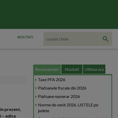
NOUTATI
Recomandari
Noutati
Ultima ora
Taxe PFA 2026
Plafoanele fiscale din 2026
Plafoane numerar 2026
Norme de venit 2026. LISTELE pe
 in prezent,
judete
i – adica