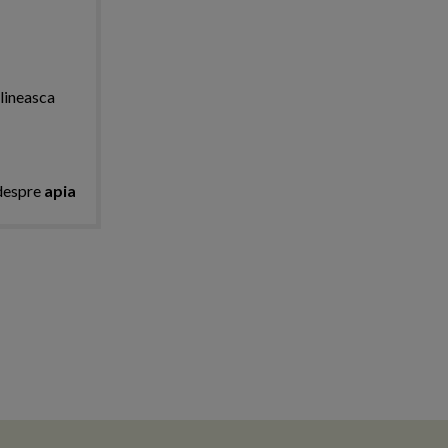
plineasca
 despre
apia