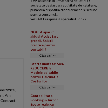
TVA aplicabila in urmatoarea situatie: O
societate desfasoara activitate de gelaterie,
punand la dispozitia clientilor mese si scaune
pentru consumul...
vezi AICI raspunsul specialistilor <<
NOU: A aparut
ghidul Accize fara
greseli. Solutii
practice pentru
contabili!
Click aici >>
Oferta limitata: 50%
REDUCERE la
Modele editabile
pentru Calculatia
Costurilor
Click aici >>
ne fizice,
rii. Am
Contabilitate
Booking & Airbnb.
. Contract
Spete reale, cu