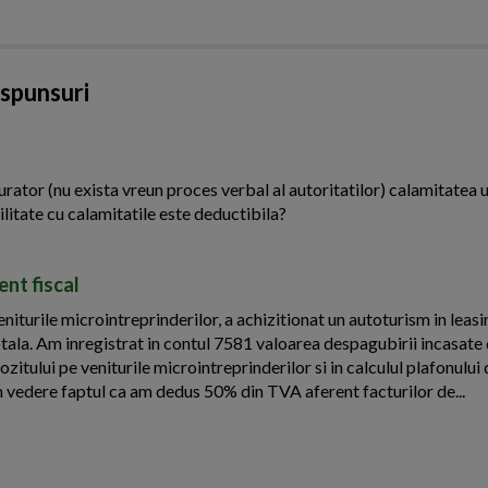
aspunsuri
urator (nu exista vreun proces verbal al autoritatilor) calamitatea u
ilitate cu calamitatile este deductibila?
nt fiscal
iturile microintreprinderilor, a achizitionat un autoturism in leasi
otala. Am inregistrat in contul 7581 valoarea despagubirii incasate 
ozitului pe veniturile microintreprinderilor si in calculul plafonulu
n vedere faptul ca am dedus 50% din TVA aferent facturilor de...