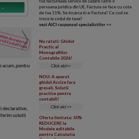
tva factureaza servicii de cazare catre o
persoana juridica din UE. Factura se face cu cota
s →
de tva 11%. Se incarca in e-Factura? Ce cod se
trece la codul de taxa?
vezi AICI raspunsul specialistilor <<
Vanzare camion. Socie
lidat de expertul
NOUTATI
rtal Codul Fiscal
Nu ratati: Ghidul
din Codul
Operatiunea fiind taxabila
Practic al
Fiscal
citeste mai mult
21%, da?
Monografiilor
Contabile 2026!
de acum, pentru
Click aici>>
NOU: A aparut
ghidul Accize fara
greseli. Solutii
practice pentru
contabili!
Click aici >>
i declarative,
ferim solutii
Oferta limitata: 50%
REDUCERE la
Modele editabile
pentru Calculatia