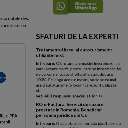
e cu datele dvs.
ca probleme in
SFATURI DE LA EXPERTI
Tratamentul fiscal al autoturismelor
utilizate mixt
Intrebare:
O brutarie are masini (microbuze) cu
care livreaza marfa, pentru care se intocmesc foi
de parcurs si toate cheltuielile sunt deduse
100%. Pe langa aceste masini, societatea mai
are 2 autoturisme (5 locuri) care sunt utilizate
si...
vezi AICI raspunsul specialistilor <<
RO e-Factura. Servicii de cazare
prestate in Romania. Beneficiar
persoana juridica din UE
RL si PFA
ntabil
Intrebare:
O societate comerciala platitoare de