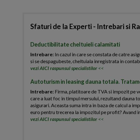
Sfaturi de la Experti - Intrebari si R
Deductibilitate cheltuieli calamitati
Intrebare:
In cazul in care se constata de catre asig
si se despagubeste, cheltuiala inregistrata in contab
vezi AICI raspunsul specialistilor
<<
Autoturism in leasing dauna totala. Tratame
Intrebare:
Firma, platitoare de TVA si impozit pe ven
care a luat foc in timpul mersului, rezultand dauna t
asigurari. Aceasta suma intra in baza de calcul a imp
euro pentru trecerea la impozitul pe profit? Avand i
vezi AICI raspunsul specialistilor
<<