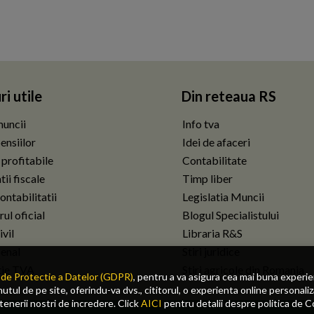
ri utile
Din reteaua RS
uncii
Info tva
ensiilor
Idei de afaceri
 profitabile
Contabilitate
ii fiscale
Timp liber
ontabilitatii
Legislatia Muncii
ul oficial
Blogul Specialistului
vil
Libraria R&S
enal
Stiri juridice
tie TVA
Stiri agricole din Romania
de Protectie a Datelor (GDPR)
, pentru a va asigura cea mai buna experi
tul de pe site, oferindu-va dvs., cititorul, o experienta online personaliz
rtenerii nostri de incredere. Click
AICI
pentru detalii despre politica de C