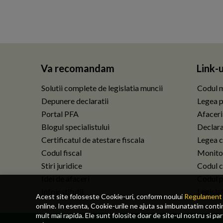
Va recomandam
Link-u
Solutii complete de legislatia muncii
Codul m
Depunere declaratii
Legea p
Portal PFA
Afaceri
Blogul specialistului
Declarat
Certificatul de atestare fiscala
Legea c
Codul fiscal
Monitor
Stiri juridice
Codul ci
Idei de afaceri
Codul p
Infoinstitutii
Legisla
Acest site foloseste Cookie-uri, conform noului
Regulament 
online. In esenta, Cookie-urile ne ajuta sa imbunatatim continu
mult mai rapida. Ele sunt folosite doar de site-ul nostru si pa