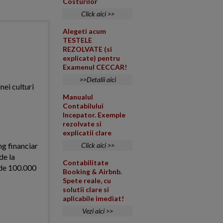
Costurilor
Click aici >>
Alegeti acum
TESTELE
REZOLVATE (si
explicate) pentru
Examenul CECCAR!
>>Detalii aici
nei culturi
Manualul
Contabilului
Incepator. Exemple
rezolvate si
explicatii clare
ng financiar
Click aici >>
de la
Contabilitate
i de 100.000
Booking & Airbnb.
Spete reale, cu
solutii clare si
aplicabile imediat!
Vezi aici >>