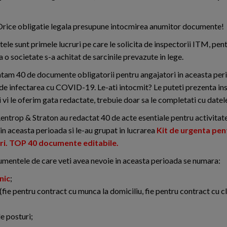
Orice obligatie legala presupune intocmirea anumitor documente!
le sunt primele lucruri pe care le solicita de inspectorii ITM, pent
 o societate s-a achitat de sarcinile prevazute in lege.
tam 40 de documente obligatorii pentru angajatori in aceasta per
de infectarea cu COVID-19. Le-ati intocmit? Le puteti prezenta in
vi le oferim gata redactate, trebuie doar sa le completati cu datel
Rentrop & Straton au redactat 40 de acte esentiale pentru activitat
in aceasta perioada si le-au grupat in lucrarea
Kit de urgenta pen
ri. TOP 40 documente editabile.
umentele de care veti avea nevoie in aceasta perioada se numara:
nic
;
(fie pentru contract cu munca la domiciliu, fie pentru contract cu c
e posturi;