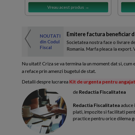
Vreau acest produs →
Emitere factura beneficiar 
 de expertul
NOUTATI
odul Fiscal
din Codul
Societatea nostra face o livrare de
Fiscal
Romania. Marfa pleaca la export. V
Nu uitati! Criza se va termina la un moment dat si, cum
a reface prin amenzi bugetul de stat.
Detalii despre lucrarea
Kit de urgenta pentru angaja
de
Redactia Fiscalitatea
Redactia Fiscalitatea
aduce i
plati, impozite si facilitati pe
practice pentru orice dilema g