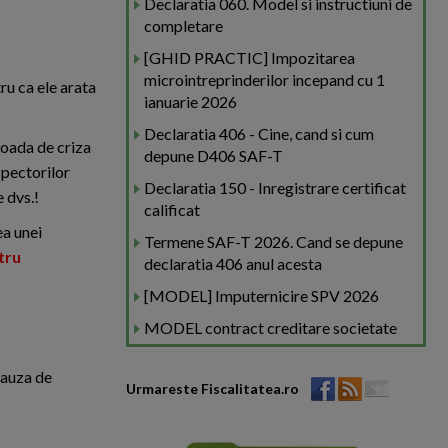
Declaratia 060. Model si instructiuni de
completare
[GHID PRACTIC] Impozitarea
microintreprinderilor incepand cu 1
ru ca ele arata
ianuarie 2026
Declaratia 406 - Cine, cand si cum
ioada de criza
depune D406 SAF-T
spectorilor
Declaratia 150 - Inregistrare certificat
e dvs.!
calificat
ea unei
Termene SAF-T 2026. Cand se depune
tru
declaratia 406 anul acesta
[MODEL] Imputernicire SPV 2026
MODEL contract creditare societate
lauza de
Urmareste Fiscalitatea.ro