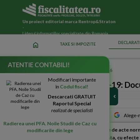
Un proiect editorial marca
Rentrop&Straton
-
Liderul informatiilor specializate din Romania
DECLARATI
home
TAXE SI IMPOZITE
ATENTIE CONTABILI!
Fiscalitatea.ro
»
Declaratii fiscale ANAF actualizate 2026
Modificari importante
Depasirea crizei COVID-19: Doc
in
Codul fiscal!
08-Apr-2020
Descarcati GRATUIT
3614
Raportul Special
realizat de specialisti
Alege-n
Radierea unei PFA. Noile Studii de Caz cu
U
ltimele saptamani au adus o multime de acte norma
modificarile din lege
angajatori pe perioada starii de urgenta, cu efecte 