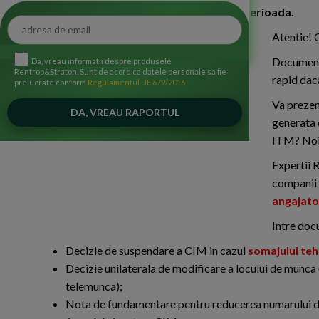
de documente obligatorii in aceasta perioada.
Atentie! 
Documente
Da, vreau informatii despre produsele
Rentrop&Straton. Sunt de acord ca datele personale sa fie
rapid daca
prelucrate conform
Regulamentul UE 679/2016
Va prezen
generata 
ITM? Noi 
Expertii 
companii 
angajato
Intre doc
Decizie de suspendare a CIM in cazul
somajului teh
Decizie unilaterala de modificare a locului de munca 
telemunca);
Nota de fundamentare pentru reducerea numarului d