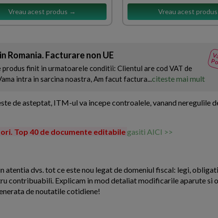
Vreau acest produs →
Vreau acest produ
din Romania. Facturare non UE
Va
Po
 produs finit in urmatoarele conditii: Clientul are cod VAT de
citeste mai mult
ama intra in sarcina noastra, Am facut factura...
 este de asteptat, ITM-ul va incepe controalele, vanand neregulile 
tori. Top 40 de documente editabile
gasiti AICI >>
n atentia dvs. tot ce este nou legat de domeniul fiscal: legi, obligati
ntru contribuabili. Explicam in mod detaliat modificarile aparute si o
enerata de noutatile cotidiene!