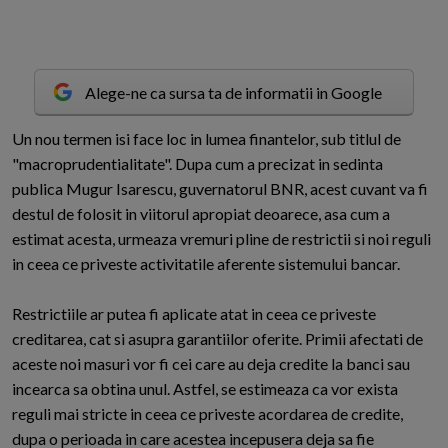
Alege-ne ca sursa ta de informatii in Google
U
n nou termen isi face loc in lumea finantelor, sub titlul de
"macroprudentialitate". Dupa cum a precizat in sedinta
publica Mugur Isarescu, guvernatorul BNR, acest cuvant va fi
destul de folosit in viitorul apropiat deoarece, asa cum a
estimat acesta, urmeaza vremuri pline de restrictii si noi reguli
in ceea ce priveste activitatile aferente sistemului bancar.
Restrictiile ar putea fi aplicate atat in ceea ce priveste
creditarea, cat si asupra garantiilor oferite. Primii afectati de
aceste noi masuri vor fi cei care au deja credite la banci sau
incearca sa obtina unul. Astfel, se estimeaza ca vor exista
reguli mai stricte in ceea ce priveste acordarea de credite,
dupa o perioada in care acestea incepusera deja sa fie