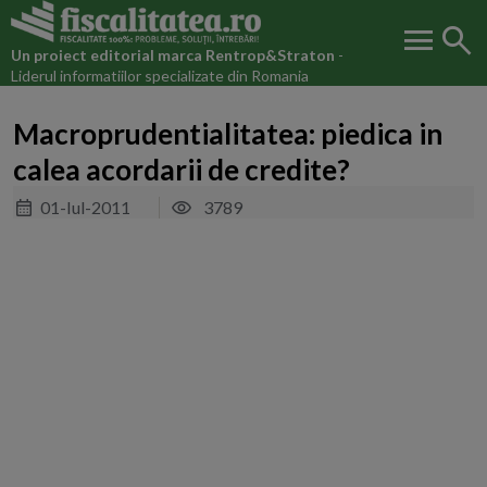
menu
search
Un proiect editorial marca
Rentrop&Straton
-
Liderul informatiilor specializate din Romania
Macroprudentialitatea: piedica in
calea acordarii de credite?
01-Iul-2011
3789