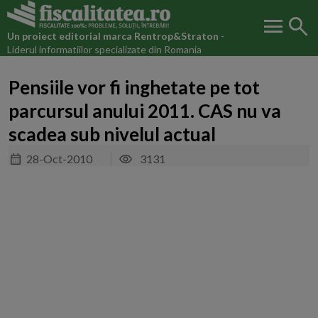
menu
search
Un proiect editorial marca
Rentrop&Straton
-
Liderul informatiilor specializate din Romania
Pensiile vor fi inghetate pe tot
parcursul anului 2011. CAS nu va
scadea sub nivelul actual
28-Oct-2010
3131