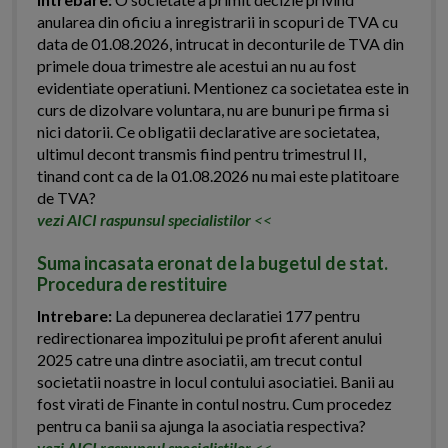
anularea din oficiu a inregistrarii in scopuri de TVA cu
data de 01.08.2026, intrucat in deconturile de TVA din
primele doua trimestre ale acestui an nu au fost
evidentiate operatiuni. Mentionez ca societatea este in
curs de dizolvare voluntara, nu are bunuri pe firma si
nici datorii. Ce obligatii declarative are societatea,
ultimul decont transmis fiind pentru trimestrul II,
tinand cont ca de la 01.08.2026 nu mai este platitoare
de TVA?
vezi AICI raspunsul specialistilor
<<
Suma incasata eronat de la bugetul de stat.
Procedura de restituire
Intrebare:
La depunerea declaratiei 177 pentru
redirectionarea impozitului pe profit aferent anului
2025 catre una dintre asociatii, am trecut contul
societatii noastre in locul contului asociatiei. Banii au
fost virati de Finante in contul nostru. Cum procedez
pentru ca banii sa ajunga la asociatia respectiva?
vezi AICI raspunsul specialistilor
<<