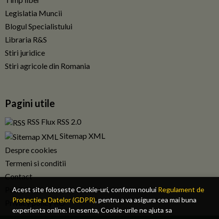
Legislatia Muncii
Blogul Specialistului
Libraria R&S
Stiri juridice
Stiri agricole din Romania
Pagini utile
RSS Flux RSS 2.0
Sitemap XML
Despre cookies
Termeni si conditii
Contact
Publicitate
Acest site foloseste Cookie-uri, conform noului
Regulament de
Protectie a Datelor (GDPR)
, pentru a va asigura cea mai buna
Privacy policy RO
experienta online. In esenta, Cookie-urile ne ajuta sa