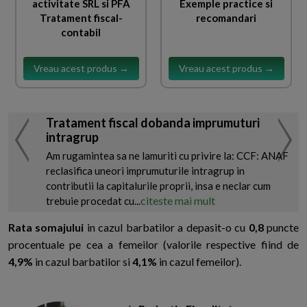
activitate SRL si PFA
Exemple practice si
Tratament fiscal-
recomandari
contabil
Vreau acest produs →
Vreau acest produs →
Tratament fiscal dobanda imprumuturi
intragrup
Am rugamintea sa ne lamuriti cu privire la: CCF: ANAF
reclasifica uneori imprumuturile intragrup in
contributii la capitalurile proprii, insa e neclar cum
citeste mai mult
trebuie procedat cu...
Rata somajului
in cazul barbatilor a depasit-o cu
0,8
puncte
procentuale pe cea a femeilor (valorile respective fiind de
4,9%
in cazul barbatilor si
4,1%
in cazul femeilor).