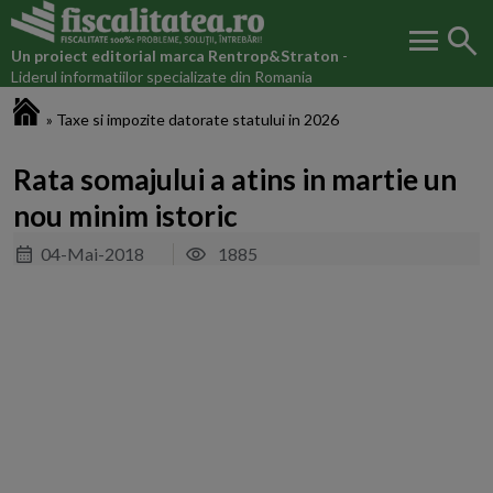
menu
search
Un proiect editorial marca
Rentrop&Straton
-
Liderul informatiilor specializate din Romania
Fiscalitatea.ro
»
Taxe si impozite datorate statului in 2026
Rata somajului a atins in martie un
nou minim istoric
04-Mai-2018
1885