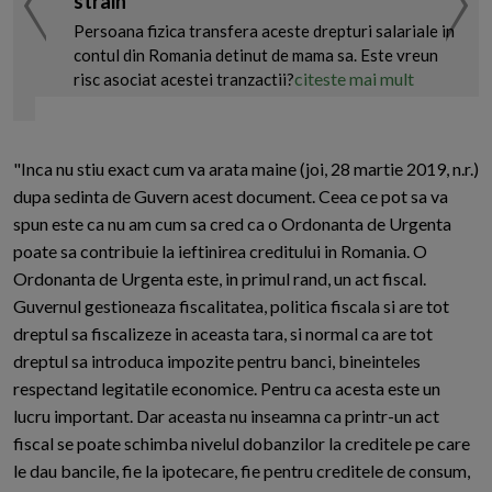
strain
Persoana fizica transfera aceste drepturi salariale in
contul din Romania detinut de mama sa. Este vreun
citeste mai mult
risc asociat acestei tranzactii?
"Inca nu stiu exact cum va arata maine (joi, 28 martie 2019, n.r.)
dupa sedinta de Guvern acest document. Ceea ce pot sa va
spun este ca nu am cum sa cred ca o Ordonanta de Urgenta
poate sa contribuie la ieftinirea creditului in Romania. O
Ordonanta de Urgenta este, in primul rand, un act fiscal.
Guvernul gestioneaza fiscalitatea, politica fiscala si are tot
dreptul sa fiscalizeze in aceasta tara, si normal ca are tot
dreptul sa introduca impozite pentru banci, bineinteles
respectand legitatile economice. Pentru ca acesta este un
lucru important. Dar aceasta nu inseamna ca printr-un act
fiscal se poate schimba nivelul dobanzilor la creditele pe care
le dau bancile, fie la ipotecare, fie pentru creditele de consum,