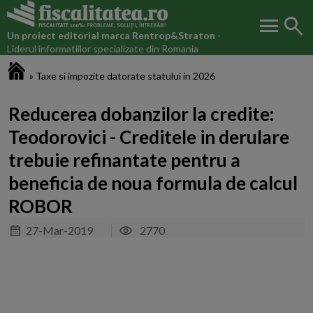
menu
search
Un proiect editorial marca
Rentrop&Straton
-
Liderul informatiilor specializate din Romania
Fiscalitatea.ro
»
Taxe si impozite datorate statului in 2026
Reducerea dobanzilor la credite:
Teodorovici - Creditele in derulare
trebuie refinantate pentru a
beneficia de noua formula de calcul
ROBOR
27-Mar-2019
2770