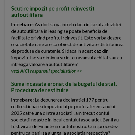
Scutire impozit pe profit reinvestit
autoutilitara
Intrebare:
As dori sa va intreb daca in cazul achizitiei
de autoutilitara in leasing se poate beneficia de
facilitate privind profitul reinvestit. Este vorba despre
o societate care are ca obiect de activitate distribuirea
de produse de curatenie. Si daca in acest caz din
impozitul se va diminua strict cu avansul achitat sau cu
intreaga valoare a autoutilitarei?
vezi AICI raspunsul specialistilor
<<
Suma incasata eronat de la bugetul de stat.
Procedura de restituire
Intrebare:
La depunerea declaratiei 177 pentru
redirectionarea impozitului pe profit aferent anului
2025 catre una dintre asociatii, am trecut contul
societatii noastre in locul contului asociatiei. Banii au
fost virati de Finante in contul nostru. Cum procedez
pentru ca banii sa ajunga la asociatia respectiva?