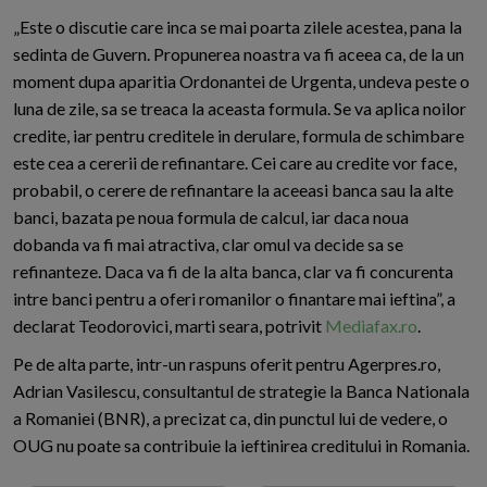
„Este o discutie care inca se mai poarta zilele acestea, pana la
sedinta de Guvern. Propunerea noastra va fi aceea ca, de la un
moment dupa aparitia Ordonantei de Urgenta, undeva peste o
luna de zile, sa se treaca la aceasta formula. Se va aplica noilor
credite, iar pentru creditele in derulare, formula de schimbare
este cea a cererii de refinantare. Cei care au credite vor face,
probabil, o cerere de refinantare la aceeasi banca sau la alte
banci, bazata pe noua formula de calcul, iar daca noua
dobanda va fi mai atractiva, clar omul va decide sa se
refinanteze. Daca va fi de la alta banca, clar va fi concurenta
intre banci pentru a oferi romanilor o finantare mai ieftina”, a
declarat Teodorovici, marti seara, potrivit
Mediafax.ro
.
Pe de alta parte, intr-un raspuns oferit pentru Agerpres.ro,
Adrian Vasilescu, consultantul de strategie la Banca Nationala
a Romaniei (BNR), a precizat ca, din punctul lui de vedere, o
OUG nu poate sa contribuie la ieftinirea creditului in Romania.