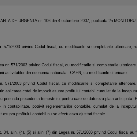
n ORDONANTA DE URGENTA nr. 106 din 4 octombrie 2007, publicata ?n MONITORU
nr. 571/2003 privind Codul fiscal, cu modificarile si completarile ulterioare, 
gea nr. 571/2003 privind Codul fiscal, cu modificarile si completarile ulterioare
ii activitatilor din economia nationala - CAEN, cu modificarile ulterioare.
. 571/2003 privind Codul fiscal, cu modificarile si completarile ulterioare, 
rin aplicarea cotei de impozit asupra profitului contabil cumulat de la inceputul
u perioada precedenta trimestrului pentru care se datoreza plata anticipata. Pr
te in contabilitate, potrivit reglementarilor contabile, cumulat de la inceputul
fit asupra profitului contabil nu se efectueaza ajustari fiscale.
34, alin. (4), (5) si alin. (7) din Legea nr. 571/2003 privind Codul fiscal au 