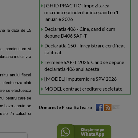
[GHID PRACTIC] Impozitarea
microintreprinderilor incepand cu 1
ianuarie 2026
Declaratia 406 - Cine, cand si cum
pana la data de 15
depune D406 SAF-T
Declaratia 150 - Inregistrare certificat
ce, pomicultura si
calificat
ebruarie inclusiv a
Termene SAF-T 2026. Cand se depune
declaratia 406 anul acesta
situl anului fiscal
[MODEL] Imputernicire SPV 2026
r efectueaza plati
MODEL contract creditare societate
 care se efectueaza
anul pentru care se
 pe baza caruia se
Urmareste Fiscalitatea.ro
du-se ?n calcul si