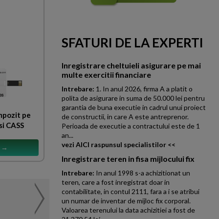
SFATURI DE LA EXPERTI
Inregistrare cheltuieli asigurare pe mai
multe exercitii financiare
Intrebare:
1. In anul 2026, firma A a platit o
polita de asigurare in suma de 50.000 lei pentru
garantia de buna executie in cadrul unui proiect
mpozit pe
de constructii, in care A este antreprenor.
si CASS
Perioada de executie a contractului este de 1
an...
vezi AICI raspunsul specialistilor <<
s →
Inregistrare teren in fisa mijlocului fix
Intrebare:
In anul 1998 s-a achizitionat un
teren, care a fost inregistrat doar in
Compensarea sumelor in f
contabilitate, in contul 2111, fara a i se atribui
NOUTATI
un numar de inventar de mijloc fix corporal.
din Codul
O companie face obiectul unei 
Valoarea terenului la data achizitiei a fost de
Fiscal
inspectie care a stabilit oblig