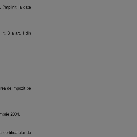
, ?mpliniti la data
it. B a art. I din
tirea de impozit pe
embrie 2004.
 certificatului de