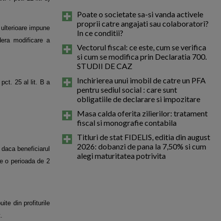
Poate o societate sa-si vanda activele
proprii catre angajati sau colaboratori?
e ulterioare impune
In ce conditii?
idera modificare a
Vectorul fiscal: ce este, cum se verifica
si cum se modifica prin Declaratia 700.
STUDII DE CAZ
Inchirierea unui imobil de catre un PFA
pct. 25 al lit. B a
pentru sediul social : care sunt
obligatiile de declarare si impozitare
Masa calda oferita zilierilor: tratament
fiscal si monografie contabila
Titluri de stat FIDELIS, editia din august
2026: dobanzi de pana la 7,50% si cum
 daca beneficiarul
alegi maturitatea potrivita
pe o perioada de 2
ite din profiturile
.