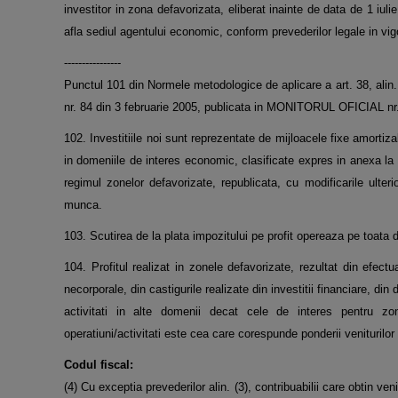
investitor in zona defavorizata, eliberat inainte de data de 1 iul
afla sediul agentului economic, conform prevederilor legale in vig
----------------
Punctul 101 din Normele metodologice de aplicare a art. 38, alin
nr. 84 din 3 februarie 2005, publicata in MONITORUL OFICIAL nr.
102. Investitiile noi sunt reprezentate de mijloacele fixe amortizab
in domeniile de interes economic, clasificate expres in anexa l
regimul zonelor defavorizate, republicata, cu modificarile ulte
munca.
103. Scutirea de la plata impozitului pe profit opereaza pe toata 
104. Profitul realizat in zonele defavorizate, rezultat din efectu
necorporale, din castigurile realizate din investitii financiare, di
activitati in alte domenii decat cele de interes pentru zon
operatiuni/activitati este cea care corespunde ponderii veniturilor o
Codul fiscal:
(4) Cu exceptia prevederilor alin. (3), contribuabilii care obtin ven