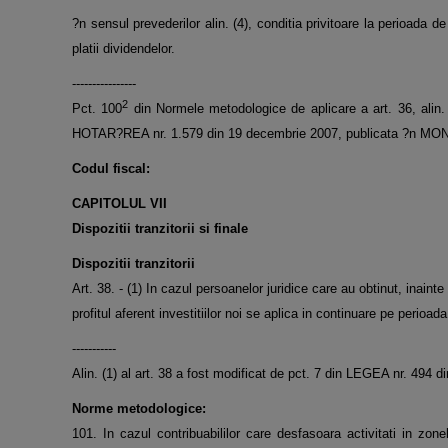
?n sensul prevederilor alin. (4), conditia privitoare la perioada d
platii dividendelor.
----------------
2
Pct. 100
din Normele metodologice de aplicare a art. 36, alin. (
HOTAR?REA nr. 1.579 din 19 decembrie 2007, publicata ?n MON
Codul fiscal:
CAPITOLUL VII
Dispozitii tranzitorii si finale
Dispozitii tranzitorii
Art. 38. - (1) In cazul persoanelor juridice care au obtinut, inaint
profitul aferent investitiilor noi se aplica in continuare pe perioad
-----------
Alin. (1) al art. 38 a fost modificat de pct. 7 din LEGEA nr. 49
Norme metodologice:
101. In cazul contribuabililor care desfasoara activitati in zone