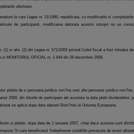
letarile ulterioare.
peratiuni la care Legea nr. 31/1990, republicata, cu modificarile si completaril
 detinute de participanti, modificarea datorata acestor rotunjiri nu se cons
(1) si alin. (2) din Legea nr. 571/2003 privind Codul fiscal a fost introdus de 
ata in MONITORUL OFICIAL nr. 1.044 din 29 decembrie 2006.
delor platite de o persoana juridica rom?na unei alte persoane juridice rom?ne,
2009, din titlurile de participare ale acesteia la data platii dividendelor, 
i alineat se aplica dupa data aderarii Rom?niei la Uniunea Europeana.
ribuite si platite, dupa data de 1 ianuarie 2007, chiar daca acestea sunt distribu
n masura ?n care beneficiarul ?ndeplineste conditiile prevazute de acest alineat