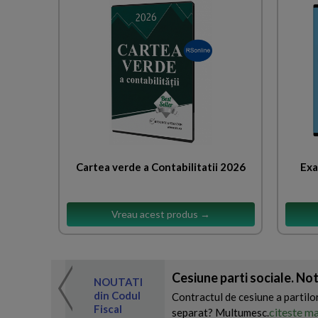
Cartea verde a Contabilitatii 2026
Exa
Vreau acest produs →
Cesiune parti sociale. No
 de expertul
NOUTATI
odul Fiscal
din Codul
Contractul de cesiune a partilo
Fiscal
citeste ma
separat? Multumesc.