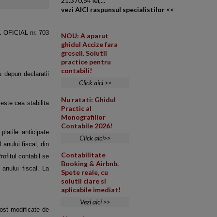
21.370,54 lei,...
vezi AICI raspunsul specialistilor <<
L OFICIAL nr. 703
NOU: A aparut
ghidul Accize fara
greseli. Solutii
practice pentru
contabili!
nu depun declaratii
Click aici >>
Nu ratati: Ghidul
 este cea stabilita
Practic al
Monografiilor
Contabile 2026!
platile anticipate
Click aici>>
 anului fiscal, din
Contabilitate
ofitul contabil se
Booking & Airbnb.
 anului fiscal. La
Spete reale, cu
solutii clare si
aplicabile imediat!
Vezi aici >>
fost modificate de