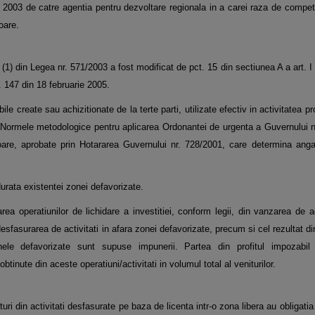
ie 2003 de catre agentia pentru dezvoltare regionala in a carei raza de compete
oare.
. (1) din Legea nr. 571/2003 a fost modificat de pct. 15 din sectiunea A a ar
 147 din 18 februarie 2005.
ile create sau achizitionate de la terte parti, utilizate efectiv in activitatea p
a Normele metodologice pentru aplicarea Ordonantei de urgenta a Guvernului n
rioare, aprobate prin Hotararea Guvernului nr. 728/2001, care determina ang
durata existentei zonei defavorizate.
area operatiunilor de lichidare a investitiei, conform legii, din vanzarea de a
n desfasurarea de activitati in afara zonei defavorizate, precum si cel rezultat 
ele defavorizate sunt supuse impunerii. Partea din profitul impozabil a
btinute din aceste operatiuni/activitati in volumul total al veniturilor.
ituri din activitati desfasurate pe baza de licenta intr-o zona libera au obligatia