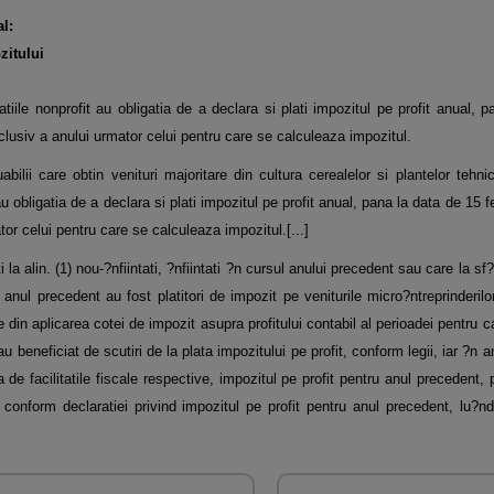
l:
zitului
atiile nonprofit au obligatia de a declara si plati impozitul pe profit anual, 
nclusiv a anului urmator celui pentru care se calculeaza impozitul.
uabilii care obtin venituri majoritare din cultura cerealelor si plantelor tehni
au obligatia de a declara si plati impozitul pe profit anual, pana la data de 15 f
tor celui pentru care se calculeaza impozitul.[...]
i la alin. (1) nou-?nfiintati, ?nfiintati ?n cursul anului precedent sau care la sf?r
nul precedent au fost platitori de impozit pe veniturile micro?ntreprinderilo
te din aplicarea cotei de impozit asupra profitului contabil al perioadei pentru
u beneficiat de scutiri de la plata impozitului pe profit, conform legii, iar ?n 
 de facilitatile fiscale respective, impozitul pe profit pentru anul precedent,
t conform declaratiei privind impozitul pe profit pentru anul precedent, lu?n