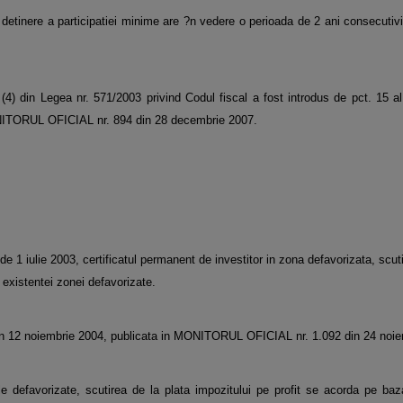
e detinere a participatiei minime are ?n vedere o perioada de 2 ani consecutivi
4) din Legea nr. 571/2003 privind Codul fiscal a fost introdus de pct. 15 al l
ITORUL OFICIAL nr. 894 din 28 decembrie 2007.
e de 1 iulie 2003, certificatul permanent de investitor in zona defavorizata, scu
a existentei zonei defavorizate.
4 din 12 noiembrie 2004, publicata in MONITORUL OFICIAL nr. 1.092 din 24 noi
le defavorizate, scutirea de la plata impozitului pe profit se acorda pe baza