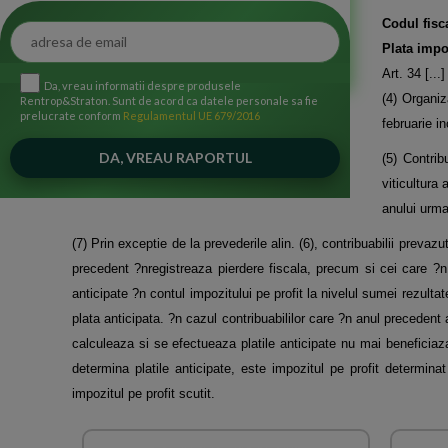
Codul fisca
Plata impo
Art. 34 [...]
Da, vreau informatii despre produsele
(4) Organiz
Rentrop&Straton. Sunt de acord ca datele personale sa fie
prelucrate conform
Regulamentul UE 679/2016
februarie i
(5) Contrib
viticultura 
anului urma
(7) Prin exceptie de la prevederile alin. (6), contribuabilii prevazut
precedent ?nregistreaza pierdere fiscala, precum si cei care ?n a
anticipate ?n contul impozitului pe profit la nivelul sumei rezulta
plata anticipata. ?n cazul contribuabililor care ?n anul precedent a
calculeaza si se efectueaza platile anticipate nu mai beneficiaza
determina platile anticipate, este impozitul pe profit determina
impozitul pe profit scutit.