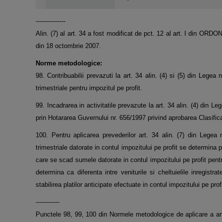
---------------
Alin. (7) al art. 34 a fost modificat de pct. 12 al art. I di
din 18 octombrie 2007.
Norme metodologice:
98. Contribuabilii prevazuti la art. 34 alin. (4) si (5) din Legea 
trimestriale pentru impozitul pe profit.
99. Incadrarea in activitatile prevazute la art. 34 alin. (4) din Le
prin Hotararea Guvernului nr. 656/1997 privind aprobarea Clasificar
100. Pentru aplicarea prevederilor art. 34 alin. (7) din Legea nr
trimestriale datorate in contul impozitului pe profit se determina p
care se scad sumele datorate in contul impozitului pe profit pentr
determina ca diferenta intre veniturile si cheltuielile inregistra
stabilirea platilor anticipate efectuate in contul impozitului pe pro
------------
Punctele 98, 99, 100 din Normele metodologice de aplicare a art. 