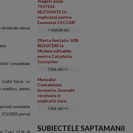
Alegeti acum
TESTELE
REZOLVATE (si
explicate) pentru
Examenul CECCAR!
 dividende retinut
>>Detalii aici
Oferta limitata: 50%
REDUCERE la
mana.
Modele editabile
pentru Calculatia
Costurilor
efiind considerate
Click aici >>
Manualul
d Codul fiscal, cu
Contabilului
u modifica, pentru
Incepator. Exemple
rezolvate si
explicatii clare
privind societatile
Click aici >>
r. 571/2003 privind
SUBIECTELE SAPTAMANII
t. 7 pct. 12 lit. d)