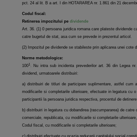
pct. 24 al lit. B a art. I din HOTARAREA nr. 1.861 din 21 dece
Codul fiscal:
Retinerea impozitului pe
dividende
Art. 36. (1) 0 persoana juridica romana care plateste dividende ca
catre bugetul de stat, asa cum se prevede in prezentul articol.
(2) Impozitul pe dividende se stabileste prin aplicarea unei cote 
Norme metodologice:
1
100
. Nu intra sub incidenta prevederilor art. 36 din Legea nr.
dividend, urmatoarele distribuiri:
a) distribuiri de titluri de participare suplimentare, astfel cum
modificarile si completarile ulterioare, efectuate in legatura cu 
participantii la persoana juridica respectiva, procentul de detinere a
b) distribuiri in legatura cu dobandirea (rascumpararea) de catre o
comerciale, republicata, cu modificarile si completarile ulterioare,
Codul fiscal, cu modificarile si completarile ulterioare;
c) distribuiri efectuate cu ocazia reducerii capitalului social constit