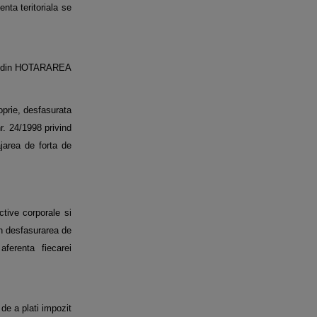
nta teritoriala se
t. I din HOTARAREA
roprie, desfasurata
r. 24/1998 privind
ajarea de forta de
ctive corporale si
din desfasurarea de
ferenta fiecarei
 de a plati impozit