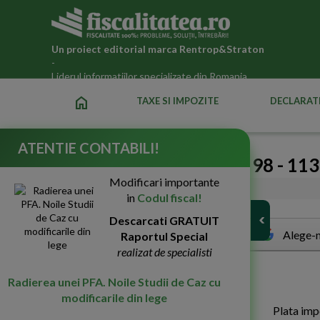
Un proiect editorial marca
Rentrop&Straton
-
Liderul informatiilor specializate din Romania
home
TAXE SI IMPOZITE
DECLARATI
ATENTIE CONTABILI!
Titlul II, Capitolul V pct. 98 - 113
Modificari importante
01-Dec-2008
6379
in
Codul fiscal!
Descarcati GRATUIT
Alege-n
Raportul Special
realizat de specialisti
C
APITOLUL V
Radierea unei PFA. Noile Studii de Caz cu
modificarile din lege
Plata impo