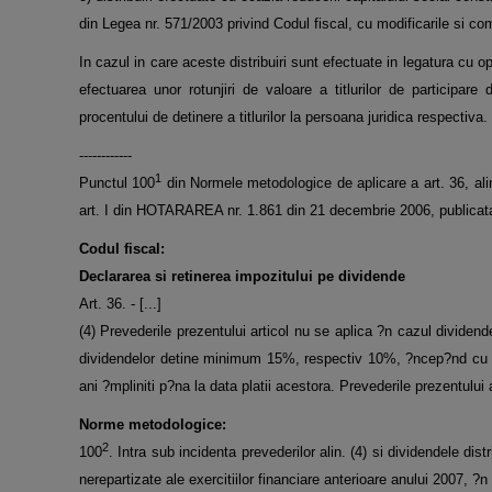
din Legea nr. 571/2003 privind Codul fiscal, cu modificarile si comp
In cazul in care aceste distribuiri sunt efectuate in legatura cu o
efectuarea unor rotunjiri de valoare a titlurilor de participare
procentului de detinere a titlurilor la persoana juridica respectiva.
------------
1
Punctul 100
din Normele metodologice de aplicare a art. 36, alin. 
art. I din HOTARAREA nr. 1.861 din 21 decembrie 2006, public
Codul fiscal:
Declararea si retinerea impozitului pe dividende
Art. 36. - [...]
(4) Prevederile prezentului articol nu se aplica ?n cazul dividen
dividendelor detine minimum 15%, respectiv 10%, ?ncep?nd cu anul 
ani ?mpliniti p?na la data platii acestora. Prevederile prezentulu
Norme metodologice:
2
100
. Intra sub incidenta prevederilor alin. (4) si dividendele dist
nerepartizate ale exercitiilor financiare anterioare anului 2007, ?