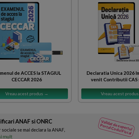
menul de ACCES la STAGIUL
Declaratia Unica 2026 I
CECCAR 2026
venit Contributii CAS 
Vreau acest produs →
Vreau acest produ
tificari ANAF si ONRC
Validat de expertul
Portal Codul Fiscal
r sociale se mai declara la ANAF,
i mult