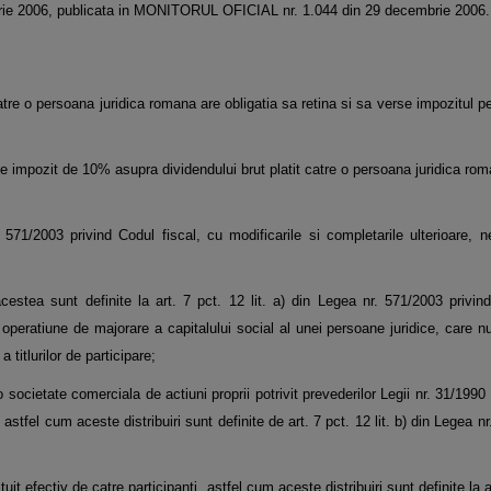
mbrie 2006, publicata in MONITORUL OFICIAL nr. 1.044 din 29 decembrie 2006.
tre o persoana juridica romana are obligatia sa retina si sa verse impozitul pe
de impozit de 10% asupra dividendului brut platit catre o persoana juridica ro
 571/2003 privind Codul fiscal, cu modificarile si completarile ulterioare, n
 acestea sunt definite la art. 7 pct. 12 lit. a) din Legea nr. 571/2003 privin
o operatiune de majorare a capitalului social al unei persoane juridice, care n
 titlurilor de participare;
 societate comerciala de actiuni proprii potrivit prevederilor Legii nr. 31/1990 
 astfel cum aceste distribuiri sunt definite de art. 7 pct. 12 lit. b) din Legea n
uit efectiv de catre participanti, astfel cum aceste distribuiri sunt definite la ar