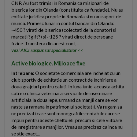
CNP. Au fost trimisi in Romania ca misionari de
biserica lor din Olanda (constituita ca fundatie). Nu au
entitate juridica proprie in Romania si nu au raport de
munca. Primesc lunar in contul bancar din Olanda:
~450 ? virati de biserica (colectati de la donatori si
marcati ?gift?) si ~125 ? virati direct de persoane
fizice. Transfera din acest cont,...
vezi AICI raspunsul specialistilor
<<
Active biologice. Mijloace fixe
Intrebare:
O societate comerciala are incheiat cu un
club sportiv de echitatie un contract de inchiriere a
doua grajduri pentru caluti. In luna iunie, aceasta achita
catre o clinica veterinara serviciile de inseminare
artificiala la doua iepe, urmand ca manjii care se vor
naste sa ramana in patrimoniul societatii. Va rugam sa
ne precizati care sunt monografiile contabile care se
impun pentru aceste cheltuieli, precum si cele viitoare
de inregistrare a manjilor. Vreau sa precizez ca inca nu
se stie exact...