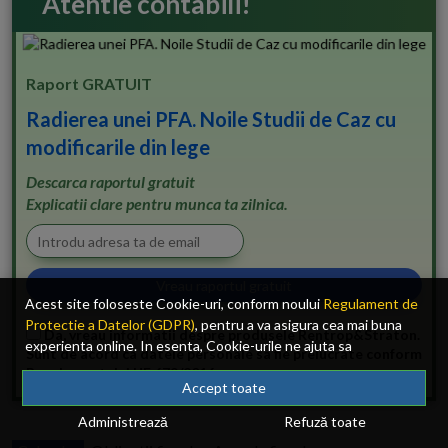
Atentie contabili!
Raport GRATUIT
Radierea unei PFA. Noile Studii de Caz cu
modificarile din lege
Descarca raportul gratuit
Explicatii clare pentru munca ta zilnica.
Acest site foloseste Cookie-uri, conform noului
Regulament de
Protectie a Datelor (GDPR)
, pentru a va asigura cea mai buna
Da, vreau informatii despre produsele Rentrop&Straton.
experienta online. In esenta, Cookie-urile ne ajuta sa
Sunt de acord ca datele personale sa fie prelucrate conform
imbunatatim continutul de pe site, oferindu-va dvs., cititorul, o
Regulamentului UE 679/2016
experienta online personalizata si mult mai rapida. Ele sunt
Accept toate
folosite doar de site-ul nostru si partenerii nostri de incredere.
Administrează
Refuză toate
Click
AICI
pentru detalii despre politica de Cookie-uri.