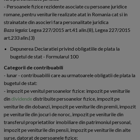
- Persoanele fizice rezidente asociate cu persoane juridice
romane, pentru veniturile realizate atat in Romania cat si in
strainatate din asocieri fara personalitate juridica
Baza legala:
Legea 227/2015 art.41 alin.(8), Legea 227/2015
art.233 alin.(3)
Depunerea Declaratiei privind obligatiile de plata la
bugetul de stat - Formularul 100
Categorii de contribuabili
- lunar - contribuabilii care au urmatoarele obligatii de plata la
bugetul de stat:
- impozit pe venitul persoanelor fizice: impozit pe veniturile
din
dividende
distribuite persoanelor fizice, impozit pe
veniturile din dobanzi, impozit pe veniturile din premii, impozit
pe veniturile din jocuri de noroc, impozit pe veniturile din
transferul proprietatilor imobiliare din patrimoniul personal,
impozit pe veniturile din pensii, impozit pe veniturile din alte
surse, datorat de persoanele fizice;