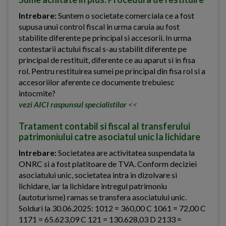
Intrebare:
Suntem o societate comerciala ce a fost
supusa unui control fiscal in urma caruia au fost
stabilite diferente pe principal si accesorii. In urma
contestarii actului fiscal s-au stabilit diferente pe
principal de restituit, diferente ce au aparut si in fisa
rol. Pentru restituirea sumei pe principal din fisa rol si a
accesoriilor aferente ce documente trebuiesc
intocmite?
vezi AICI raspunsul specialistilor
<<
Tratament contabil si fiscal al transferului
patrimoniului catre asociatul unic la lichidare
Intrebare:
Societatea are activitatea suspendata la
ONRC si a fost platitoare de TVA. Conform deciziei
asociatului unic, societatea intra in dizolvare si
lichidare, iar la lichidare intregul patrimoniu
(autoturisme) ramas se transfera asociatului unic.
Solduri la 30.06.2025: 1012 = 360,00 C 1061 = 72,00 C
1171 = 65.623,09 C 121 = 130.628,03 D 2133 =