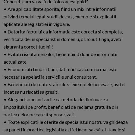
Concret, cum va va fi de folos acest ghid?
• Are aplicabilitate sporita, fiind un mix intre informatii
privind temeiul legal, studii de caz, exemple si explicatii
aplicate ale legislatiei in vigoare.
• Datorita faptului ca informatia este corecta si completa,
verificata de un specialist in domeniu, dl. Ionut Jinga, aveti
siguranta corectitudinii!
• Evitati riscul amenzilor, beneficiind doar de informatii
actualizate.
• Economisiti timp si bani, dat fiind ca acum nu mai este
necesar sa apelati la serviciile unui consultant.
• Beneficiati de toate sfaturile si exemplele necesare, astfel
incat sa nu riscati sa gresiti.
• Alegand sponsorizarile ca metoda de diminuare a
impozitului pe profit, beneficiati de reclama gratuita din
partea celor pe care ii sponsorizati.
• Toate explicatiile oferite de specialistul nostru va ghideaza
sa puneti in practica legislatia astfel incat sa evitati taxele si