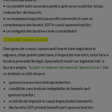
• ce conditii sunt necesare pentru aplicarea scutirilor si/sau
reducerilor de impozit;
• ce inseamna impozitul pe profit reinvestit si cum se
completeaza declaratia 107 in cazul sponsorizarilor;
• ce obligatii declarative revin contabilului!
...Click AICI pentru detalii!
Desi greu de crezut, cunoscand foarte bine legislatia in
vigoare, chiar puteti plati taxe si impozite mai mici, totul fara a
incalca prevederile legii. Specialistii nostri au inglobat intr-o
lucrare ampla,
“Scutiri si reduceri de impozit. Sponsorizari”
,
tot
ce trebuie sa stiti despre:
sponsorizarea microintreprinderilor;
conditiile care trebuie indeplinite de beneficiarii
sponsorizarilor;
scutirile de impozit in cazul impozitului reinvestit;
declaratia 107 privind beneficiarii sponsorizarilor.