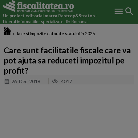
menu
search
Un proiect editorial marca
Rentrop&Straton
-
Liderul informatiilor specializate din Romania
Fiscalitatea.ro
»
Taxe si impozite datorate statului in 2026
Care sunt facilitatile fiscale care va
pot ajuta sa reduceti impozitul pe
profit?
26-Dec-2018
4017