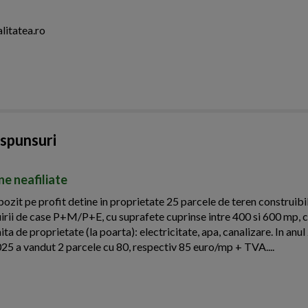
litatea.ro
aspunsuri
ne neafiliate
zit pe profit detine in proprietate 25 parcele de teren construibil
ruirii de case P+M/P+E, cu suprafete cuprinse intre 400 si 600 mp, c
mita de proprietate (la poarta): electricitate, apa, canalizare. In anu
025 a vandut 2 parcele cu 80, respectiv 85 euro/mp + TVA....