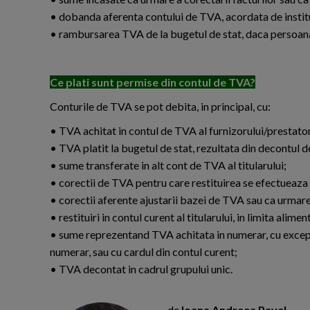
• dobanda aferenta contului de TVA, acordata de institu
• rambursarea TVA de la bugetul de stat, daca persoana
Ce plati sunt permise din contul de TVA?
Conturile de TVA se pot debita, in principal, cu:
• TVA achitat in contul de TVA al furnizorului/prestator
• TVA platit la bugetul de stat, rezultata din decontul 
• sume transferate in alt cont de TVA al titularului;
• corectii de TVA pentru care restituirea se efectueaza 
• corectii aferente ajustarii bazei de TVA sau ca urmare 
• restituiri in contul curent al titularului, in limita alimen
• sume reprezentand TVA achitata in numerar, cu excepti
numerar, sau cu cardul din contul curent;
• TVA decontat in cadrul grupului unic.
de
Ioana Andreea Pavel