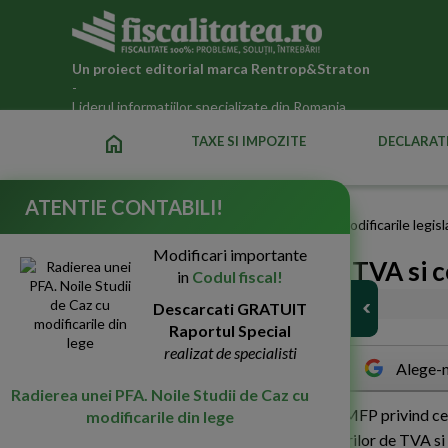
Un proiect editorial marca
Rentrop&Straton
-
Liderul informatiilor specializate din Romania
home
TAXE SI IMPOZITE
DECLARATI
ATENTIE CONTABILI!
Fiscalitatea.ro
»
Stiri si articole despre TVA in 2026 | Modificarile legi
Modificari importante
Ce incasam in contul de TVA si c
in
Codul fiscal!
07-Sep-2017
Descarcati GRATUIT
4287
Raportul Special
realizat de specialisti
Alege-n
Radierea unei PFA. Noile Studii de Caz cu
I
n contextul noilor raspunsuri oferite de MFP privind ce
modificarile din lege
doua raspunsuri privind creditarea conturilor de TVA si