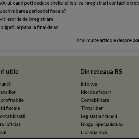
ul, cand poti deduce cheltuielile si ce inregistrari contabile tre
u schimbarea perioadei fiscale?
iti erorile de inregistrare
gatii ai pana la final de an
Mai multe articole despre
co
ri utile
Din reteaua RS
uncii
Info tva
ensiilor
Idei de afaceri
 profitabile
Contabilitate
ii fiscale
Timp liber
ontabilitatii
Legislatia Muncii
ul oficial
Blogul Specialistului
vil
Libraria R&S