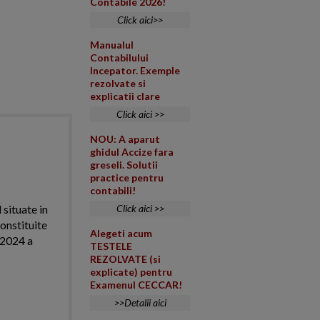
Contabile 2026!
Click aici>>
Manualul
Contabilului
Incepator. Exemple
rezolvate si
explicatii clare
Click aici >>
NOU: A aparut
ghidul Accize fara
greseli. Solutii
practice pentru
contabili!
 situate in
Click aici >>
onstituite
Alegeti acum
l 2024 a
TESTELE
REZOLVATE (si
explicate) pentru
Examenul CECCAR!
>>Detalii aici