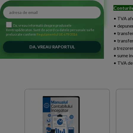
Conturile
• TVA afer
• depuner
Da, vreau informatii despre produsele
Rentrop&Straton. Sunt de acord ca datele personale sa fie
• transfer
prelucrate conform
Regulamentul UE 679/2016
• transfer
a trezorer
• sume in
• TVA dec