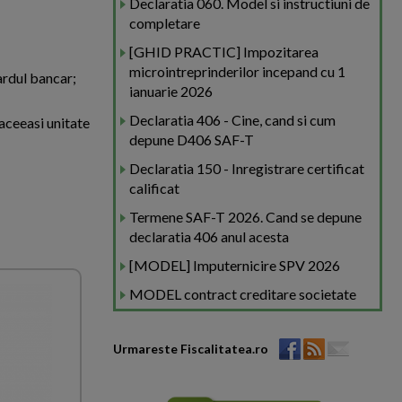
Declaratia 060. Model si instructiuni de
completare
[GHID PRACTIC] Impozitarea
microintreprinderilor incepand cu 1
ardul bancar;
ianuarie 2026
Declaratia 406 - Cine, cand si cum
 aceeasi unitate
depune D406 SAF-T
Declaratia 150 - Inregistrare certificat
calificat
Termene SAF-T 2026. Cand se depune
declaratia 406 anul acesta
[MODEL] Imputernicire SPV 2026
MODEL contract creditare societate
Urmareste Fiscalitatea.ro