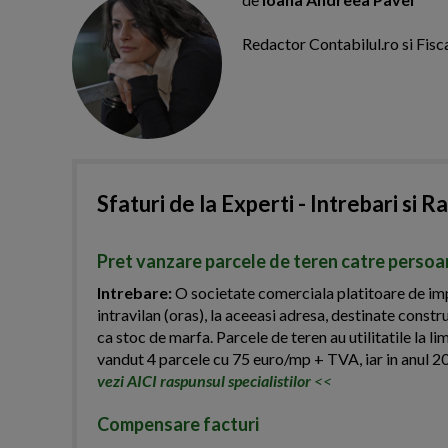
Redactor Contabilul.ro si Fisca
Sfaturi de la Experti - Intrebari si R
Pret vanzare parcele de teren catre persoa
Intrebare:
O societate comerciala platitoare de impo
intravilan (oras), la aceeasi adresa, destinate const
ca stoc de marfa. Parcele de teren au utilitatile la li
vandut 4 parcele cu 75 euro/mp + TVA, iar in anul 2
vezi AICI raspunsul specialistilor
<<
Compensare facturi