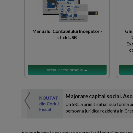
Manualul Contabilului Incepator -
Ghid
stick USB
Exe
c
Vreau acest produs →
Majorare capital social. As
 de expertul
NOUTATI
odul Fiscal
din Codul
Un SRL a primit initial, sub forma
Fiscal
persoana juridica rezidenta in Greci
• sume incasate ca urmare a corectarii facturilor sau c