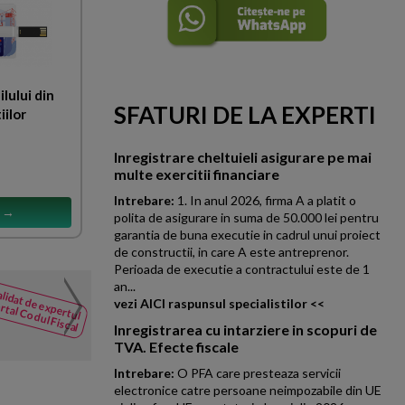
ilului din
SFATURI DE LA EXPERTI
iilor
Inregistrare cheltuieli asigurare pe mai
multe exercitii financiare
Intrebare:
1. In anul 2026, firma A a platit o
s →
polita de asigurare in suma de 50.000 lei pentru
garantia de buna executie in cadrul unui proiect
de constructii, in care A este antreprenor.
Perioada de executie a contractului este de 1
an...
Cesiune parti sociale
lidat de expertul
NOUTATI
vezi AICI raspunsul specialistilor <<
rtal Codul Fiscal
din Codul
Contractul de cesiune a par
Inregistrarea cu intarziere in scopuri de
Fiscal
cites
separat? Multumesc.
TVA. Efecte fiscale
Intrebare:
O PFA care presteaza servicii
electronice catre persoane neimpozabile din UE