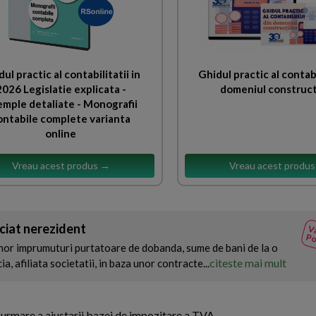
ul practic al contabilitatii in
Ghidul practic al contab
2026 Legislatie explicata -
domeniul construct
mple detaliate - Monografii
ontabile complete varianta
online
Vreau acest produs →
Vreau acest produ
ociat nerezident
Va
Po
 unor imprumuturi purtatoare de dobanda, sume de bani de la o
citeste mai mult
a, afiliata societatii, in baza unor contracte...
a urmare a ajustarii bazei de impozitare a TVA