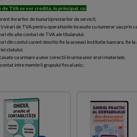
 de TVA se vor credita, in principal, cu:
ent livrarilor de bunuri/prestarilor de servicii;
i/virari de TVA pentru operatiunile incasate cu numerar sau prin c
uri din alte conturi de TVA ale titularului;
uri din contul curent deschis fie la aceeasi institutie bancara, fie la
iei statului;
casate ca urmare a unor corectii in urma unor erori materiale;
ontat intre membrii grupului fiscal unic;