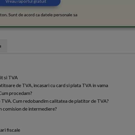
ton. Sunt de acord ca datele personale sa
a
it si TVA
latitoare de TVA, incasari cu card si plata TVA in vama
. Cum procedam?
 de TVA. Cum redobandim calitatea de platitor de TVA?
un comision de intermediere?
ari fiscale