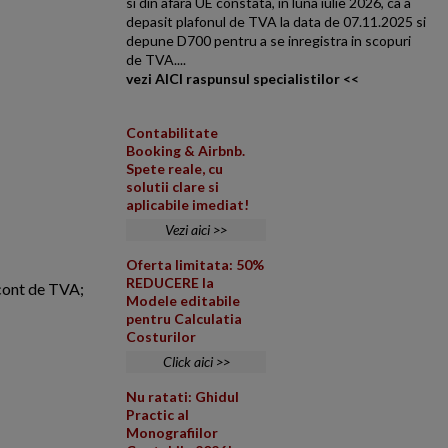
si din afara UE constata, in luna iulie 2026, ca a
depasit plafonul de TVA la data de 07.11.2025 si
depune D700 pentru a se inregistra in scopuri
de TVA....
vezi AICI raspunsul specialistilor <<
Contabilitate
Booking & Airbnb.
Spete reale, cu
solutii clare si
aplicabile imediat!
Vezi aici >>
Oferta limitata: 50%
REDUCERE la
 cont de TVA;
Modele editabile
pentru Calculatia
Costurilor
Click aici >>
Nu ratati: Ghidul
Practic al
Monografiilor