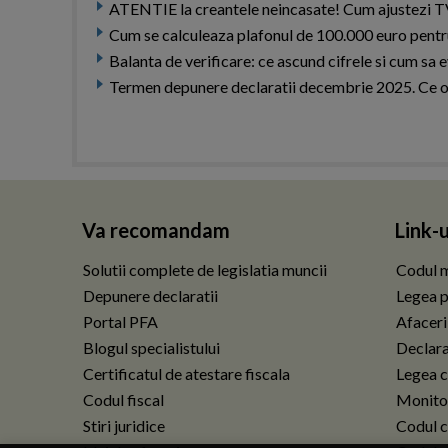
ATENTIE la creantele neincasate! Cum ajustezi TVA-
Cum se calculeaza plafonul de 100.000 euro pentr
Balanta de verificare: ce ascund cifrele si cum sa ev
Termen depunere declaratii decembrie 2025. Ce obli
Va recomandam
Link-u
Solutii complete de legislatia muncii
Codul m
Depunere declaratii
Legea p
Portal PFA
Afaceri
Blogul specialistului
Declarat
Certificatul de atestare fiscala
Legea c
Codul fiscal
Monitor
Stiri juridice
Codul ci