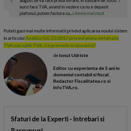
august se va face prima livrare, in valoare de 5000
euro fara TVA, avand in vedere ca nu e depasit
citeste mai mult
plafonul, putem factura cu...
Puteti gasi mai multe informatii privind aplicarea noului sistem
in articolul
Analiza OG 23/2017 privind plata defalcata
TVA sau split TVA. Ce prevede ordonanta?
de
Ionut Udriste
Editor cu experienta de 5 ani in
domeniul contabil si fiscal.
Redactor Fiscalitatea.ro si
InfoTVA.ro.
Sfaturi de la Experti - Intrebari si
Raspunsuri