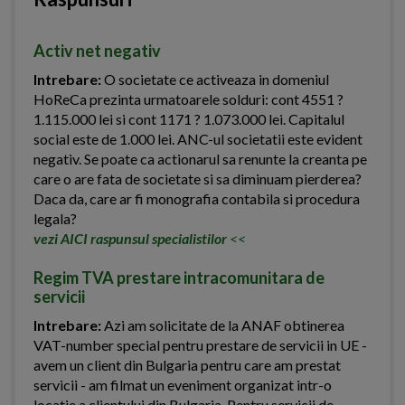
Activ net negativ
Intrebare:
O societate ce activeaza in domeniul
HoReCa prezinta urmatoarele solduri: cont 4551 ?
1.115.000 lei si cont 1171 ? 1.073.000 lei. Capitalul
social este de 1.000 lei. ANC-ul societatii este evident
negativ. Se poate ca actionarul sa renunte la creanta pe
care o are fata de societate si sa diminuam pierderea?
Daca da, care ar fi monografia contabila si procedura
legala?
vezi AICI raspunsul specialistilor
<<
Regim TVA prestare intracomunitara de
servicii
Intrebare:
Azi am solicitate de la ANAF obtinerea
VAT-number special pentru prestare de servicii in UE -
avem un client din Bulgaria pentru care am prestat
servicii - am filmat un eveniment organizat intr-o
locatie a clientului din Bulgaria. Pentru servicii de