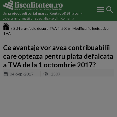
menu
search
Un proiect editorial marca
Rentrop&Straton
-
Liderul informatiilor specializate din Romania
Fiscalitatea.ro
»
Stiri si articole despre TVA in 2026 | Modificarile legislative
TVA
Ce avantaje vor avea contribuabilii
care opteaza pentru plata defalcata
a TVA de la 1 octombrie 2017?
04-Sep-2017
2507