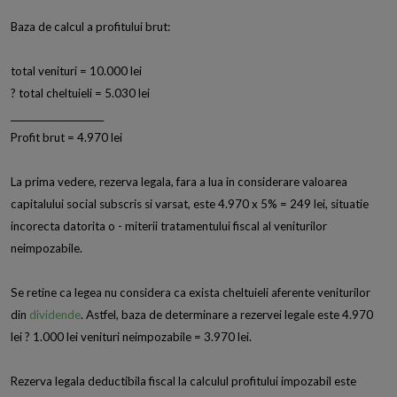
Baza de calcul a profitului brut:
total venituri = 10.000 lei
? total cheltuieli = 5.030 lei
_____________________
Profit brut = 4.970 lei
La prima vedere, rezerva legala, fara a lua in considerare valoarea
capitalului social subscris si varsat, este 4.970 x 5% = 249 lei, situatie
incorecta datorita o - miterii tratamentului fiscal al veniturilor
neimpozabile.
Se retine ca legea nu considera ca exista cheltuieli aferente veniturilor
din
dividende
. Astfel, baza de determinare a rezervei legale este 4.970
lei ? 1.000 lei venituri neimpozabile = 3.970 lei.
Rezerva legala deductibila fiscal la calculul profitului impozabil este