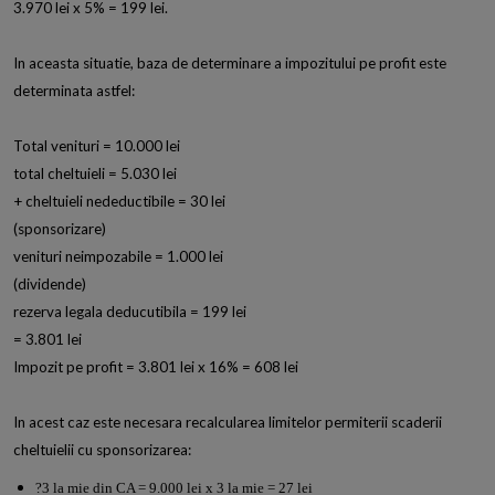
3.970 lei x 5% = 199 lei.
In aceasta situatie, baza de determinare a impozitului pe profit este
determinata astfel:
Total venituri = 10.000 lei
total cheltuieli = 5.030 lei
+ cheltuieli nedeductibile = 30 lei
(sponsorizare)
venituri neimpozabile = 1.000 lei
(dividende)
rezerva legala deducutibila = 199 lei
= 3.801 lei
Impozit pe profit = 3.801 lei x 16% = 608 lei
In acest caz este necesara recalcularea limitelor permiterii scaderii
cheltuielii cu sponsorizarea:
?3 la mie din CA = 9.000 lei x 3 la mie = 27 lei