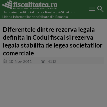
menu
search
Un proiect editorial marca
Rentrop&Straton
-
Liderul informatiilor specializate din Romania
Diferentele dintre rezerva legala
definita in Codul fiscal si rezerva
legala stabilita de legea societatilor
comerciale
10-Nov-2011
4112