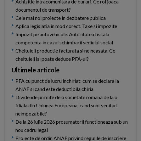
Achizitie intracomunitara de bunuri. Ce rol joaca
documentul de transport?
Cele mai noi proiecte in dezbatere publica
Aplica legislatia in mod corect. Taxe si impozite
Impozit pe autovehicule. Autoritatea fiscala
competenta in cazul schimbarii sediului social
Cheltuieli productie facturata si neincasata. Ce
cheltuieli isi poate deduce PFA-ul?
Ultimele articole
PFA cu punct de lucru inchiriat: cum se declara la
ANAF si cand este deductibila chiria
Dividende primite de o societate romana de la o
filiala din Uniunea Europeana: cand sunt venituri
neimpozabile?
De la 26 iulie 2026 prosumatorii functioneaza sub un
nou cadru legal
Proiecte de ordin ANAF privind regulile de inscriere