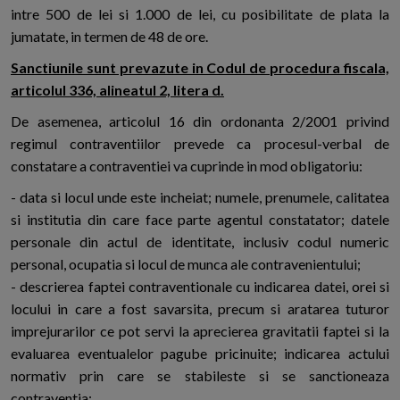
intre 500 de lei si 1.000 de lei, cu posibilitate de plata la
jumatate, in termen de 48 de ore.
Sanctiunile sunt prevazute in Codul de procedura fiscala,
articolul 336, alineatul 2, litera d.
De asemenea, articolul 16 din ordonanta 2/2001 privind
regimul contraventiilor prevede ca procesul-verbal de
constatare a contraventiei va cuprinde in mod obligatoriu:
- data si locul unde este incheiat; numele, prenumele, calitatea
si institutia din care face parte agentul constatator; datele
personale din actul de identitate, inclusiv codul numeric
personal, ocupatia si locul de munca ale contravenientului;
- descrierea faptei contraventionale cu indicarea datei, orei si
locului in care a fost savarsita, precum si aratarea tuturor
imprejurarilor ce pot servi la aprecierea gravitatii faptei si la
evaluarea eventualelor pagube pricinuite; indicarea actului
normativ prin care se stabileste si se sanctioneaza
contraventia;