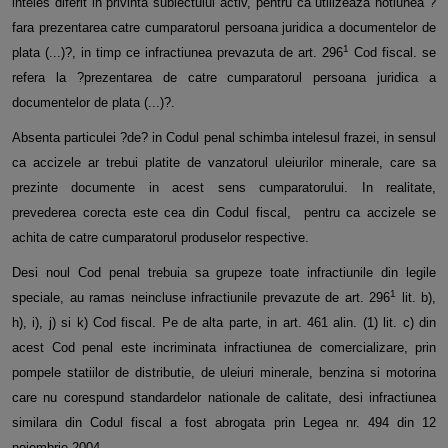
inteles diferit in privinta subiectului activ, pentru ca
utilizeaza notiunea ?
fara prezentarea catre cumparatorul persoana juridica a documentelor de
1
plata (...)?, in timp ce infractiunea
prevazuta de art. 296
Cod fiscal. se
refera la ?prezentarea de catre cumparatorul persoana juridica a
documentelor de plata (...)?.
Absenta particulei ?de? in Codul penal schimba intelesul frazei, in sensul
ca accizele ar trebui platite de vanzatorul uleiurilor minerale, care sa
prezinte documente in acest sens cumparatorului. In realitate,
prevederea corecta este cea din Codul fiscal,
pentru ca accizele se
achita de catre cumparatorul produselor respective.
Desi noul Cod penal trebuia sa grupeze toate infractiunile din legile
1
speciale, au ramas neincluse infractiunile prevazute de art.
296
lit. b),
h), i), j) si k) Cod fiscal. Pe de alta parte, in art. 461 alin. (1) lit. c) din
acest Cod penal este incriminata infractiunea de
comercializare, prin
pompele statiilor de distributie, de uleiuri minerale, benzina si motorina
care nu corespund standardelor
nationale de calitate, desi infractiunea
similara din Codul fiscal a fost abrogata prin Legea nr. 494 din 12
noiembrie 2004.