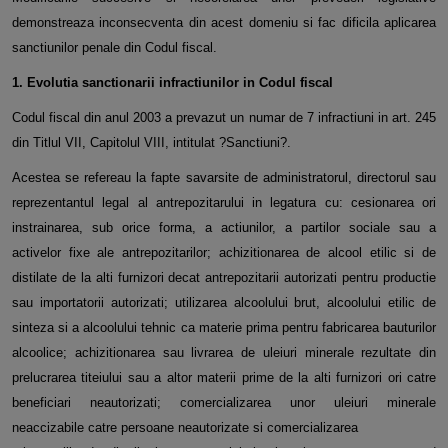
demonstreaza inconsecventa din acest domeniu si fac dificila
aplicarea
sanctiunilor penale din Codul fiscal.
1. Evolutia sanctionarii infractiunilor in Codul fiscal
Codul fiscal din anul 2003 a prevazut un numar de 7 infractiuni in art. 245
din Titlul VII, Capitolul VIII, intitulat ?Sanctiuni?.
Acestea se refereau la fapte savarsite de administratorul, directorul sau
reprezentantul legal al antrepozitarului in legatura cu:
cesionarea ori
instrainarea, sub orice forma, a actiunilor, a partilor sociale sau a
activelor fixe ale antrepozitarilor; achizitionarea
de alcool etilic si de
distilate de la alti furnizori decat antrepozitarii autorizati pentru productie
sau importatorii autorizati;
utilizarea alcoolului brut, alcoolului etilic de
sinteza si a alcoolului tehnic ca materie prima pentru fabricarea bauturilor
alcoolice;
achizitionarea sau livrarea de uleiuri minerale rezultate din
prelucrarea titeiului sau a altor materii prime de la alti furnizori ori
catre
beneficiari neautorizati; comercializarea unor uleiuri minerale
neaccizabile catre persoane neautorizate si comercializarea