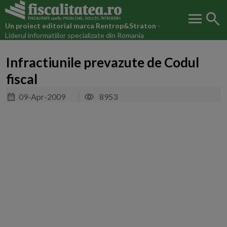
menu
search
Un proiect editorial marca
Rentrop&Straton
-
Liderul informatiilor specializate din Romania
Infractiunile prevazute de Codul
fiscal
09-Apr-2009
8953