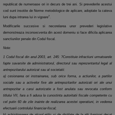
republicat de numeroase ori in decurs de trei ani. Si prevederile acestui
cod sunt insotite de Norme
metodologice de aplicare, adoptate la cateva
7
luni dupa intrarea lui in vigoare
.
Modificarile succesive si necorelarea unor prevederi legislative
demonstreaza inconsecventa din acest domeniu si face dificila
aplicarea
sanctiunilor penale din Codul fiscal.
Note:
1 Codul fiscal din anul 2003, art. 245: ?Constituie infractiuni urmatoarele
fapte savarsite de administratorul, directorul sau
reprezentantul legal al
antrepozitarului autorizat sau al societatii:
a) cesionarea ori instrainarea, sub orice forma, a actiunilor, a partilor
sociale sau a activelor fixe ale antrepozitarilor autorizati ori
ale unui
antrepozitar a carui autorizatie a fost anulata sau revocata conform
titlului VII, fara a fi adusa la cunostinta autoritatii
fiscale competente cu
cel putin 60 de zile inainte de realizarea acestei operatiuni, in vederea
efectuarii controlului
financiar-fiscal;
b) achizitionarea de alcool etilic si de distilate de la alti furnizori decat