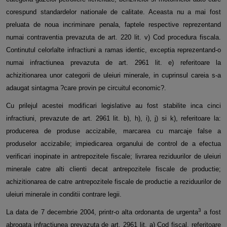
corespund standardelor nationale de calitate. Aceasta nu a mai fost
preluata de noua incriminare penala, faptele respective reprezentand
numai contraventia prevazuta de art. 220 lit. v) Cod procedura
fiscala.
Continutul celorlalte infractiuni a ramas identic, exceptia reprezentand-o
numai infractiunea prevazuta de art. 2961 lit. e)
referitoare la
achizitionarea unor categorii de uleiuri minerale, in cuprinsul careia s-a
adaugat sintagma ?care provin pe circuitul
economic?.
Cu prilejul acestei modificari legislative au fost stabilite inca cinci
infractiuni, prevazute de art. 2961 lit. b), h), i), j) si k),
referitoare la:
producerea de produse accizabile, marcarea cu marcaje false a
produselor accizabile; impiedicarea organului de
control de a efectua
verificari inopinate in antrepozitele fiscale; livrarea reziduurilor de uleiuri
minerale catre alti clienti decat
antrepozitele fiscale de productie;
achizitionarea de catre antrepozitele fiscale de productie a reziduurilor de
uleiuri minerale in
conditii contrare legii.
3
La data de 7 decembrie 2004, printr-o alta ordonanta de urgenta
a fost
abrogata infractiunea prevazuta de art. 2961 lit. a) Cod
fiscal, referitoare