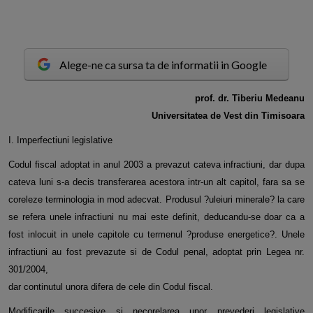
Alege-ne ca sursa ta de informatii in Google
p
rof. dr. Tiberiu Medeanu
Universitatea de Vest din Timisoara
I. Imperfectiuni legislative
Codul fiscal adoptat in anul 2003 a prevazut cateva infractiuni, dar dupa
cateva luni s-a decis transferarea acestora intr-un alt
capitol, fara sa se
coreleze terminologia in mod adecvat. Produsul ?uleiuri minerale? la care
se refera unele infractiuni nu mai este
definit, deducandu-se doar ca a
fost inlocuit in unele capitole cu termenul ?produse energetice?. Unele
infractiuni au fost
prevazute si de Codul penal, adoptat prin Legea nr.
301/2004,
dar continutul unora difera de cele din Codul fiscal.
Modificarile succesive si necorelarea unor prevederi legislative