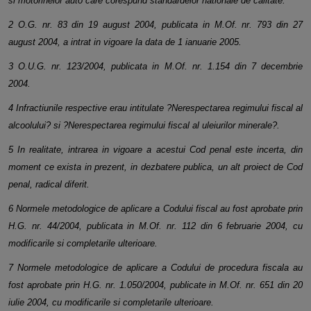
si motorinelor auto care corespund standardelor nationale de calitate.
2 O.G. nr. 83 din 19 august 2004, publicata in M.Of. nr. 793 din 27
august 2004, a intrat in vigoare la data de 1 ianuarie 2005.
3 O.U.G. nr. 123/2004, publicata in M.Of. nr. 1.154 din 7 decembrie
2004.
4 Infractiunile respective erau intitulate ?Nerespectarea regimului fiscal al
alcoolului? si ?Nerespectarea regimului fiscal al
uleiurilor minerale?.
5 In realitate, intrarea in vigoare a acestui Cod penal este incerta, din
moment ce exista in prezent, in dezbatere publica, un alt
proiect de Cod
penal, radical diferit.
6 Normele metodologice de aplicare a Codului fiscal au fost aprobate prin
H.G. nr. 44/2004, publicata in M.Of. nr. 112 din 6
februarie 2004, cu
modificarile si completarile ulterioare.
7 Normele metodologice de aplicare a Codului de procedura fiscala au
fost aprobate prin H.G. nr. 1.050/2004, publicate in M.Of. nr. 651 din 20
iulie 2004, cu modificarile si completarile ulterioare.