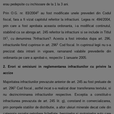
erau pedepsite cu inchisoare de la 1 la 3 ani.
2
Prin O.G. nr. 83/2004
au fost modificate unele prevederi din Codul
fiscal, fara a fi vizat capitolul referitor la infractiuni. Legea
nr. 494/2004,
prin care a fost aprobata aceasta ordonanta, i-a modificat continutul,
stabilind ca se abroga art. 245 referitor la
infractiuni si se include in Titlul
1
IX
, cu denumirea ?Infractiuni?. Acesta a fost introdus dupa art. 296,
1
infractiunile fiind cuprinse
in art. 296
Cod fiscal. In cuprinsul legii nu s-a
precizat data intrarii in vigoare, ramanand valabile prevederile din
ordonanta pe care a aprobat-o, respectiv 1 ianuarie 2005.
2. Erori si omisiuni in reglementarea infractiunilor cu privire la
accize
Majoritatea infractiunilor prevazute anterior de art. 245 au fost preluate de
1
art. 296
Cod fiscal., astfel incat s-a realizat doar
transferarea textului, si
nu dezincriminarea infractiunilor respective. Exceptia a constituit-o
infractiunea prevazuta de art. 245 lit.
g), constand in comercializarea,
prin pompele statiilor de distributie, a altor uleiuri minerale decat cele din
categoria gazelor
petroliere lichefiate, benzinelor si motorinelor auto care