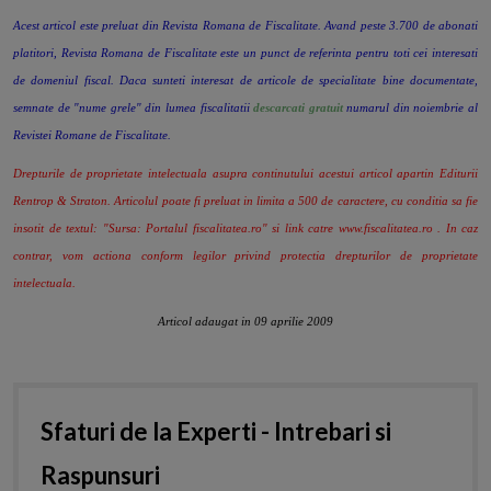
Acest articol este preluat din Revista Romana de Fiscalitate. Avand peste 3.700 de abonati
platitori, Revista Romana de Fiscalitate
este un punct de referinta pentru toti cei interesati
de domeniul fiscal. Daca sunteti interesat de articole de specialitate bine
documentate,
semnate de "nume grele" din lumea fiscalitatii
descarcati gratuit
numarul din noiembrie al
Revistei Romane de
Fiscalitate.
Drepturile de proprietate intelectuala asupra continutului acestui articol apartin Editurii
Rentrop & Straton. Articolul poate fi
preluat in limita a 500 de caractere, cu conditia sa fie
insotit de textul: "Sursa: Portalul fiscalitatea.ro" si link catre
www.fiscalitatea.ro
. In caz
contrar, vom actiona conform legilor privind protectia drepturilor de proprietate
intelectuala.
Articol adaugat in 09 aprilie 2009
Sfaturi de la Experti - Intrebari si
Raspunsuri