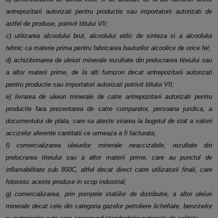
antrepozitarii autorizati pentru productie sau importatorii
autorizati de
astfel de produse, potrivit titlului VII;
c) utilizarea alcoolului brut, alcoolului etilic de sinteza si a alcoolului
tehnic ca materie prima pentru fabricarea bauturilor
alcoolice de orice fel;
d) achizitionarea de uleiuri minerale rezultate din prelucrarea titeiului sau
a altor materii prime, de la alti furnizori decat
antrepozitarii autorizati
pentru productie sau importatori autorizati potrivit titlului VII;
e) livrarea de uleiuri minerale de catre antrepozitarii autorizati pentru
productie fara prezentarea de catre cumparator, persoana
juridica, a
documentului de plata, care sa ateste virarea la bugetul de stat a valorii
accizelor aferente cantitatii ce urmeaza a fi
facturata;
f) comercializarea uleiurilor minerale neaccizabile, rezultate din
prelucrarea titeiului sau a altor materii prime, care au punctul de
inflamabilitate sub 850C, altfel decat direct catre utilizatorii finali, care
folosesc aceste produse in scop industrial;
g) comercializarea, prin pompele statiilor de distributie, a altor uleiuri
minerale decat cele din categoria gazelor petroliere
lichefiate, benzinelor