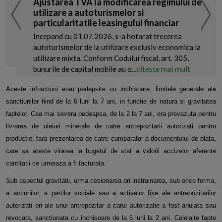
Ajustarea TVA la modificarea regimului de
utilizare a autoturismelor si
particularitatile leasingului financiar
Incepand cu 01.07.2026, s-a hotarat trecerea
autoturismelor de la utilizare exclusiv economica la
utilizare mixta. Conform Codului fiscal, art. 305,
citeste mai mult
bunurile de capital mobile au o...
Aceste infractiuni erau pedepsite cu inchisoare, limitele generale ale
sanctiunilor fiind de la 6 luni la 7 ani, in functie de natura si
gravitatea
faptelor. Cea mai severa pedeapsa, de la 2 la 7 ani, era prevazuta pentru
livrarea de uleiuri minerale de catre
antrepozitarii autorizati pentru
productie, fara prezentarea de catre cumparator a documentului de plata,
care sa ateste virarea la
bugetul de stat a valorii accizelor aferente
cantitatii ce urmeaza a fi facturata.
Sub aspectul gravitatii, urma cesionarea ori instrainarea, sub orice forma,
a actiunilor, a partilor sociale sau a activelor fixe ale
antrepozitarilor
autorizati ori ale unui antrepozitar a carui autorizatie a fost anulata sau
revocata, sanctionata cu inchisoare de la
6 luni la 2 ani. Celelalte fapte