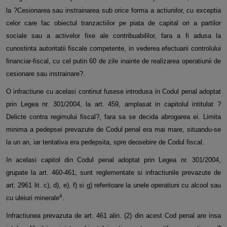
la ?Cesionarea sau instrainarea sub orice forma a actiunilor, cu exceptia
celor care fac obiectul tranzactiilor pe
piata de capital ori a partilor
sociale sau a activelor fixe ale contribuabililor, fara a fi adusa la
cunostinta autoritatii fiscale
competente, in vederea efectuarii controlului
financiar-fiscal, cu cel putin 60 de zile inainte de realizarea operatiunii de
cesionare
sau instrainare?.
O infractiune cu acelasi continut fusese introdusa in Codul penal adoptat
prin Legea nr. 301/2004, la art. 459, amplasat in capitolul
intitulat ?
Delicte contra regimului fiscal?, fara sa se decida abrogarea ei. Limita
minima a pedepsei prevazute de Codul penal era mai
mare, situandu-se
la un an, iar tentativa era pedepsita, spre deosebire de Codul fiscal.
In acelasi capitol din Codul penal adoptat prin Legea nr. 301/2004,
grupate la art. 460-461, sunt reglementate si infractiunile
prevazute de
art. 2961 lit. c), d), e), f) si g) referitoare la unele operatiuni cu alcool sau
4
cu uleiuri minerale
.
Infractiunea prevazuta de art. 461 alin. (2) din acest Cod penal are insa