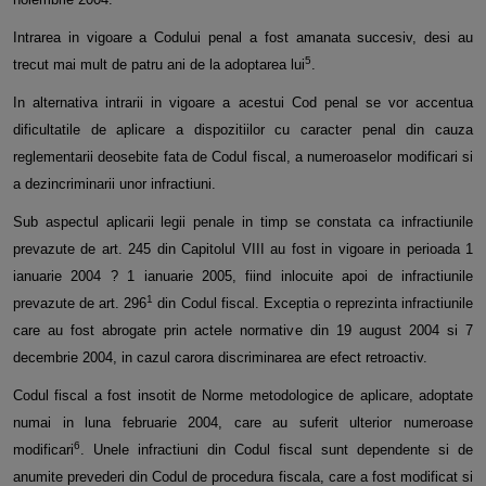
Intrarea in vigoare a Codului penal a fost amanata succesiv, desi au
5
trecut mai mult de patru ani de la adoptarea lui
.
In alternativa intrarii in vigoare a acestui Cod penal se vor accentua
dificultatile de aplicare a dispozitiilor cu caracter penal din
cauza
reglementarii deosebite fata de Codul fiscal, a numeroaselor modificari si
a dezincriminarii unor infractiuni.
Sub aspectul aplicarii legii penale in timp se constata ca infractiunile
prevazute de art. 245 din Capitolul VIII au fost in vigoare in
perioada 1
ianuarie 2004 ? 1 ianuarie 2005, fiind inlocuite apoi de infractiunile
1
prevazute de art. 296
din Codul fiscal. Exceptia o
reprezinta infractiunile
care au fost abrogate prin actele normative din 19 august 2004 si 7
decembrie 2004, in cazul carora
discriminarea are efect retroactiv.
Codul fiscal a fost insotit de Norme metodologice de aplicare, adoptate
numai in luna februarie 2004, care au suferit ulterior
numeroase
6
modificari
. Unele infractiuni din Codul fiscal sunt dependente si de
anumite prevederi din Codul de procedura fiscala,
care a fost modificat si