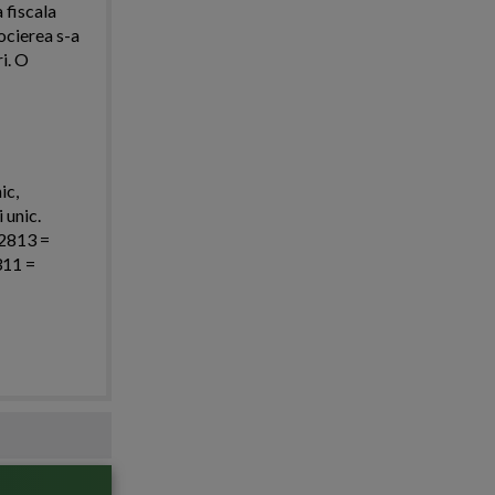
 fiscala
ocierea s-a
i. O
ic,
 unic.
 2813 =
311 =