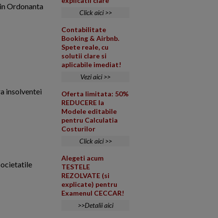
explicatii clare
) din Ordonanta
Click aici >>
Contabilitate
Booking & Airbnb.
Spete reale, cu
solutii clare si
aplicabile imediat!
Vezi aici >>
ra insolventei
Oferta limitata: 50%
REDUCERE la
Modele editabile
pentru Calculatia
Costurilor
Click aici >>
Alegeti acum
societatile
TESTELE
REZOLVATE (si
explicate) pentru
Examenul CECCAR!
>>Detalii aici