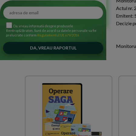
Monitorul
Actul nr. 
Emitent: 
Decizie p
Da, vreau informatii despre produsele
Rentrop&Straton. Sunt de acord ca datele personale sa fie
prelucrate conform
Regulamentul UE 679/2016
Monitorul