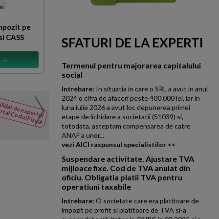
mpozit pe
si CASS
SFATURI DE LA EXPERTI
s →
Termenul pentru majorarea capitalului
social
Intrebare:
In situatia in care o SRL a avut in anul
2024 o cifra de afaceri peste 400.000 lei, iar in
Contestatie decizie ANAF
lidat de expertul
NOUTATI
luna iulie 2026 a avut loc depunerea primei
rtal Codul Fiscal
din Codul
Suntem inregistrati ca platitor
etape de lichidare a societatii (S1039) si,
Fiscal
totodata, asteptam compensarea de catre
ANAF prin care se specifica fa
ANAF a unor...
vezi AICI raspunsul specialistilor <<
Suspendare activitate. Ajustare TVA
mijloace fixe. Cod de TVA anulat din
oficiu. Obligatia platii TVA pentru
operatiuni taxabile
Intrebare:
O societate care era platitoare de
impozit pe profit si platitoare de TVA si-a