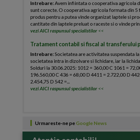
Intrebare:
Avem infiintata o cooperativa agricola de
sunt corecte. O cooperativa agricola formata din 5 f
produs pentru a putea vinde organizat laptele si pro
cantitate din laptele preluat o raceste si o vinde prin
vezi AICI raspunsul specialistilor
<<
Tratament contabil si fiscal al transferului 
Intrebare:
Societatea are activitatea suspendata la
societatea intra in dizolvare si lichidare, iar la lich
Solduri la 30.06.2025: 1012 = 360,00 C 1061 = 72,
196.560,00 C 436 = 68,00 D 4411 = 2.722,00 D 442
2.454,75 D 542 =...
vezi AICI raspunsul specialistilor
<<
Urmareste-ne pe
Google News