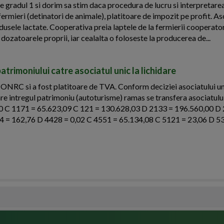
 gradul 1 si dorim sa stim daca procedura de lucru si interpretarea
ermieri (detinatori de animale), platitoare de impozit pe profit. As
dusele lactate. Cooperativa preia laptele de la fermierii cooperator
 dozatoarele proprii, iar cealalta o foloseste la producerea de...
patrimoniului catre asociatul unic la lichidare
 ONRC si a fost platitoare de TVA. Conform deciziei asociatului un
idare intregul patrimoniu (autoturisme) ramas se transfera asociatului
00 C 1171 = 65.623,09 C 121 = 130.628,03 D 2133 = 196.560,00 D
4 = 162,76 D 4428 = 0,02 C 4551 = 65.134,08 C 5121 = 23,06 D 5