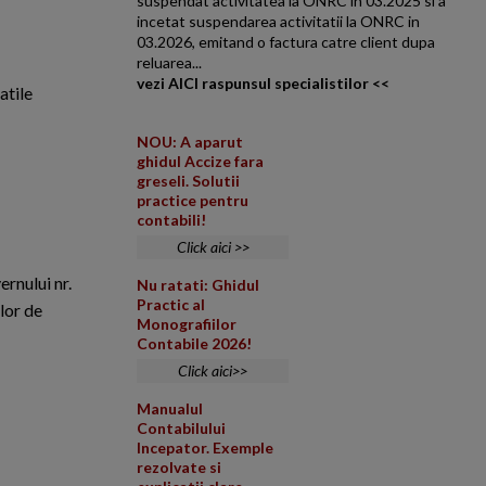
suspendat activitatea la ONRC in 03.2025 si a
incetat suspendarea activitatii la ONRC in
03.2026, emitand o factura catre client dupa
reluarea...
vezi AICI raspunsul specialistilor <<
atile
NOU: A aparut
ghidul Accize fara
greseli. Solutii
practice pentru
contabili!
Click aici >>
ernului nr.
Nu ratati: Ghidul
Practic al
lor de
Monografiilor
Contabile 2026!
Click aici>>
Manualul
Contabilului
Incepator. Exemple
rezolvate si