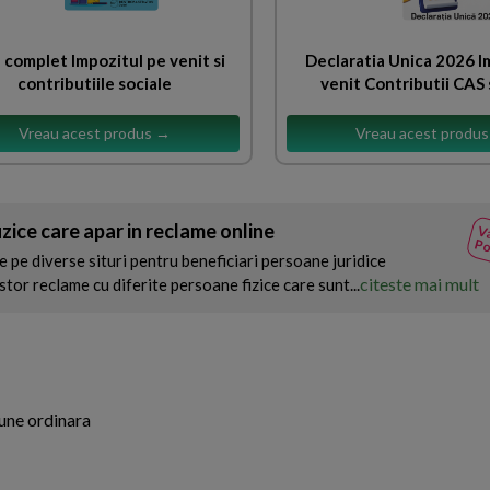
 complet Impozitul pe venit si
Declaratia Unica 2026 I
contributiile sociale
venit Contributii CAS 
Vreau acest produs →
Vreau acest produ
ice care apar in reclame online
Va
Po
 pe diverse situri pentru beneficiari persoane juridice
citeste mai mult
or reclame cu diferite persoane fizice care sunt...
une ordinara