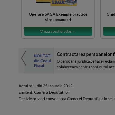
Operare SAGA Exemple practice
Ghid
si recomandari
Vreau acest produs →
Contractarea persoanelor fiz
 de expertul
NOUTATI
odul Fiscal
din Codul
O persoana juridica ce face reclame
Fiscal
colaboreaza pentru continutul acest
Actul nr. 1 din 25 Ianuarie 2012
Emitent: Camera Deputatilor
Decizie privind convocarea Camerei Deputatilor in sesi