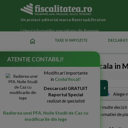
Un proiect editorial marca
Rentrop&Straton
-
Liderul informatiilor specializate din Romania
home
TAXE SI IMPOZITE
DECLARATI
ATENTIE CONTABILI!
Noutati cu incidenta fiscala in M
Modificari importante
26-Ian-2012
4168
in
Codul fiscal!
Descarcati GRATUIT
Alege-n
Raportul Special
realizat de specialisti
I
n Monitorul Oficial au fost publicate mai multe decizii
Radierea unei PFA. Noile Studii de Caz cu
Guvernului nr. 5/2001 privind procedura somatiei de plat
modificarile din lege