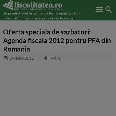
menu
search
Un proiect editorial marca
Rentrop&Straton
-
Liderul informatiilor specializate din Romania
Oferta speciala de sarbatori:
Agenda fiscala 2012 pentru PFA din
Romania
19-Dec-2011
4471