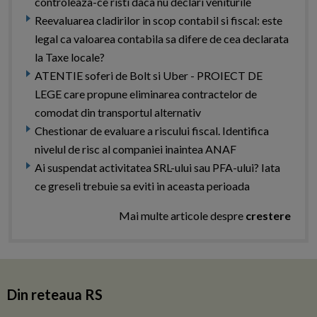
controleaza-ce risti daca nu declari veniturile
Reevaluarea cladirilor in scop contabil si fiscal: este
legal ca valoarea contabila sa difere de cea declarata
la Taxe locale?
ATENTIE soferi de Bolt si Uber - PROIECT DE
LEGE care propune eliminarea contractelor de
comodat din transportul alternativ
Chestionar de evaluare a riscului fiscal. Identifica
nivelul de risc al companiei inaintea ANAF
Ai suspendat activitatea SRL-ului sau PFA-ului? Iata
ce greseli trebuie sa eviti in aceasta perioada
Mai multe articole despre
crestere
Din reteaua RS