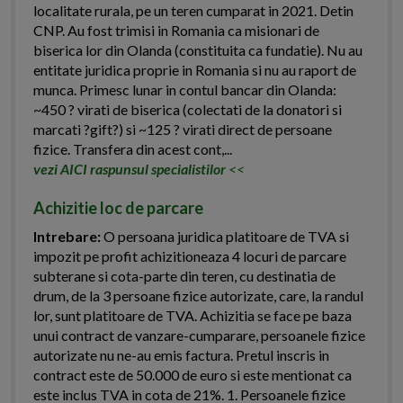
localitate rurala, pe un teren cumparat in 2021. Detin
CNP. Au fost trimisi in Romania ca misionari de
biserica lor din Olanda (constituita ca fundatie). Nu au
entitate juridica proprie in Romania si nu au raport de
munca. Primesc lunar in contul bancar din Olanda:
~450 ? virati de biserica (colectati de la donatori si
marcati ?gift?) si ~125 ? virati direct de persoane
fizice. Transfera din acest cont,...
vezi AICI raspunsul specialistilor
<<
Achizitie loc de parcare
Intrebare:
O persoana juridica platitoare de TVA si
impozit pe profit achizitioneaza 4 locuri de parcare
subterane si cota-parte din teren, cu destinatia de
drum, de la 3 persoane fizice autorizate, care, la randul
lor, sunt platitoare de TVA. Achizitia se face pe baza
unui contract de vanzare-cumparare, persoanele fizice
autorizate nu ne-au emis factura. Pretul inscris in
contract este de 50.000 de euro si este mentionat ca
este inclus TVA in cota de 21%. 1. Persoanele fizice