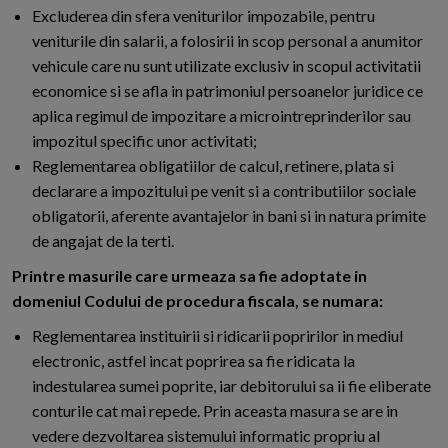
Excluderea din sfera veniturilor impozabile, pentru
veniturile din salarii, a folosirii in scop personal a anumitor
vehicule care nu sunt utilizate exclusiv in scopul activitatii
economice si se afla in patrimoniul persoanelor juridice ce
aplica regimul de impozitare a microintreprinderilor sau
impozitul specific unor activitati;
Reglementarea obligatiilor de calcul, retinere, plata si
declarare a impozitului pe venit si a contributiilor sociale
obligatorii, aferente avantajelor in bani si in natura primite
de angajat de la terti.
Printre masurile care urmeaza sa fie adoptate in
domeniul Codului de procedura fiscala, se numara:
Reglementarea instituirii si ridicarii popririlor in mediul
electronic, astfel incat poprirea sa fie ridicata la
indestularea sumei poprite, iar debitorului sa ii fie eliberate
conturile cat mai repede. Prin aceasta masura se are in
vedere dezvoltarea sistemului informatic propriu al