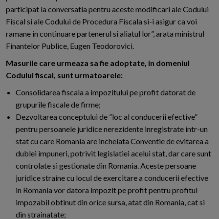
participat la conversatia pentru aceste modificari ale Codului
Fiscal si ale Codului de Procedura Fiscala si-i asigur ca voi
ramane in continuare partenerul si aliatul lor”, arata ministrul
Finantelor Publice, Eugen Teodorovici.
Masurile care urmeaza sa fie adoptate, in domeniul
Codului fiscal, sunt urmatoarele:
Consolidarea fiscala a impozitului pe profit datorat de
grupurile fiscale de firme;
Dezvoltarea conceptului de ”loc al conducerii efective”
pentru persoanele juridice nerezidente inregistrate intr-un
stat cu care Romania are incheiata Conventie de evitarea a
dublei impuneri, potrivit legislatiei acelui stat, dar care sunt
controlate si gestionate din Romania. Aceste persoane
juridice straine cu locul de exercitare a conducerii efective
in Romania vor datora impozit pe profit pentru profitul
impozabil obtinut din orice sursa, atat din Romania, cat si
din strainatate;