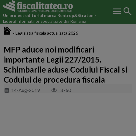
menu
search
Un proiect editorial marca
Rentrop&Straton
-
Liderul informatiilor specializate din Romania
Fiscalitatea.ro
»
Legislatia fiscala actualizata 2026
MFP aduce noi modificari
importante Legii 227/2015.
Schimbarile aduse Codului Fiscal si
Codului de procedura fiscala
14-Aug-2019
3760