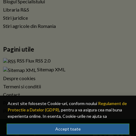
Blogul Specialistului
Libraria R&S
Stiri juridice
Stiri agricole din Romania
Pagini utile
RSS Flux RSS 2.0
Sitemap XML
Despre cookies
Termeni si conditii
Contact
Publicitate
Acest site foloseste Cookie-uri, conform noului
Regulament de
Protectie a Datelor (GDPR)
, pentru a va asigura cea mai buna
Privacy policy RO
experienta online. In esenta, Cookie-urile ne ajuta sa
imbunatatim continutul de pe site, oferindu-va dvs., cititorul, o
© 2026 Fiscalitatea.ro. Toate drepturile rezervate.
experienta online personalizata si mult mai rapida. Ele sunt
Accept toate
folosite doar de site-ul nostru si partenerii nostri de incredere.