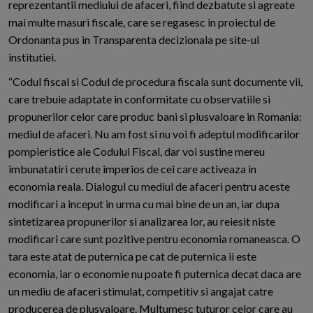
reprezentantii mediului de afaceri, fiind dezbatute si agreate
mai multe masuri fiscale, care se regasesc in proiectul de
Ordonanta pus in Transparenta decizionala pe site-ul
institutiei.
“Codul fiscal si Codul de procedura fiscala sunt documente vii,
care trebuie adaptate in conformitate cu observatiile si
propunerilor celor care produc bani si plusvaloare in Romania:
mediul de afaceri. Nu am fost si nu voi fi adeptul modificarilor
pompieristice ale Codului Fiscal, dar voi sustine mereu
imbunatatiri cerute imperios de cei care activeaza in
economia reala. Dialogul cu mediul de afaceri pentru aceste
modificari a inceput in urma cu mai bine de un an, iar dupa
sintetizarea propunerilor si analizarea lor, au reiesit niste
modificari care sunt pozitive pentru economia romaneasca. O
tara este atat de puternica pe cat de puternica ii este
economia, iar o economie nu poate fi puternica decat daca are
un mediu de afaceri stimulat, competitiv si angajat catre
producerea de plusvaloare. Multumesc tuturor celor care au