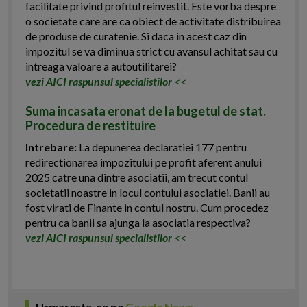
facilitate privind profitul reinvestit. Este vorba despre
o societate care are ca obiect de activitate distribuirea
de produse de curatenie. Si daca in acest caz din
impozitul se va diminua strict cu avansul achitat sau cu
intreaga valoare a autoutilitarei?
vezi AICI raspunsul specialistilor
<<
Suma incasata eronat de la bugetul de stat.
Procedura de restituire
Intrebare:
La depunerea declaratiei 177 pentru
redirectionarea impozitului pe profit aferent anului
2025 catre una dintre asociatii, am trecut contul
societatii noastre in locul contului asociatiei. Banii au
fost virati de Finante in contul nostru. Cum procedez
pentru ca banii sa ajunga la asociatia respectiva?
vezi AICI raspunsul specialistilor
<<
Urmareste-ne pe
Google News