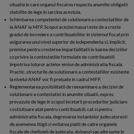
situatia in care organul fiscal nu respecta anumite obligatii
stabilite de lege in sarcina acestuia.
Schimbarea competentei de solutionare a contestatiilor de
la ANAF la MFP. Scopul acestei masuri este de a creste
gradul de incredere a contribuabililor in sistemul fiscal prin
asigurarea unui nivel superior de independenta si, implicit,
premise pentru cresterea impartialitatii in luarea deciziilor
cu privire la contestatiile formulate de contribuabili
impotriva tuturor actelor emise de administratia fiscala.
Practic, structurile de solutionare a contestatiilor existente
la nivelul ANAF vor fi preluate in cadrul MFP.
Reglementarea posibilitatii de reexaminare a deciziei de
solutionare a contestatiei in anumite situatii, expres
prevazute de lege in scopul incetarii procedurilor judiciare
costisitoare atat pentru contribuabili, cat si pentru
administratia fiscala, degrevarea instantelor judecatoresti
de asemenea litigii si evitarea platii de catre organele
fiscale de cheltuieli de judecata, dobanzi sau alte sume in