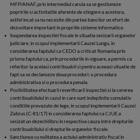
MFP/ANAF, prin intermediul caruia sa se gestioneze
popririle si activitatile aferente de stingere a acestora,
astfel incat sa nu necesite din partea bancilor un efort de
dezvoltare important in propriile sisteme informatice.
Suspendarea inspectiei fiscale in situatia sesizarii organelor
judiciare, in scopul implementarii Cauzei Lungu, in
considerarea faptului ca CEDO a criticat Romania prin
prisma faptului ca, prin procedurile in vigoare, a permis ca
referitor la acelasi contribuabil si pentru aceeasi situatie de
fapt sa se declanseze doua proceduri: o procedura
administrativa si o procedura penala.
Posibilitatea efectuarii reverificarii inspectiei si la cererea
contribuabilului in cazul in care sunt indeplinite cumulativ
conditiile prevazute de lege, in scopul implementarii Cauzei
Zabrus (C-81/17) in considerarea faptului ca CJUE a
sesizat un dezechilibru in respectiva cauza intre drepturile
contribuabilului si drepturile organelor fiscale.
Sanctiunea cu nulitatea a actului administrativ fiscal in