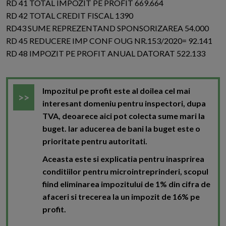
RD 41 TOTAL IMPOZIT PE PROFIT 669.664
RD 42 TOTAL CREDIT FISCAL 1390
RD43 SUME REPREZENTAND SPONSORIZAREA 54.000
RD 45 REDUCERE IMP CONF OUG NR.153/2020= 92.141
RD 48 IMPOZIT PE PROFIT ANUAL DATORAT 522.133
Impozitul pe profit este al doilea cel mai
interesant domeniu pentru inspectori, dupa
TVA, deoarece aici pot colecta sume mari la
buget. Iar aducerea de bani la buget este o
prioritate pentru autoritati.
Aceasta este si explicatia pentru inasprirea
conditiilor pentru microintreprinderi, scopul
fiind eliminarea impozitului de 1% din cifra de
afaceri si trecerea la un impozit de 16% pe
profit.