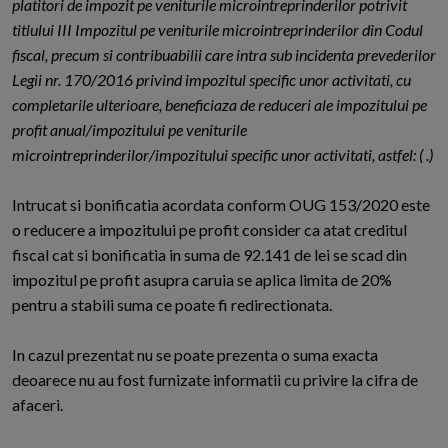
platitori de impozit pe veniturile microintreprinderilor potrivit
titlului III Impozitul pe veniturile microintreprinderilor din Codul
fiscal, precum si contribuabilii care intra sub incidenta prevederilor
Legii nr. 170/2016 privind impozitul specific unor activitati, cu
completarile ulterioare, beneficiaza de r
educeri ale impozitului pe
profit anua
l/impozitului pe veniturile
microintreprinderilor/impozitului specific unor activitati, astfel: ( .)
Intrucat si bonificatia acordata conform OUG 153/2020 este
o reducere a impozitului pe profit consider ca atat creditul
fiscal cat si bonificatia in suma de 92.141 de lei se scad din
impozitul pe profit asupra caruia se aplica limita de 20%
pentru a stabili suma ce poate fi redirectionata.
In cazul prezentat nu se poate prezenta o suma exacta
deoarece nu au fost furnizate informatii cu privire la cifra de
afaceri.