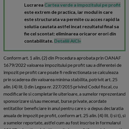
Lucrarea
Cartea verde a impozitului pe profit
este extrem de practica, iar modul in care
este structurata va permite cu acces rapid la
solutia cautata astfel incat rezultatul final sa
fie cel scontat: eliminarea oricaror erori din
contabilitate.
Detaliii AICI»
Conform art. 1 alin. (2) din Procedura aprobata prin OANAF
1679/2022 valoarea impozitului pe profit sau a diferentei de
impozit pe profit care poate fi redirectionata se calculeaza
prin scaderea din valoarea minima stabilita, potrivit art. 25
alin. (4) lit. i) din Legea nr. 227/2015 privind Codul fiscal, cu
modificarile si completarile ulterioare, a sumelor reprezentand
sponsorizare si/sau mecenat, burse private, acordate
entitatilor beneficiare in anul pentru care s-a depus declaratia
anuala de impozit pe profit, conform art. 25 alin. (4) lit. i) si t), si
a sumelor reportate, astfel cum au fost inscrise in formularul