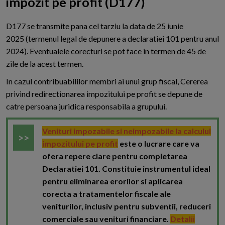
impozit pe profit (D177)
D
177 se transmite pana cel tarziu la data de 25 iunie
2025 (termenul legal de depunere a declaratiei 101 pentru anul
2024). Eventualele corecturi se pot face in termen de 45 de
zile de la acest termen.
In cazul contribuabililor membri ai unui grup fiscal, Cererea
privind redirectionarea impozitului pe profit se depune de
catre persoana juridica responsabila a grupului.
Venituri impozabile si neimpozabile la calculul
impozitului pe profit
este o lucrare care va
ofera repere clare pentru completarea
Declaratiei 101. Constituie instrumentul ideal
pentru eliminarea erorilor si aplicarea
corecta a tratamentelor fiscale ale
veniturilor, inclusiv pentru subventii, reduceri
comerciale sau venituri financiare.
Detalii