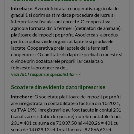
Intrebare:
Avem infiintata o cooperativa agricola de
gradul 1 si dorim sa stim daca procedura de lucru si
interpretarea fiscala sunt corecte. O cooperativa
agricola formata din 5 fermieri (detinatori de animale),
platitoare de impozit pe profit. Asocierea s-a produs
pentru a putea vinde organizat laptele si produsele
lactate. Cooperativa preia laptele de la fermierii
cooperatori. O cantitate din laptele preluat o raceste si
o vinde prin dozatoarele proprii, iar cealalta o
foloseste la producerea de...
vezi AICI raspunsul specialistilor
<<
Scoatere din evidenta datorii prescrise
Intrebare:
O societate platitoare de impozit pe profit
are inregistrata in contabilitate o factura din 10.2021,
cu TVA 19%. Inregistrarile au fost facute in contul 231
(canalizare si statie de epurare), notele contabile fiind:
231 = 401 cu suma de 73.837,50 lei 4428.26 = 401 cu
suma de 14.029,13 lei Total factura: 87.866,63 lei.