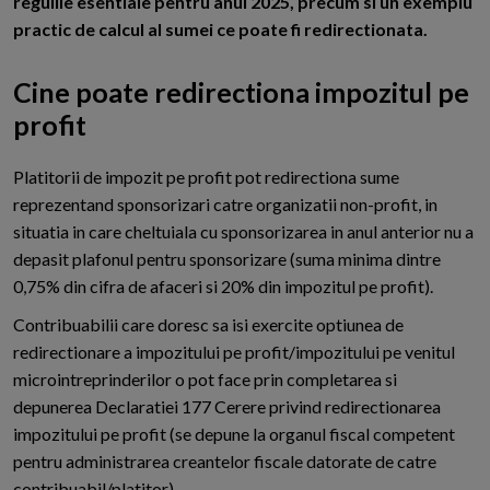
regulile esentiale pentru anul 2025, precum si un exemplu
practic de calcul al sumei ce poate fi redirectionata.
Cine poate redirectiona impozitul pe
profit
P
latitorii de impozit pe profit pot redirectiona sume
reprezentand sponsorizari catre organizatii non-profit, in
situatia in care cheltuiala cu sponsorizarea in anul anterior nu a
depasit plafonul pentru sponsorizare (suma minima dintre
0,75% din cifra de afaceri si 20% din impozitul pe profit).
Contribuabilii care doresc sa isi exercite optiunea de
redirectionare a impozitului pe profit/impozitului pe venitul
microintreprinderilor o pot face prin completarea si
depunerea Declaratiei 177 Cerere privind redirectionarea
impozitului pe profit (se depune la organul fiscal competent
pentru administrarea creantelor fiscale datorate de catre
contribuabil/platitor).