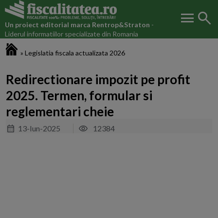
menu
search
Un proiect editorial marca
Rentrop&Straton
-
Liderul informatiilor specializate din Romania
Fiscalitatea.ro
»
Legislatia fiscala actualizata 2026
Redirectionare impozit pe profit
2025. Termen, formular si
reglementari cheie
13-Iun-2025
12384