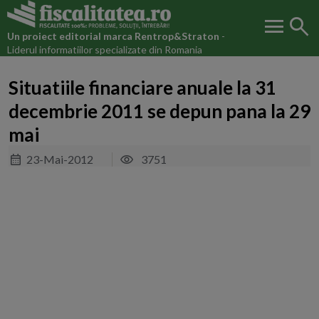
menu
search
Un proiect editorial marca
Rentrop&Straton
-
Liderul informatiilor specializate din Romania
Situatiile financiare anuale la 31
decembrie 2011 se depun pana la 29
mai
23-Mai-2012
3751