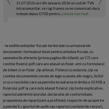
21.07.2026 are din ianuarie 2026 un cod de TVA
intracomunitar, va rog frumos sa ne comunicati daca
citeste mai mult
trebuie depus D700 pentru...
- la sediile unitatilor fiscale teritoriale cu urmatoarele
documente: formularul listat pentru unitatea fiscala, cu
semnaturile aferente (prima pagina din bilant); un CD care
contine fisierul .pdf care are atasat un fisier .xml cu formularul
de bilant si un fisier .zip arhivat. Fisierul cu extensia .zip va
contine documentele cerute de lege scanate alb-negru, lizibil
si cu o rezolutie care sa permita incadrarea in limita a 10 MB a
fisierului .pdf la care este atasat fisierul .zip (note explicative,
raportul administratorului, declaratia de conformitate,
propunerea de repartizare a profitului, respectiv de acoperire
a pierderii, raportul de audit sau raportul comisiei de cenzori,