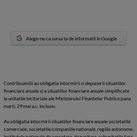
Alege-ne ca sursa ta de informatii in Google
C
ontribuabilii au obligatia intocmirii si depunerii situatiilor
financiare anuale si a situatiilor financiare anuale simplificate
la unitatile teritoriale ale Ministerului Finantelor Publice pana
marti, 29 mai a.c. inclusiv.
Au obligatia intocmirii situatiilor financiare anuale societatile
comerciale, societatile/companiile nationale, regiile autonome,
institutele nationale de cercetare-dezvoltare, subunitatile fara