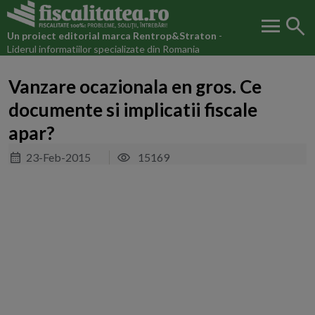
menu
search
Un proiect editorial marca
Rentrop&Straton
-
Liderul informatiilor specializate din Romania
Vanzare ocazionala en gros. Ce
documente si implicatii fiscale
apar?
23-Feb-2015
15169