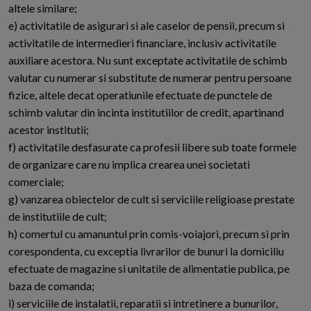
altele similare;
e) activitatile de asigurari si ale caselor de pensii, precum si
activitatile de intermedieri financiare, inclusiv activitatile
auxiliare acestora. Nu sunt exceptate activitatile de schimb
valutar cu numerar si substitute de numerar pentru persoane
fizice, altele decat operatiunile efectuate de punctele de
schimb valutar din incinta institutiilor de credit, apartinand
acestor institutii;
f) activitatile desfasurate ca profesii libere sub toate formele
de organizare care nu implica crearea unei societati
comerciale;
g) vanzarea obiectelor de cult si serviciile religioase prestate
de institutiile de cult;
h) comertul cu amanuntul prin comis-voiajori, precum si prin
corespondenta, cu exceptia livrarilor de bunuri la domiciliu
efectuate de magazine si unitatile de alimentatie publica, pe
baza de comanda;
i) serviciile de instalatii, reparatii si intretinere a bunurilor,