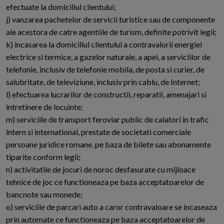
efectuate la domiciliul clientului;
j) vanzarea pachetelor de servicii turistice sau de componente
ale acestora de catre agentiile de turism, definite potrivit legii;
k) incasarea la domiciliul clientului a contravalorii energiei
electrice si termice, a gazelor naturale, a apei, a serviciilor de
telefonie, inclusiv de telefonie mobila, de posta si curier, de
salubritate, de televiziune, inclusiv prin cablu, de Internet;
l) efectuarea lucrarilor de constructii, reparatii, amenajari si
intretinere de locuinte;
m) serviciile de transport feroviar public de calatori in trafic
intern si international, prestate de societati comerciale
persoane juridice romane, pe baza de bilete sau abonamente
tiparite conform legii;
n) activitatile de jocuri de noroc desfasurate cu mijloace
tehnice de joc ce functioneaza pe baza acceptatoarelor de
bancnote sau monede;
o) serviciile de parcari auto a caror contravaloare se incaseaza
prin automate ce functioneaza pe baza acceptatoarelor de