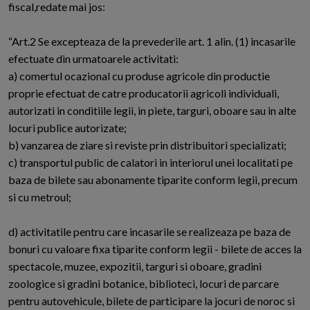
fiscal,redate mai jos:
“Art.2 Se excepteaza de la prevederile art. 1 alin. (1) incasarile
efectuate din urmatoarele activitati:
a) comertul ocazional cu produse agricole din productie
proprie efectuat de catre producatorii agricoli individuali,
autorizati in conditiile legii, in piete, targuri, oboare sau in alte
locuri publice autorizate;
b) vanzarea de ziare si reviste prin distribuitori specializati;
c) transportul public de calatori in interiorul unei localitati pe
baza de bilete sau abonamente tiparite conform legii, precum
si cu metroul;
d) activitatile pentru care incasarile se realizeaza pe baza de
bonuri cu valoare fixa tiparite conform legii - bilete de acces la
spectacole, muzee, expozitii, targuri si oboare, gradini
zoologice si gradini botanice, biblioteci, locuri de parcare
pentru autovehicule, bilete de participare la jocuri de noroc si