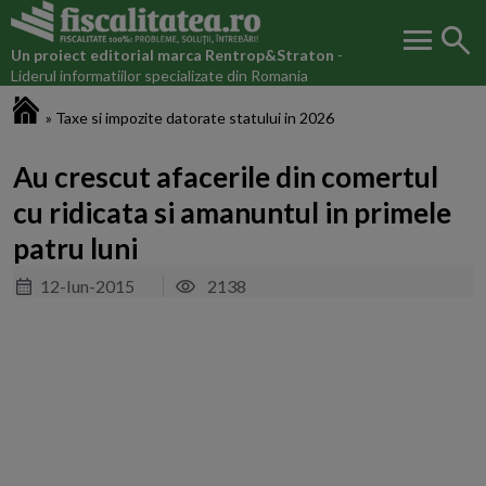
menu
search
Un proiect editorial marca
Rentrop&Straton
-
Liderul informatiilor specializate din Romania
Fiscalitatea.ro
»
Taxe si impozite datorate statului in 2026
Au crescut afacerile din comertul
cu ridicata si amanuntul in primele
patru luni
12-Iun-2015
2138