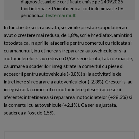
diagnostic, ambele certificate emise pe 24092025
fiind internare. Primul medical cod indemnizatie 06
citeste mai mult
perioada...
In functie de seria ajustata, serviciile prestate populatiei au
avut o crestere mai redusa, de 1,8%, scrie Mediafax, amintind
totodata ca, in aprilie, afacerile pentru comertul cu ridicata si
cu amanuntul, intretinerea si repararea autovehiculelor si a
motocicletelor s-au redus cu 0,5%, serie bruta, fata de martie,
ca urmare a scaderilor inregistrate la comertul cu piese si
accesorii pentru autovehicule (-3,8%) si la activitatile de
intretinere si reparare a autovehiculelor (-2,3%). Cresteri s-au
inregistrat la comertul cu motociclete, piese si accesorii
aferente; intretinerea si repararea motocicletelor (+28,3%) si
la comertul cu autovehicule (+2,1%). Ca serie ajustata,
scaderea a fost de 1,5%.