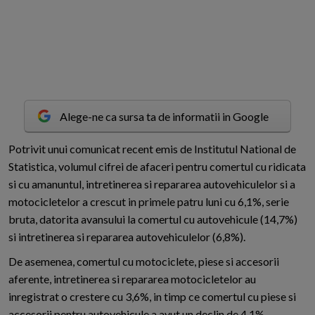
Alege-ne ca sursa ta de informatii in Google
P
otrivit unui comunicat recent emis de Institutul National de
Statistica, volumul cifrei de afaceri pentru comertul cu ridicata
si cu amanuntul, intretinerea si repararea autovehiculelor si a
motocicletelor a crescut in primele patru luni cu 6,1%, serie
bruta, datorita avansului la comertul cu autovehicule (14,7%)
si intretinerea si repararea autovehiculelor (6,8%).
De asemenea, comertul cu motociclete, piese si accesorii
aferente, intretinerea si repararea motocicletelor au
inregistrat o crestere cu 3,6%, in timp ce comertul cu piese si
accesorii pentru autovehicule a avut un declin de 4,1%,