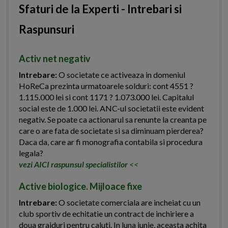
Sfaturi de la Experti - Intrebari si
Raspunsuri
Activ net negativ
Intrebare:
O societate ce activeaza in domeniul
HoReCa prezinta urmatoarele solduri: cont 4551 ?
1.115.000 lei si cont 1171 ? 1.073.000 lei. Capitalul
social este de 1.000 lei. ANC-ul societatii este evident
negativ. Se poate ca actionarul sa renunte la creanta pe
care o are fata de societate si sa diminuam pierderea?
Daca da, care ar fi monografia contabila si procedura
legala?
vezi AICI raspunsul specialistilor
<<
Active biologice. Mijloace fixe
Intrebare:
O societate comerciala are incheiat cu un
club sportiv de echitatie un contract de inchiriere a
doua grajduri pentru caluti. In luna iunie, aceasta achita