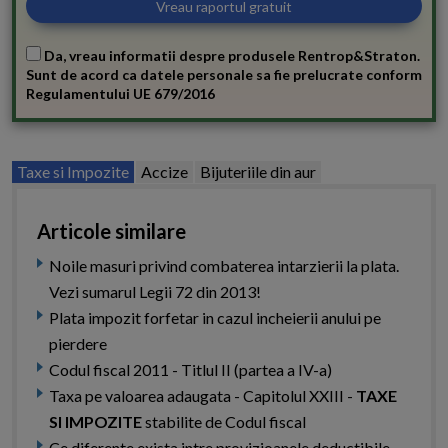
Da, vreau informatii despre produsele Rentrop&Straton.
Sunt de acord ca datele personale sa fie prelucrate conform
Regulamentului UE 679/2016
Taxe si Impozite
Accize
Bijuteriile din aur
Articole similare
Noile masuri privind combaterea intarzierii la plata.
Vezi sumarul Legii 72 din 2013!
Plata impozit forfetar in cazul incheierii anului pe
pierdere
Codul fiscal 2011 - Titlul II (partea a IV-a)
Taxa pe valoarea adaugata - Capitolul XXIII -
TAXE
SI IMPOZITE
stabilite de Codul fiscal
Ce diferente exista intre provizioanele deductibile