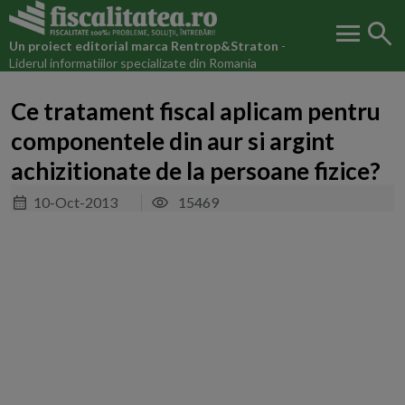
menu
search
Un proiect editorial marca
Rentrop&Straton
-
Liderul informatiilor specializate din Romania
Ce tratament fiscal aplicam pentru
componentele din aur si argint
achizitionate de la persoane fizice?
10-Oct-2013
15469