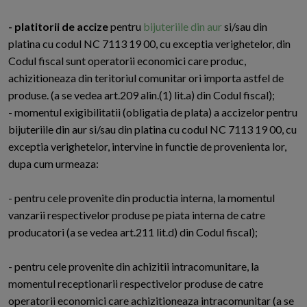
- platitorii de accize
pentru
bijuteriile din aur
si/sau din
platina cu codul NC 7113 19 00, cu exceptia verighetelor, din
Codul fiscal sunt operatorii economici care produc,
achizitioneaza din teritoriul comunitar ori importa astfel de
produse. (a se vedea art.209 alin.(1) lit.a) din Codul fiscal);
- momentul exigibilitatii (obligatia de plata) a accizelor pentru
bijuteriile din aur si/sau din platina cu codul NC 7113 19 00, cu
exceptia verighetelor, intervine in functie de provenienta lor,
dupa cum urmeaza:
- pentru cele provenite din productia interna, la momentul
vanzarii respectivelor produse pe piata interna de catre
producatori (a se vedea art.211 lit.d) din Codul fiscal);
- pentru cele provenite din achizitii intracomunitare, la
momentul receptionarii respectivelor produse de catre
operatorii economici care achizitioneaza intracomunitar (a se