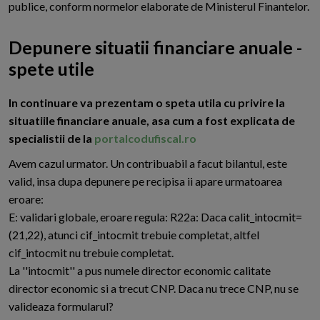
publice, conform normelor elaborate de Ministerul Finantelor.
Depunere situatii financiare anuale -
spete utile
I
n continuare va prezentam o speta utila cu privire la
situatiile financiare anuale, asa cum a fost explicata de
specialistii de la
portalcodufiscal.ro
Avem cazul urmator. Un contribuabil a facut bilantul, este
valid, insa dupa depunere pe recipisa ii apare urmatoarea
eroare:
E: validari globale, eroare regula: R22a: Daca calit_intocmit=
(21,22), atunci cif_intocmit trebuie completat, altfel
cif_intocmit nu trebuie completat.
La ''intocmit'' a pus numele director economic calitate
director economic si a trecut CNP. Daca nu trece CNP, nu se
valideaza formularul?