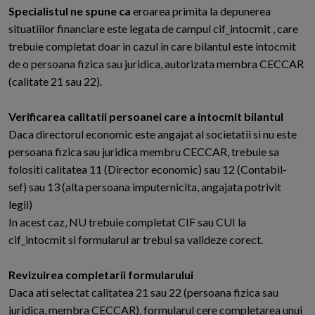
Specialistul ne spune ca
eroarea primita la depunerea
situatiilor financiare este legata de campul cif_intocmit , care
trebuie completat doar in cazul in care bilantul este intocmit
de o persoana fizica sau juridica, autorizata membra CECCAR
(calitate 21 sau 22).
Verificarea calitatii persoanei care a intocmit bilantul
Daca directorul economic este angajat al societatii si nu este
persoana fizica sau juridica membru CECCAR, trebuie sa
folositi calitatea 11 (Director economic) sau 12 (Contabil-
sef) sau 13 (alta persoana imputernicita, angajata potrivit
legii)
In acest caz, NU trebuie completat CIF sau CUI la
cif_intocmit si formularul ar trebui sa valideze corect.
Revizuirea completarii formularului
Daca ati selectat calitatea 21 sau 22 (persoana fizica sau
juridica, membra CECCAR), formularul cere completarea unui