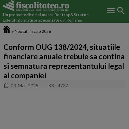
menu
search
Un proiect editorial marca
Rentrop&Straton
-
Liderul informatiilor specializate din Romania
Fiscalitatea.ro
»
Noutati fiscale 2026
Conform OUG 138/2024, situatiile
financiare anuale trebuie sa contina
si semnatura reprezentantului legal
al companiei
03-Mar-2025
4737