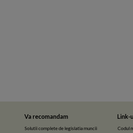
Va recomandam
Link-u
Solutii complete de legislatia muncii
Codul m