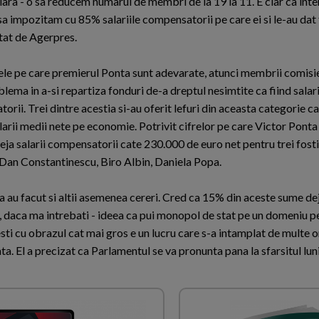
ra - o sa reducem numarul de membri de la 19 la 11. E clar ca inte
sa impozitam cu 85% salariile compensatorii pe care ei si le-au dat t
itat de Agerpres.
ele pe care premierul Ponta sunt adevarate, atunci membrii comisie
blema in a-si repartiza fonduri de-a dreptul nesimtite ca fiind salari
orii. Trei dintre acestia si-au oferit lefuri din aceasta categorie 
arii medii nete pe economie. Potrivit cifrelor pe care Victor Ponta 
eja salarii compensatorii cate 230.000 de euro net pentru trei fost
Dan Constantinescu, Biro Albin, Daniela Popa.
ca au facut si altii asemenea cereri. Cred ca 15% din aceste sume de
, daca ma intrebati - ideea ca pui monopol de stat pe un domeniu pe
ti cu obrazul cat mai gros e un lucru care s-a intamplat de multe o
a. El a precizat ca Parlamentul se va pronunta pana la sfarsitul lunii