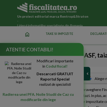
Un proiect editorial marca
Rentrop&Straton
-
Liderul informatiilor specializate din Romania
home
TAXE SI IMPOZITE
DECLARATI
ATENTIE CONTABILI!
Numarul membrilor din ASF, taia
Modificari importante
04-Iun-2013
2691
in
Codul fiscal!
Descarcati GRATUIT
Alege-n
Raportul Special
realizat de specialisti
N
umarul membrilor in Autoritatea de Supraveghere Finan
Radierea unei PFA. Noile Studii de Caz cu
Urgenta pe care Guvernul a adoptat-o astazi. In plus, a
modificarile din lege
care s-a constituit ASF si le-au votat sa fie impozitat