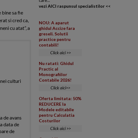
care...
vezi AICI raspunsul specialistilor <<
 bine sa fie
rat si cred ca,
NOU: A aparut
meni cu atat”, a
ghidul Accize fara
greseli. Solutii
practice pentru
contabili!
Click aici >>
Nu ratati: Ghidul
Practic al
Monografiilor
Contabile 2026!
nei culturi
Click aici>>
Oferta limitata: 50%
REDUCERE la
Modele editabile
pentru Calculatia
ra de avans
Costurilor
La data de
Click aici >>
loare de