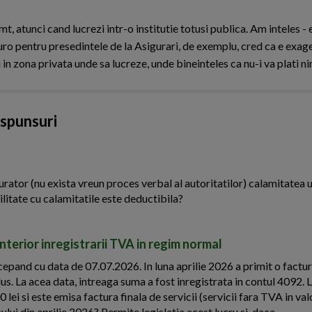
, atunci cand lucrezi intr-o institutie totusi publica. Am inteles - e
euro pentru presedintele de la Asigurari, de exemplu, cred ca e exage
in zona privata unde sa lucreze, unde bineinteles ca nu-i va plati ni
aspunsuri
urator (nu exista vreun proces verbal al autoritatilor) calamitatea u
ilitate cu calamitatile este deductibila?
terior inregistrarii TVA in regim normal
epand cu data de 07.07.2026. In luna aprilie 2026 a primit o factu
lus. La acea data, intreaga suma a fost inregistrata in contul 4092. 
lei si este emisa factura finala de servicii (servicii fara TVA in va
ui din aprilie 2026? Permite legislatia acest lucru si, daca...