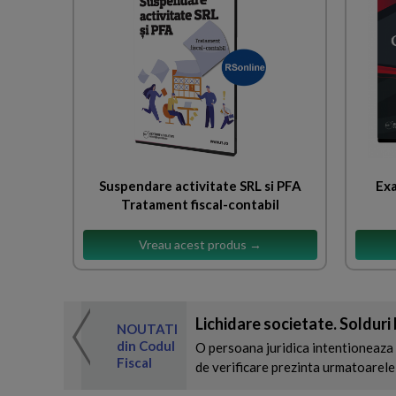
Suspendare activitate SRL si PFA
Exa
Tratament fiscal-contabil
Vreau acest produs →
 de expertul
Lichidare societate. Solduri
odul Fiscal
NOUTATI
din Codul
O persoana juridica intentioneaza 
Fiscal
de verificare prezinta urmatoarele 