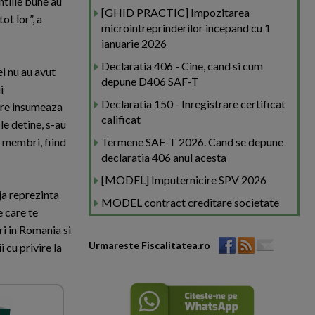
ntiile bune au
[GHID PRACTIC] Impozitarea
ot lor”, a
microintreprinderilor incepand cu 1
ianuarie 2026
Declaratia 406 - Cine, cand si cum
i nu au avut
depune D406 SAF-T
i
Declaratia 150 - Inregistrare certificat
care insumeaza
calificat
le detine, s-au
i membri, fiind
Termene SAF-T 2026. Cand se depune
declaratia 406 anul acesta
[MODEL] Imputernicire SPV 2026
ja reprezinta
MODEL contract creditare societate
 care te
ri in Romania si
Urmareste Fiscalitatea.ro
 cu privire la