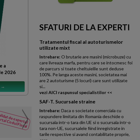
SFATURI DE LA EXPERTI
Tratamentul fiscal al autoturismelor
utilizate mixt
Intrebare:
O brutarie are masini (microbuze) cu
care livreaza marfa, pentru care se intocmesc foi
e a
de parcurs si toate cheltuielile sunt deduse
le 2026
100%. Pe langa aceste masini, societatea mai
are 2 autoturisme (5 locuri) care sunt utilizate
s →
si...
vezi AICI raspunsul specialistilor <<
SAF-T. Sucursale straine
Intrebare:
Daca o societate comerciala cu
S1039 etapa 2 radiere
lidat de expertul
NOUTATI
raspundere limitata din Romania deschide o
rtal Codul Fiscal
din Codul
sucursala intr-o tara din UE si o sucursala intr-o
Data inregistrarii hotararii A
Fiscal
tara non-UE, sucursalele fiind inregistrate in
influenteaza aceste termene? A
tarile respective si avand contabilitate proprie,