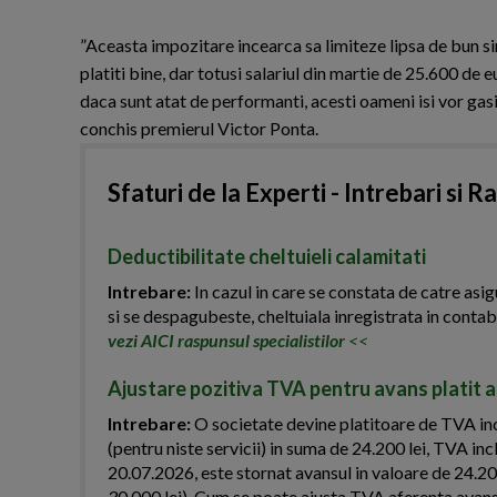
”Aceasta impozitare incearca sa limiteze lipsa de bun simt
platiti bine, dar totusi salariul din martie de 25.600 de 
daca sunt atat de performanti, acesti oameni isi vor gasi 
conchis premierul Victor Ponta.
Sfaturi de la Experti - Intrebari si R
Deductibilitate cheltuieli calamitati
Intrebare:
In cazul in care se constata de catre asig
si se despagubeste, cheltuiala inregistrata in contab
vezi AICI raspunsul specialistilor
<<
Ajustare pozitiva TVA pentru avans platit an
Intrebare:
O societate devine platitoare de TVA inc
(pentru niste servicii) in suma de 24.200 lei, TVA inc
20.07.2026, este stornat avansul in valoare de 24.200 
30.000 lei). Cum se poate ajusta TVA aferenta avansul