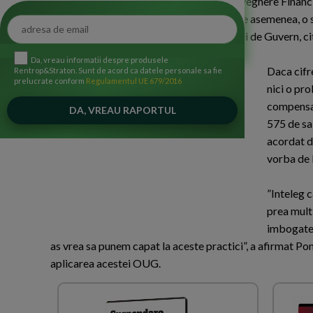
necesare legate de Autoritatea de Supraveghere Financia
fost intelese gresit de cei numiti acolo. De asemenea, o 
afirmat Victor Ponta, la inceputul sedintei de Guvern, c
Da, vreau informatii despre produsele
Daca cifr
Rentrop&Straton. Sunt de acord ca datele personale sa fie
prelucrate conform
Regulamentul UE 679/2016
nici o pro
compensat
575 de sal
acordat d
vorba de 
”Inteleg 
prea mult
imbogates
as vrea sa punem capat la aceste practici”, a afirmat Pont
aplicarea acestei OUG.