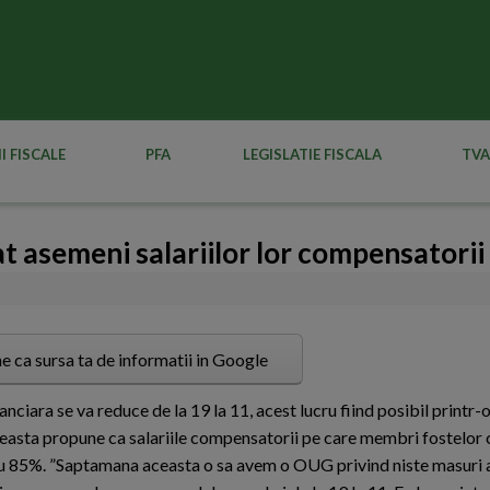
I FISCALE
PFA
LEGISLATIE FISCALA
TVA
t asemeni salariilor lor compensatorii
e ca sursa ta de informatii in Google
ciara se va reduce de la 19 la 11, acest lucru fiind posibil printr
ceasta propune ca salariile compensatorii pe care membri fostelor 
e cu 85%. ”Saptamana aceasta o sa avem o OUG privind niste masuri