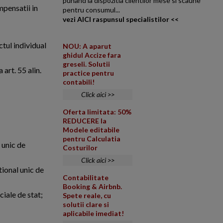
punand la dispozitia clientilor mese si scaune
mpensatii in
pentru consumul...
vezi AICI raspunsul specialistilor <<
ctul individual
NOU: A aparut
ghidul Accize fara
greseli. Solutii
art. 55 alin.
practice pentru
contabili!
Click aici >>
Oferta limitata: 50%
REDUCERE la
Modele editabile
pentru Calculatia
 unic de
Costurilor
Click aici >>
tional unic de
Contabilitate
Booking & Airbnb.
iale de stat;
Spete reale, cu
solutii clare si
aplicabile imediat!