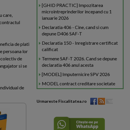
[GHID PRACTIC] Impozitarea
microintreprinderilor incepand cu 1
u care,
ianuarie 2026
 contractul
Declaratia 406 - Cine, cand si cum
depune D406 SAF-T
Declaratia 150 - Inregistrare certificat
neficia de plati
calificat
de persoana lor
 colectiv de
Termene SAF-T 2026. Cand se depune
declaratia 406 anul acesta
angajator si se
[MODEL] Imputernicire SPV 2026
MODEL contract creditare societate
individual de
Urmareste Fiscalitatea.ro