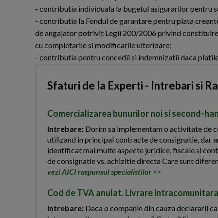
- contributia individuala la bugetul asigurarilor pentru 
- contributia la Fondul de garantare pentru plata creante
de angajator potrivit Legii 200/2006 privind constituire
cu completarile si modificarile ulterioare;
- contributia pentru concedii si indemnizatii daca plat
Sfaturi de la Experti - Intrebari si R
Comercializarea bunurilor noi si second-han
Intrebare:
Dorim sa implementam o activitate de com
utilizand in principal contracte de consignatie, dar a
identificat mai multe aspecte juridice, fiscale si c
de consignatie vs. achizitie directa Care sunt diferent
vezi AICI raspunsul specialistilor
<<
Cod de TVA anulat. Livrare intracomunitara
Intrebare:
Daca o companie din cauza declararii ca in