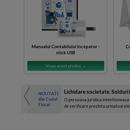
Manualul Contabilului Incepator -
Ca
stick USB
Vreau acest produs →
Lichidare societate. Solduri
 de expertul
NOUTATI
odul Fiscal
din Codul
O persoana juridica intentioneaza 
Fiscal
de verificare prezinta urmatoarele 