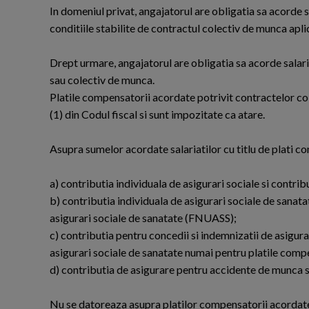
In domeniul privat, angajatorul are obligatia sa acorde 
conditiile stabilite de contractul colectiv de munca apli
Drept urmare, angajatorul are obligatia sa acorde salarii
sau colectiv de munca.
Platile compensatorii acordate potrivit contractelor cole
(1) din Codul fiscal si sunt impozitate ca atare.
Asupra sumelor acordate salariatilor cu titlu de plati c
a) contributia individuala de asigurari sociale si contrib
b) contributia individuala de asigurari sociale de sanata
asigurari sociale de sanatate (FNUASS);
c) contributia pentru concedii si indemnizatii de asigur
asigurari sociale de sanatate numai pentru platile comp
d) contributia de asigurare pentru accidente de munca si
Nu se datoreaza asupra platilor compensatorii acordate