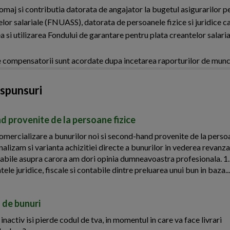
somaj si contributia datorata de angajator la bugetul asigurarilor p
lor salariale (FNUASS), datorata de persoanele fizice si juridice ca
a si utilizarea Fondului de garantare pentru plata creantelor salar
ile compensatorii sunt acordate dupa incetarea raporturilor de munc
aspunsuri
d provenite de la persoane fizice
ercializare a bunurilor noi si second-hand provenite de la persoa
nalizam si varianta achizitiei directe a bunurilor in vederea revanza
ontabile asupra carora am dori opinia dumneavoastra profesionala. 1
ele juridice, fiscale si contabile dintre preluarea unui bun in baza...
 de bunuri
activ isi pierde codul de tva, in momentul in care va face livrari