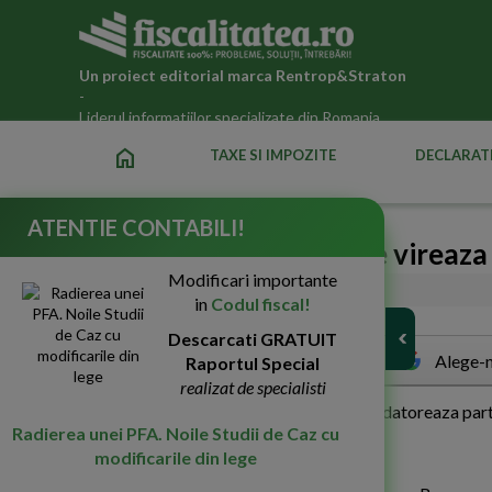
Un proiect editorial marca
Rentrop&Straton
-
Liderul informatiilor specializate din Romania
home
TAXE SI IMPOZITE
DECLARATI
ATENTIE CONTABILI!
Ce contributii sociale se vireaza
Modificari importante
06-Iul-2012
5283
in
Codul fiscal!
Descarcati GRATUIT
Alege-n
Raportul Special
realizat de specialisti
V
om vedea mai jos ce contributii sociale datoreaza partil
Radierea unei PFA. Noile Studii de Caz cu
compensatorii.
modificarile din lege