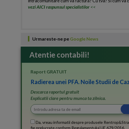
intracomunitare cum va factura? Cu tva? Si cum va 
vezi AICI raspunsul specialistilor
<<
Urmareste-ne pe
Google News
Atentie contabili!
Raport GRATUIT
Radierea unei PFA. Noile Studii de Caz
Descarca raportul gratuit
Explicatii clare pentru munca ta zilnica.
Da, vreau informatii despre produsele Rentrop&Stra
fie prelucrate conform
Regulamentului UE 679/2016