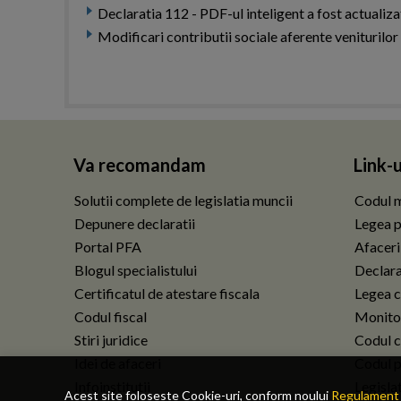
Declaratia 112 - PDF-ul inteligent a fost actualiza
Modificari contributii sociale aferente veniturilor
Va recomandam
Link-u
Solutii complete de legislatia muncii
Codul m
Depunere declaratii
Legea p
Portal PFA
Afaceri
Blogul specialistului
Declarat
Certificatul de atestare fiscala
Legea c
Codul fiscal
Monitor
Stiri juridice
Codul ci
Idei de afaceri
Codul p
Infoinstitutii
Legisla
Acest site foloseste Cookie-uri, conform noului
Regulament 