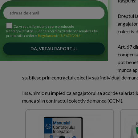
Raspuns:
Dreptul l
angajatoru
Da, vreau informatii despre produsele
colectiv 
Rentrop&Straton. Sunt de acord ca datele personale sa fie
prelucrate conform
Regulamentul UE 679/2016
Art. 67 di
compensat
pot benef
munca apli
stabilesc prin contractul colectiv sau individual de mun
Insa, nimic nu impiedica angajatorul sa acorde salariatil
munca si in contractul colectiv de munca (CCM).