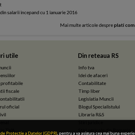
t
 din salarii incepand cu 1 ianuarie 2016
Mai multe articole despre
plati com
ri utile
Din reteaua RS
uncii
Info tva
ensiilor
Idei de afaceri
 profitabile
Contabilitate
ii fiscale
Timp liber
ontabilitatii
Legislatia Muncii
ul oficial
Blogul Specialistului
vil
Libraria R&S
enal
Stiri juridice
tie TVA
Stiri agricole din Romania
de Protectie a Datelor (GDPR)
, pentru a va asigura cea mai buna experi