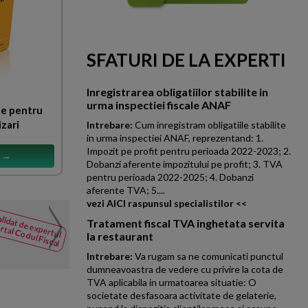
SFATURI DE LA EXPERTI
Inregistrarea obligatiilor stabilite in
urma inspectiei fiscale ANAF
te pentru
izari
Intrebare:
Cum inregistram obligatiile stabilite
in urma inspectiei ANAF, reprezentand: 1.
Impozit pe profit pentru perioada 2022-2023; 2.
s →
Dobanzi aferente impozitului pe profit; 3. TVA
pentru perioada 2022-2025; 4. Dobanzi
aferente TVA; 5....
vezi AICI raspunsul specialistilor <<
Cesiune parti sociale. A
lidat de expertul
NOUTATI
Tratament fiscal TVA inghetata servita
rtal Codul Fiscal
din Codul
la restaurant
Firma in Suedia cu actionar su
Fiscal
faca urmatoarele miscari econom
Intrebare:
Va rugam sa ne comunicati punctul
dumneavoastra de vedere cu privire la cota de
TVA aplicabila in urmatoarea situatie: O
societate desfasoara activitate de gelaterie,