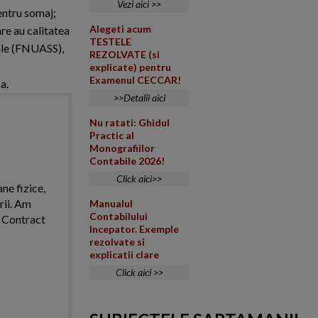
Vezi aici >>
entru somaj;
Alegeti acum
re au calitatea
TESTELE
iale (FNUASS),
REZOLVATE (si
explicate) pentru
Examenul CECCAR!
a.
>>Detalii aici
Nu ratati: Ghidul
Practic al
Monografiilor
Contabile 2026!
Click aici>>
ne fizice,
rii. Am
Manualul
Contabilului
. Contract
Incepator. Exemple
rezolvate si
explicatii clare
Click aici >>