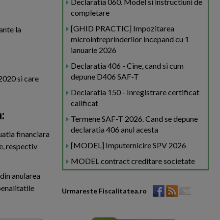
Declaratia 060. Model si instructiuni de
completare
[GHID PRACTIC] Impozitarea
ante la
microintreprinderilor incepand cu 1
ianuarie 2026
Declaratia 406 - Cine, cand si cum
depune D406 SAF-T
 2020 si care
Declaratia 150 - Inregistrare certificat
calificat
a:
Termene SAF-T 2026. Cand se depune
declaratia 406 anul acesta
uatia financiara
[MODEL] Imputernicire SPV 2026
e, respectiv
MODEL contract creditare societate
 din anularea
enalitatile
Urmareste Fiscalitatea.ro