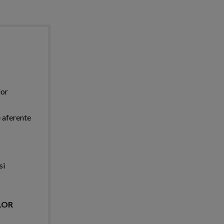
lor
e aferente
si
LOR