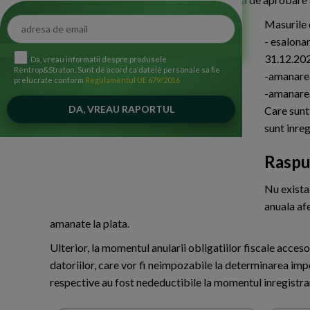
Masurile 
- esalonar
31.12.20
Da, vreau informatii despre produsele
Rentrop&Straton. Sunt de acord ca datele personale sa fie
-amanarea 
prelucrate conform
Regulamentul UE 679/2016
-amanarea
Care sunt 
sunt inreg
Raspu
Nu exista 
anuala af
amanate la plata.
Ulterior, la momentul anularii obligatiilor fiscale acceso
datoriilor, care vor fi neimpozabile la determinarea impoz
respective au fost nedeductibile la momentul inregistrarii lor