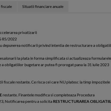
 fiscale
Situatii financiare anuale
celerarea privatizarii
UG 85/2022
epunerea notificarii privind intentia de restructurare a obligatii
alonarii la plata in forma simplificata si actualizeaza formularel
 a obligatiilor bugetare ar putea fi prorogat pana la 31 iulie 2023
ii fiscale restante. Ce risca cei care NU platesc la timp impozitele 
E
restante. Finantele modifica si completeaza Procedura
3, Notificarea pentru a solicita
RESTRUCTURAREA OBLIGATII