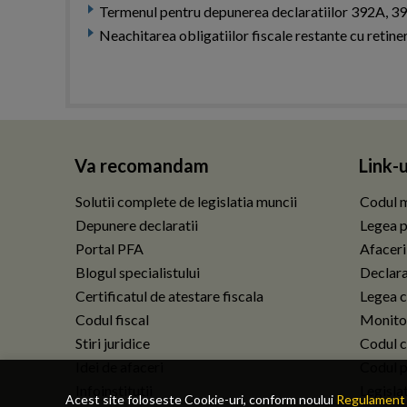
Termenul pentru depunerea declaratiilor 392A, 39
Neachitarea obligatiilor fiscale restante cu retiner
Va recomandam
Link-u
Solutii complete de legislatia muncii
Codul m
Depunere declaratii
Legea p
Portal PFA
Afaceri
Blogul specialistului
Declarat
Certificatul de atestare fiscala
Legea c
Codul fiscal
Monitor
Stiri juridice
Codul ci
Idei de afaceri
Codul p
Infoinstitutii
Legisla
Acest site foloseste Cookie-uri, conform noului
Regulament 