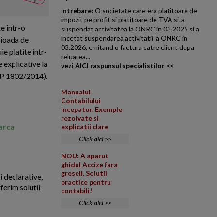
Fiscal
litoral in vederea revanzarii si 
Intrebare:
O societate care era platitoare de
impozit pe profit si platitoare de TVA si-a
te intr-o
suspendat activitatea la ONRC in 03.2025 si a
incetat suspendarea activitatii la ONRC in
rioada de
03.2026, emitand o factura catre client dupa
e platite intr-
reluarea...
 explicative la
vezi AICI raspunsul specialistilor <<
MFP 1802/2014).
Manualul
Contabilului
Incepator. Exemple
rezolvate si
marca
explicatii clare
Click aici >>
NOU: A aparut
ghidul Accize fara
greseli. Solutii
i declarative,
practice pentru
ferim solutii
contabili!
Click aici >>