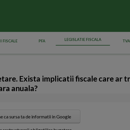
LEGISLATIE FISCALA
I FISCALE
PFA
TVA
are. Exista implicatii fiscale care ar t
iara anuala?
e ca sursa ta de informatii in Google
 restructurarii obligatiilor bugetare.