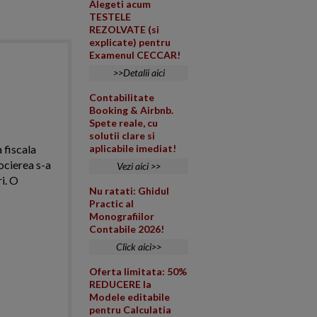
Alegeti acum
TESTELE
REZOLVATE (si
explicate) pentru
Examenul CECCAR!
>>Detalii aici
Contabilitate
Booking & Airbnb.
Spete reale, cu
solutii clare si
 fiscala
aplicabile imediat!
ocierea s-a
Vezi aici >>
i. O
Nu ratati: Ghidul
Practic al
Monografiilor
Contabile 2026!
Click aici>>
Oferta limitata: 50%
REDUCERE la
Modele editabile
pentru Calculatia