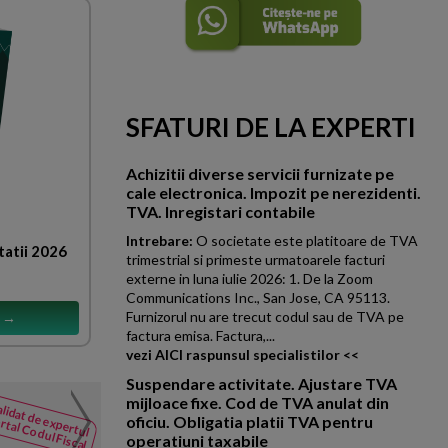
SFATURI DE LA EXPERTI
Achizitii diverse servicii furnizate pe
cale electronica. Impozit pe nerezidenti.
TVA. Inregistari contabile
Intrebare:
O societate este platitoare de TVA
tatii 2026
trimestrial si primeste urmatoarele facturi
externe in luna iulie 2026: 1. De la Zoom
Communications Inc., San Jose, CA 95113.
Furnizorul nu are trecut codul sau de TVA pe
s →
factura emisa. Factura,...
vezi AICI raspunsul specialistilor <<
Suspendare activitate. Ajustare TVA
mijloace fixe. Cod de TVA anulat din
Achizitie bunuri pentru 
lidat de expertul
NOUTATI
rtal Codul Fiscal
oficiu. Obligatia platii TVA pentru
din Codul
Societatea ALFA achizitioneaz
operatiuni taxabile