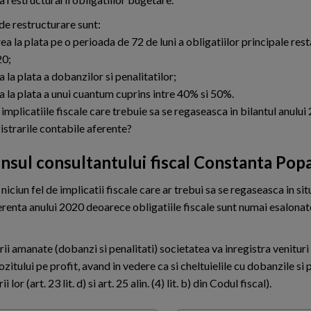
de restructurare sunt:
ea la plata pe o perioada de 72 de luni a obligatiilor principale rest
20;
la plata a dobanzilor si penalitatilor;
 la plata a unui cuantum cuprins intre 40% si 50%.
implicatiile fiscale care trebuie sa se regaseasca in bilantul anului
istrarile contabile aferente?
nsul consultantului fiscal Constanta Pop
niciun fel de implicatii fiscale care ar trebui sa se regaseasca in sit
erenta anului 2020 deoarece obligatiile fiscale sunt numai esalonat
rii amanate (dobanzi si penalitati) societatea va inregistra venituri
itului pe profit, avand in vedere ca si cheltuielile cu dobanzile si p
 (art. 23 lit. d) si art. 25 alin. (4) lit. b) din Codul fiscal).