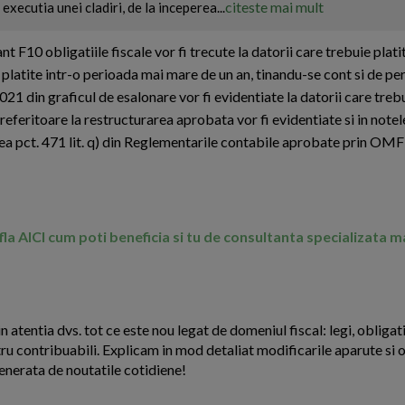
citeste mai mult
executia unei cladiri, de la inceperea...
t F10 obligatiile fiscale vor fi trecute la datorii care trebuie plati
 platite intr-o perioada mai mare de un an, tinandu-se cont si de pe
1 din graficul de esalonare vor fi evidentiate la datorii care trebui
feritoare la restructurarea aprobata vor fi evidentiate si in notele
edea pct. 471 lit. q) din Reglementarile contabile aprobate prin O
Afla AICI cum poti beneficia si tu de consultanta specializata 
n atentia dvs. tot ce este nou legat de domeniul fiscal: legi, obligati
ntru contribuabili. Explicam in mod detaliat modificarile aparute si o
enerata de noutatile cotidiene!