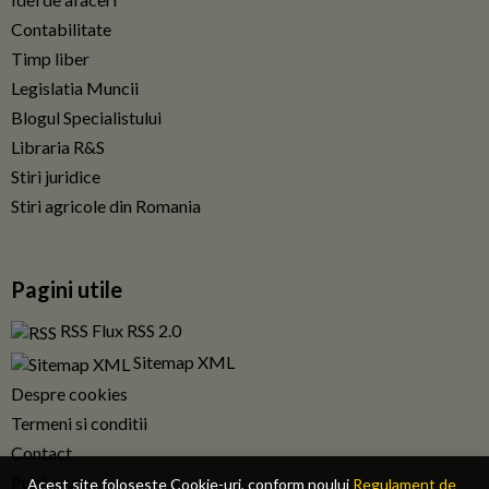
Contabilitate
Timp liber
Legislatia Muncii
Blogul Specialistului
Libraria R&S
Stiri juridice
Stiri agricole din Romania
Pagini utile
RSS Flux RSS 2.0
Sitemap XML
Despre cookies
Termeni si conditii
Contact
Publicitate
Acest site foloseste Cookie-uri, conform noului
Regulament de