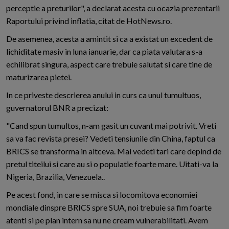
perceptie a preturilor", a declarat acesta cu ocazia prezentarii
Raportului privind inflatia, citat de HotNews.ro.
De asemenea, acesta a amintit si ca a existat un excedent de
lichiditate masiv in luna ianuarie, dar ca piata valutara s-a
echilibrat singura, aspect care trebuie salutat si care tine de
maturizarea pietei.
In ce priveste descrierea anului in curs ca unul tumultuos,
guvernatorul BNR a precizat:
"Cand spun tumultos, n-am gasit un cuvant mai potrivit. Vreti
sa va fac revista presei? Vedeti tensiunile din China, faptul ca
BRICS se transforma in altceva. Mai vedeti tari care depind de
pretul titeilui si care au si o populatie foarte mare. Uitati-va la
Nigeria, Brazilia, Venezuela..
Pe acest fond, in care se misca si locomitova economiei
mondiale dinspre BRICS spre SUA, noi trebuie sa fim foarte
atenti si pe plan intern sa nu ne cream vulnerabilitati. Avem