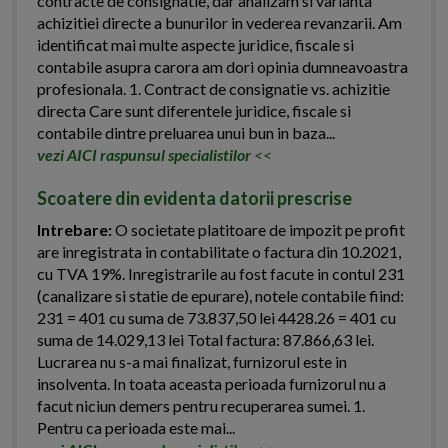
contracte de consignatie, dar analizam si varianta
achizitiei directe a bunurilor in vederea revanzarii. Am
identificat mai multe aspecte juridice, fiscale si
contabile asupra carora am dori opinia dumneavoastra
profesionala. 1. Contract de consignatie vs. achizitie
directa Care sunt diferentele juridice, fiscale si
contabile dintre preluarea unui bun in baza...
vezi AICI raspunsul specialistilor
<<
Scoatere din evidenta datorii prescrise
Intrebare:
O societate platitoare de impozit pe profit
are inregistrata in contabilitate o factura din 10.2021,
cu TVA 19%. Inregistrarile au fost facute in contul 231
(canalizare si statie de epurare), notele contabile fiind:
231 = 401 cu suma de 73.837,50 lei 4428.26 = 401 cu
suma de 14.029,13 lei Total factura: 87.866,63 lei.
Lucrarea nu s-a mai finalizat, furnizorul este in
insolventa. In toata aceasta perioada furnizorul nu a
facut niciun demers pentru recuperarea sumei. 1.
Pentru ca perioada este mai...