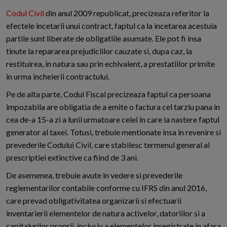
Codul Civil
din anul 2009 republicat, precizeaza referitor la
efectele incetarii unui contract, faptul ca la incetarea acestuia
partile sunt liberate de obligatiile asumate. Ele pot fi insa
tinute la repararea prejudiciilor cauzate si, dupa caz, la
restituirea, in natura sau prin echivalent, a prestatiilor primite
in urma incheierii contractului.
Pe de alta parte, Codul Fiscal precizeaza faptul ca persoana
impozabila are obligatia de a emite o factura cel tarziu pana in
cea de-a 15-a zi a lunii urmatoare celei in care ia nastere faptul
generator al taxei. Totusi, trebuie mentionate insa in revenire si
prevederile Codului Civil, care stabilesc termenul general al
prescriptiei extinctive ca fiind de 3 ani.
De asemenea, trebuie avute in vedere si prevederile
reglementarilor contabile conforme cu IFRS din anul 2016,
care prevad obligativitatea organizarii si efectuarii
inventarierii elementelor de natura activelor, datoriilor si a
capitalurilor proprii, inclusiv a elementelor inregistrate in afara