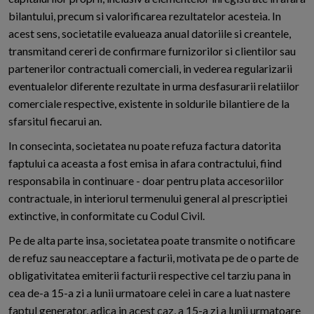
bilantului, precum si valorificarea rezultatelor acesteia. In
acest sens, societatile evalueaza anual datoriile si creantele,
transmitand cereri de confirmare furnizorilor si clientilor sau
partenerilor contractuali comerciali, in vederea regularizarii
eventualelor diferente rezultate in urma desfasurarii relatiilor
comerciale respective, existente in soldurile bilantiere de la
sfarsitul fiecarui an.
In consecinta, societatea nu poate refuza factura datorita
faptului ca aceasta a fost emisa in afara contractului, fiind
responsabila in continuare - doar pentru plata accesoriilor
contractuale, in interiorul termenului general al prescriptiei
extinctive, in conformitate cu Codul Civil.
Pe de alta parte insa, societatea poate transmite o notificare
de refuz sau neacceptare a facturii, motivata pe de o parte de
obligativitatea emiterii facturii respective cel tarziu pana in
cea de-a 15-a zi a lunii urmatoare celei in care a luat nastere
faptul generator, adica in acest caz, a 15-a zi a lunii urmatoare