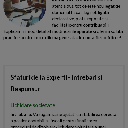
atentia dvs. tot ce este nou legat de
domeniul fiscal: legi, obligatii
declarative, plati, impozite si
facilitati pentru contribuabili.
Explicam in mod detaliat modificarile aparute si oferim solutii
practice pentru orice dilema generata de noutatile cotidiene!
Sfaturi de la Experti - Intrebari si
Raspunsuri
Lichidare societate
Intrebare:
Va rugam sa ne ajutati cu stabilirea corecta
a pasilor contabili si fiscali pentru finalizarea
procedurii de dizolvare/lichidare voluntara a unei