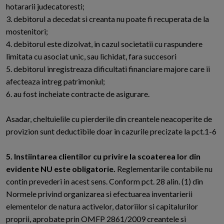
hotararii judecatoresti;
3. debitorul a decedat si creanta nu poate fi recuperata de la
mostenitori;
4. debitorul este dizolvat, in cazul societatii cu raspundere
limitata cu asociat unic, sau lichidat, fara succesori
5. debitorul inregistreaza dificultati financiare majore care ii
afecteaza intreg patrimoniul;
6. au fost incheiate contracte de asigurare.
Asadar, cheltuielile cu pierderile din creantele neacoperite de
provizion sunt deductibile doar in cazurile precizate la pct.1-6
5. Instiintarea clientilor cu privire la scoaterea lor din
evidente NU este obligatorie.
Reglementarile contabile nu
contin prevederi in acest sens. Conform pct. 28 alin. (1) din
Normele privind organizarea si efectuarea inventarierii
elementelor de natura activelor, datoriilor si capitalurilor
proprii, aprobate prin OMFP 2861/2009 creantele si