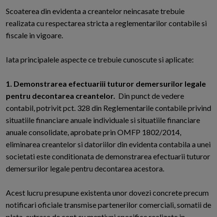
S
coaterea din evidenta a creantelor neincasate trebuie
realizata cu respectarea stricta a reglementarilor contabile si
fiscale in vigoare.
Iata principalele aspecte ce trebuie cunoscute si aplicate:
1. Demonstrarea efectuariii tuturor demersurilor legale
pentru decontarea creantelor.
Din punct de vedere
contabil, potrivit pct. 328 din Reglementarile contabile privind
situatiile financiare anuale individuale si situatiile financiare
anuale consolidate, aprobate prin OMFP 1802/2014,
eliminarea creantelor si datoriilor din evidenta contabila a unei
societati este conditionata de demonstrarea efectuarii tuturor
demersurilor legale pentru decontarea acestora.
Acest lucru presupune existenta unor dovezi concrete precum
notificari oficiale transmise partenerilor comerciali, somatii de
plata, extrase de cont cu mentiuni specifice realizate in