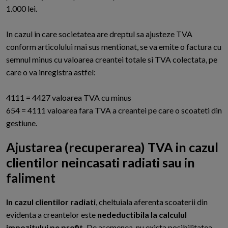
1.000 lei.
In cazul in care societatea are dreptul sa ajusteze TVA
conform articolului mai sus mentionat, se va emite o factura cu
semnul minus cu valoarea creantei totale si TVA colectata, pe
care o va inregistra astfel:
4111 = 4427 valoarea TVA cu minus
654 = 4111 valoarea fara TVA a creantei pe care o scoateti din
gestiune.
Ajustarea (recuperarea) TVA in cazul
clientilor neincasati radiati sau in
faliment
I
n cazul clientilor radiati
, cheltuiala aferenta scoaterii din
evidenta a creantelor este
nedeductibila la calculul
impozitului pe profit.
De asemenea, nu exista posibilitatea