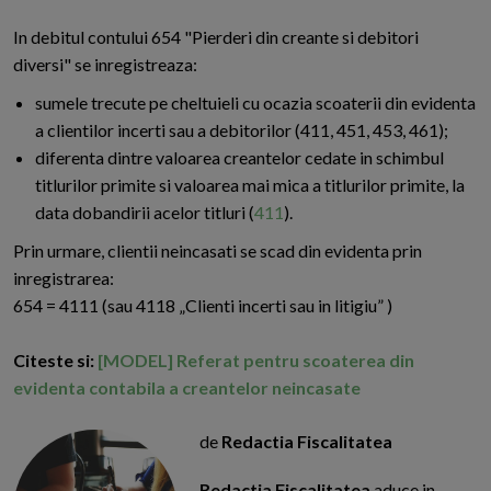
In debitul contului 654 "Pierderi din creante si debitori
diversi" se inregistreaza:
sumele trecute pe cheltuieli cu ocazia scoaterii din evidenta
a clientilor incerti sau a debitorilor (411, 451, 453, 461);
diferenta dintre valoarea creantelor cedate in schimbul
titlurilor primite si valoarea mai mica a titlurilor primite, la
data dobandirii acelor titluri (
411
).
Prin urmare, clientii neincasati se scad din evidenta prin
inregistrarea:
654 = 4111 (sau 4118 „Clienti incerti sau in litigiu” )
Citeste si:
[MODEL] Referat pentru scoaterea din
evidenta contabila a creantelor neincasate
de
Redactia Fiscalitatea
Redactia Fiscalitatea
aduce in