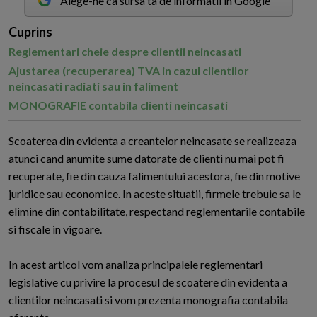
Alege-ne ca sursa ta de informatii in Google
Cuprins
Reglementari cheie despre clientii neincasati
Ajustarea (recuperarea) TVA in cazul clientilor
neincasati radiati sau in faliment
MONOGRAFIE contabila clienti neincasati
S
coaterea din evidenta a creantelor neincasate se realizeaza
atunci cand anumite sume datorate de clienti nu mai pot fi
recuperate, fie din cauza falimentului acestora, fie din motive
juridice sau economice. In aceste situatii, firmele trebuie sa le
elimine din contabilitate, respectand reglementarile contabile
si fiscale in vigoare.
In acest articol vom analiza principalele reglementari
legislative cu privire la procesul de scoatere din evidenta a
clientilor neincasati si vom prezenta monografia contabila