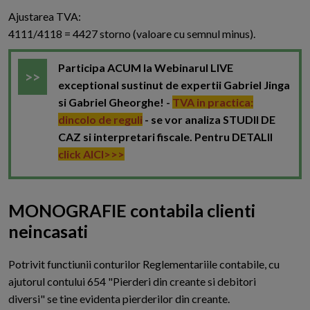
Ajustarea TVA:
4111/4118 = 4427 storno (valoare cu semnul minus).
Participa ACUM la Webinarul LIVE
exceptional sustinut de expertii Gabriel Jinga
si Gabriel Gheorghe! -
TVA in practica:
dincolo de reguli
- se vor analiza STUDII DE
CAZ si interpretari fiscale. Pentru DETALII
click AICI>>>
MONOGRAFIE contabila clienti
neincasati
P
otrivit functiunii conturilor Reglementariile contabile, cu
ajutorul contului 654 "Pierderi din creante si debitori
diversi" se tine evidenta pierderilor din creante.