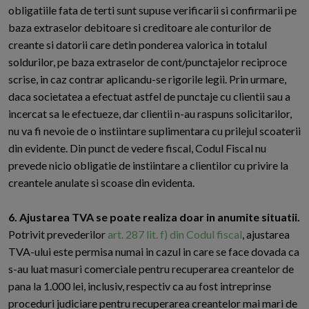
obligatiile fata de terti sunt supuse verificarii si confirmarii pe
baza extraselor debitoare si creditoare ale conturilor de
creante si datorii care detin ponderea valorica in totalul
soldurilor, pe baza extraselor de cont/punctajelor reciproce
scrise, in caz contrar aplicandu-se rigorile legii. Prin urmare,
daca societatea a efectuat astfel de punctaje cu clientii sau a
incercat sa le efectueze, dar clientii n-au raspuns solicitarilor,
nu va fi nevoie de o instiintare suplimentara cu prilejul scoaterii
din evidente. Din punct de vedere fiscal, Codul Fiscal nu
prevede nicio obligatie de instiintare a clientilor cu privire la
creantele anulate si scoase din evidenta.
6. Ajustarea TVA se poate realiza doar in anumite situatii.
Potrivit prevederilor
art. 287 lit. f) din Codul fiscal
, ajustarea
TVA-ului este permisa numai in cazul in care se face dovada ca
s-au luat masuri comerciale pentru recuperarea creantelor de
pana la 1.000 lei, inclusiv, respectiv ca au fost intreprinse
proceduri judiciare pentru recuperarea creantelor mai mari de