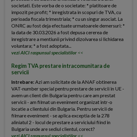
societati. Este vorba de o societate: * platitoare de
impozit pe profit; * inregistrata in scopuri de TVA, cu
perioada fiscala trimestriala; * cu un singur asociat. La
ONRC au fost deja efectuate urmatoarele demersuri: *
la data de 30.03.2026 a fost depusa cererea de
inregistrare a mentiunii privind dizolvarea si lichidarea
voluntara; * a fost adoptata...
vezi AICI raspunsul specialistilor
<<
Regim TVA prestare intracomunitara de
servicii
Intrebare:
Azi am solicitate de la ANAF obtinerea
VAT-number special pentru prestare de servicii in UE -
avem un client din Bulgaria pentru care am prestat
servicii - am filmat un eveniment organizat intr-o
locatie a clientului din Bulgaria. Pentru servicii de
filmare eveniment - se aplica exceptia de la 278
aliniatul 2 - locul de prestare a serviciului fiind in
Bulgaria unde are sediul clientul, corect?
vezi AICI raspunsul specialistilor
<<