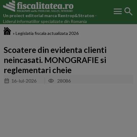
menu
search
Un proiect editorial marca
Rentrop&Straton
-
Liderul informatiilor specializate din Romania
Fiscalitatea.ro
»
Legislatia fiscala actualizata 2026
Scoatere din evidenta clienti
neincasati. MONOGRAFIE si
reglementari cheie
16-Iul-2026
28086