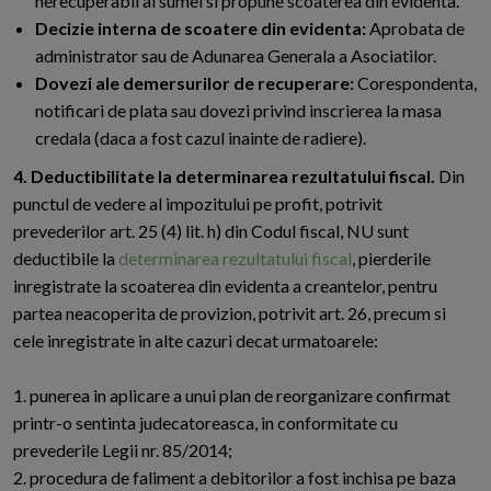
nerecuperabil al sumei si propune scoaterea din evidenta.
Decizie interna de scoatere din evidenta:
Aprobata de
administrator sau de Adunarea Generala a Asociatilor.
Dovezi ale demersurilor de recuperare:
Corespondenta,
notificari de plata sau dovezi privind inscrierea la masa
credala (daca a fost cazul inainte de radiere).
4. Deductibilitate la determinarea rezultatului fiscal.
Din
punctul de vedere al impozitului pe profit, potrivit
prevederilor art. 25 (4) lit. h) din Codul fiscal, NU sunt
deductibile la
determinarea rezultatului fiscal
, pierderile
inregistrate la scoaterea din evidenta a creantelor, pentru
partea neacoperita de provizion, potrivit art. 26, precum si
cele inregistrate in alte cazuri decat urmatoarele:
1. punerea in aplicare a unui plan de reorganizare confirmat
printr-o sentinta judecatoreasca, in conformitate cu
prevederile Legii nr. 85/2014;
2. procedura de faliment a debitorilor a fost inchisa pe baza