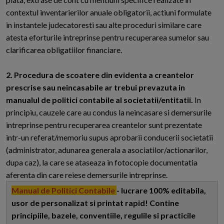
contextul inventarierilor anuale obligatorii, actiuni formulate
in instantele judecatoresti sau alte proceduri similare care
atesta eforturile intreprinse pentru recuperarea sumelor sau
clarificarea obligatiilor financiare.
2. Procedura de scoatere din evidenta a creantelor
prescrise sau neincasabile ar trebui prevazuta in
manualul de politici contabile al societatii/entitatii.
In
principiu, cauzele care au condus la neincasare si demersurile
intreprinse pentru recuperarea creantelor sunt prezentate
intr-un referat/memoriu supus aprobarii conducerii societatii
(administrator, adunarea generala a asociatilor/actionarilor,
dupa caz), la care se ataseaza in fotocopie documentatia
aferenta din care reiese demersurile intreprinse.
Manual de Politici Contabile
- lucrare 100% editabila,
usor de personalizat si printat rapid! Contine
principiile, bazele, conventiile, regulile si practicile