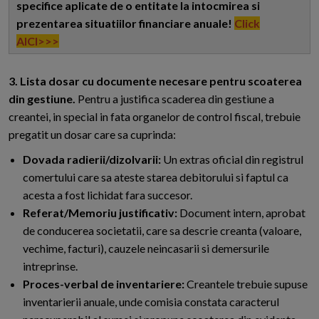
specifice aplicate de o entitate la intocmirea si
prezentarea situatiilor financiare anuale!
Click
AICI>>>
3. Lista dosar cu documente necesare pentru scoaterea
din gestiune.
Pentru a justifica scaderea din gestiune a
creantei, in special in fata organelor de control fiscal, trebuie
pregatit un dosar care sa cuprinda:
Dovada radierii/dizolvarii:
Un extras oficial din registrul
comertului care sa ateste starea debitorului si faptul ca
acesta a fost lichidat fara succesor.
Referat/Memoriu justificativ:
Document intern, aprobat
de conducerea societatii, care sa descrie creanta (valoare,
vechime, facturi), cauzele neincasarii si demersurile
intreprinse.
Proces-verbal de inventariere:
Creantele trebuie supuse
inventarierii anuale, unde comisia constata caracterul