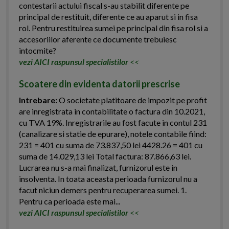
contestarii actului fiscal s-au stabilit diferente pe
principal de restituit, diferente ce au aparut si in fisa
rol. Pentru restituirea sumei pe principal din fisa rol si a
accesoriilor aferente ce documente trebuiesc
intocmite?
vezi AICI raspunsul specialistilor
<<
Scoatere din evidenta datorii prescrise
Intrebare:
O societate platitoare de impozit pe profit
are inregistrata in contabilitate o factura din 10.2021,
cu TVA 19%. Inregistrarile au fost facute in contul 231
(canalizare si statie de epurare), notele contabile fiind:
231 = 401 cu suma de 73.837,50 lei 4428.26 = 401 cu
suma de 14.029,13 lei Total factura: 87.866,63 lei.
Lucrarea nu s-a mai finalizat, furnizorul este in
insolventa. In toata aceasta perioada furnizorul nu a
facut niciun demers pentru recuperarea sumei. 1.
Pentru ca perioada este mai...
vezi AICI raspunsul specialistilor
<<