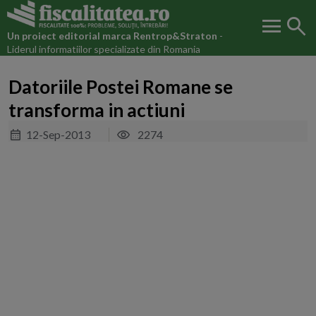
menu
search
Un proiect editorial marca
Rentrop&Straton
-
Liderul informatiilor specializate din Romania
Datoriile Postei Romane se
transforma in actiuni
12-Sep-2013
2274