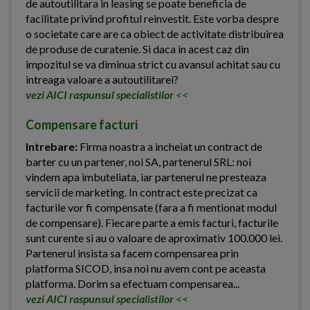
de autoutilitara in leasing se poate beneficia de
facilitate privind profitul reinvestit. Este vorba despre
o societate care are ca obiect de activitate distribuirea
de produse de curatenie. Si daca in acest caz din
impozitul se va diminua strict cu avansul achitat sau cu
intreaga valoare a autoutilitarei?
vezi AICI raspunsul specialistilor
<<
Compensare facturi
Intrebare:
Firma noastra a incheiat un contract de
barter cu un partener, noi SA, partenerul SRL: noi
vindem apa imbuteliata, iar partenerul ne presteaza
servicii de marketing. In contract este precizat ca
facturile vor fi compensate (fara a fi mentionat modul
de compensare). Fiecare parte a emis facturi, facturile
sunt curente si au o valoare de aproximativ 100.000 lei.
Partenerul insista sa facem compensarea prin
platforma SICOD, insa noi nu avem cont pe aceasta
platforma. Dorim sa efectuam compensarea...
vezi AICI raspunsul specialistilor
<<