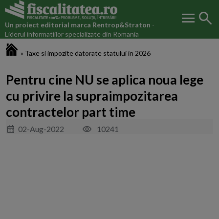
menu
search
Un proiect editorial marca
Rentrop&Straton
-
Liderul informatiilor specializate din Romania
Fiscalitatea.ro
»
Taxe si impozite datorate statului in 2026
Pentru cine NU se aplica noua lege
cu privire la supraimpozitarea
contractelor part time
02-Aug-2022
10241