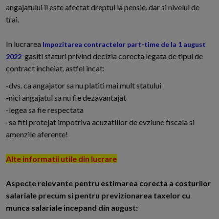
angajatului ii este afectat dreptul la pensie, dar si nivelul de
trai.
In lucrarea
Impozitarea contractelor part-time de la 1 august
gasiti sfaturi privind decizia corecta legata de tipul de
2022
contract incheiat, astfel incat:
-dvs. ca angajator sa nu platiti mai mult statului
-nici angajatul sa nu fie dezavantajat
-legea sa fie respectata
-sa fiti protejat impotriva acuzatiilor de evziune fiscala si
amenzile aferente!
Alte informatii utile din lucrare
Aspecte relevante pentru estimarea corecta a costurilor
salariale precum si pentru previzionarea taxelor cu
munca salariale incepand din august: