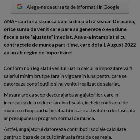
Alege-ne ca sursa ta de informatii in Google
A
NAF cauta sa stoarca bani si din piatra seaca! De aceea,
orice sursa de venit care pare sa genereze o evaziune
fiscala este “ajustata” imediat. Asa s-a intamplat si cu
contractele de munca part-time, care de la 1 August 2022
au un alt regim de impozitare!
Conform noii legislatii venitul luat in calcul la impozitare va fi
salariul minim brut pe tara in vigoare in luna pentru care se
datoreaza contributiile si nu venitul realizat de salariat.
Masura are ca scop descurajarea angajatorilor, care in
incercarea de a reduce sarcina fiscala, incheie contracte de
munca cu timp partial in situatii in care activitatea desfasurata
ar presupune un program normal de munca.
Astfel, angajatorul datoreaza contributii sociale calculate
pentru o baza de calcul diminuata fata de cea reala.