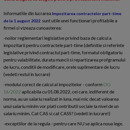
Informatiile din lucrarea
Impozitarea contractelor part-time
sunt utile unei functionari profitabile a
de la 1 august 2022
firmei si vizeaza cunoasterea:
-noilor reglementari legislative privind baza de calcul a
impozitarii pentru contractele part-time (definitie si referinte
legislative privind contractul part-time, formatul obligatoriu
pentru valabilitate, durata muncii si repartizarea profgramului
de lucru, conditii de modificare, orele suplimentare de lucru
(vedeti restul in lucrare)
-modului corect de calcul al impozitelor - conform
OG
16/2022
aplicabila cu 01.08.2022, cei care, indiferent de
norma, au un salariu realizat in luna, mai mic decat valoarea
unui salariu minim vor plati contributii sociale la nivel de un
salariu minim. Cat CAS si cat CASS? (vedeti in lucrare!)
-exceptiilor de la regula - pentru care NU se aplica noua lege.