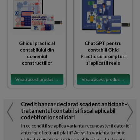
Ghidul practic al
ChatGPT pentru
contabilului din
contabili Ghid
domeniul
Practic cu prompturi
constructiilor
si aplicatii reale
Vreau acest produs →
Vreau acest produs →
Credit bancar declarat scadent anticipat -
tratamentul contabil si fiscal aplicabil
codebitorilor solidari
In ce conditii se aplica varianta recunoasterii datoriei
anterior efectuarii platii? Aceasta varianta trebuie
utilizata numai daca exista o obligatie actuala care