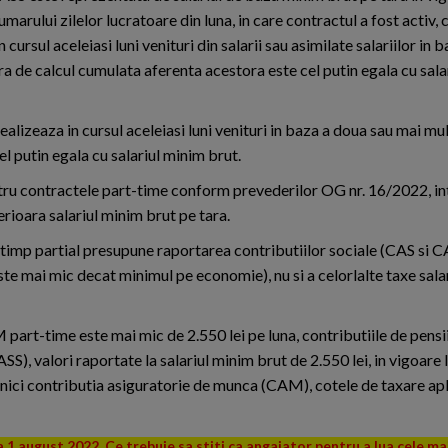
rului zilelor lucratoare din luna, in care contractul a fost activ, 
 cursul aceleiasi luni venituri din salarii sau asimilate salariilor in
a de calcul cumulata aferenta acestora este cel putin egala cu sala
ealizeaza in cursul aceleiasi luni venituri in baza a doua sau mai mu
l putin egala cu salariul minim brut.
ntru contractele part-time conform prevederilor OG nr. 16/2022, i
rioara salariul minim brut pe tara.
imp partial presupune raportarea contributiilor sociale (CAS si CAS
ste mai mic decat minimul pe economie), nu si a celorlalte taxe sala
 part-time este mai mic de 2.550 lei pe luna, contributiile de pensii
SS), valori raportate la salariul minim brut de 2.550 lei, in vigoare 
nici contributia asiguratorie de munca (CAM), cotele de taxare ap
 1 august 2022. Ce trebuie sa stiti ca angajator pentru a lua cele m