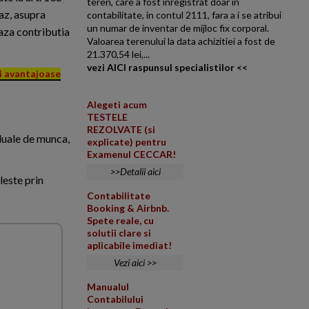
teren, care a fost inregistrat doar in
 caz, asupra
contabilitate, in contul 2111, fara a i se atribui
un numar de inventar de mijloc fix corporal.
eaza contributia
Valoarea terenului la data achizitiei a fost de
21.370,54 lei,...
vezi AICI raspunsul specialistilor <<
ai avantajoase
Alegeti acum
TESTELE
REZOLVATE (si
iduale de munca,
explicate) pentru
Examenul CECCAR!
>>Detalii aici
ileste prin
Contabilitate
Booking & Airbnb.
Spete reale, cu
solutii clare si
aplicabile imediat!
Vezi aici >>
Manualul
Contabilului