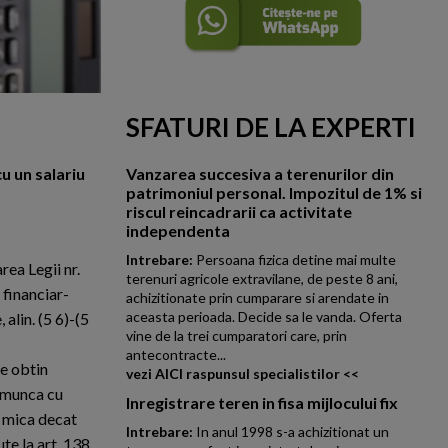
SFATURI DE LA EXPERTI
u un salariu
Vanzarea succesiva a terenurilor din
patrimoniul personal. Impozitul de 1% si
riscul reincadrarii ca activitate
independenta
Intrebare:
Persoana fizica detine mai multe
rea Legii nr.
terenuri agricole extravilane, de peste 8 ani,
 financiar-
achizitionate prin cumparare si arendate in
aceasta perioada. Decide sa le vanda. Oferta
 alin. (5 6)-(5
vine de la trei cumparatori care, prin
antecontracte...
re obtin
vezi AICI raspunsul specialistilor <<
e munca cu
Inregistrare teren in fisa mijlocului fix
i mica decat
Intrebare:
In anul 1998 s-a achizitionat un
ute la art. 138