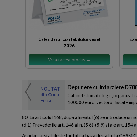
Calendarul contabilului vesel
Exa
2026
Vreau acest produs →
Depunere cu intarziere D700
 de expertul
NOUTATI
odul Fiscal
din Codul
Cabinet stomatologic, organizat ca
Fiscal
100000 euro, vectorul fiscal - impoz
80. La articolul 168, dupa alineatul (6) se introduce un no
(6 1) Prevederile art. 146 alin. (5 6)-(5 9) si ale art. 154 al
Asadar, se stabileste faptul ca baza de calcul a CAS si 