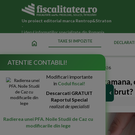
Un proiect editorial marca
Rentrop&Straton
-
Liderul informatiilor specializate din Romania
TAXE SI IMPOZITE
home
DECLARATI
ATENTIE CONTABILI!
Fiscalitatea.ro
»
Taxe si impozite datorate statului in 2026
Modificari importante
CIM cu doua zile pe saptamana, c
in
Codul fiscal!
stabilesc la salariul minim brut?
Descarcati GRATUIT
Raportul Special
05-Aug-2022
30065
realizat de specialisti
Radierea unei PFA. Noile Studii de Caz cu
modificarile din lege