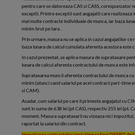
pentru care se datoreaza CAS si CASS, corespunzator numa
exceptii. Printre exceptii sunt angajatii care realizeaza in
mai multe contracte individuale de munca, iar baza lunar
minim brut pe tara .
Prin urmare, masura nu se aplica in cazul angajatilor ce r
baza lunara de calcul cumulata aferenta acestora este ce
In cazul prezentat, se aplica masura de suprataxare pe
lunara de calcul aferenta contractului de munca este infe
Suprataxarea muncii aferenta contractului de munca cu t
minim (atunci cand salariul pe acel contract part-time e
si CAM).
Asadar, cum salariul pe care il primeste angajatul cu CIM
sunt in suma de 638 lei (pt CAS), respectiv 255 lei (pt. CA
moment. Masura suprataxarii nu vizeaza nici impozitul, 
raportat la salariul din contract.
Impozitarea contractelor part-time se face DIFERIT de la