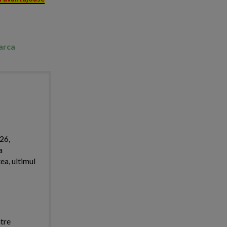
marca
026,
a
ea, ultimul
ntre