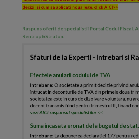
decizii si cum sa aplicati noua lege, click AICI>>
Raspuns oferit de specialistii Portal Codul Fiscal. 
Rentrop&Straton.
Sfaturi de la Experti - Intrebari si R
Efectele anularii codului de TVA
Intrebare:
O societate a primit decizie privind anul
intrucat in deconturile de TVA din primele doua trim
societatea este in curs de dizolvare voluntara, nu are
decont transmis fiind pentru trimestrul II, tinand c
vezi AICI raspunsul specialistilor
<<
Suma incasata eronat de la bugetul de stat.
Intrebare:
La depunerea declaratiei 177 pentru redi