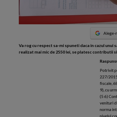
Alege-n
V
a rog cu respect sa-mi spuneti daca in cazul unui s
realizat mai mic de 2550 lei, se platesc contributii 
Raspunsul
Potrivit p
227/2015 
fiscale, 6
9), cu urm
(5 6) Con
venituri d
norma intr
nivelul co