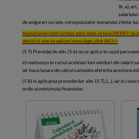
lit. a), ar
salariulu
de asigurari sociale, corespunzator numarului zilelor lucr
Impozitarea contractelor part-time se face DIFERIT de la
decizii si cum sa aplicati noua lege, click AICI>>
(5 7) Prevederile alin. (5 6) nu se aplica in cazul persoanel
e) realizeaza in cursul aceleiasi luni venituri din salari
iar baza lunara de calcul cumulata aferenta acestora est
(5 8) In aplicarea prevederilor alin. (5 7), (...), iar in cazu
ordin al ministrului finantelor.