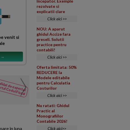
Incepator. Exemple
rezolvate si
explicatii clare
Click aici >>
NOU: A aparut
ghidul Accize fara
e venit si
greseli. Solutii
ale
practice pentru
contabili!
s →
Click aici >>
Oferta limitata: 50%
REDUCERE la
Modele editabile
Tratamentul contabil al 
lidat de expertul
pentru Calculatia
NOUTATI
rtal Codul Fiscal
Costurilor
din Codul
Societate comerciala cu cod C
Fiscal
Click aici >>
lunile iunie si iulie primeste fa
Nu ratati: Ghidul
Practic al
Monografiilor
Contabile 2026!
oare in luna
Click aici>>