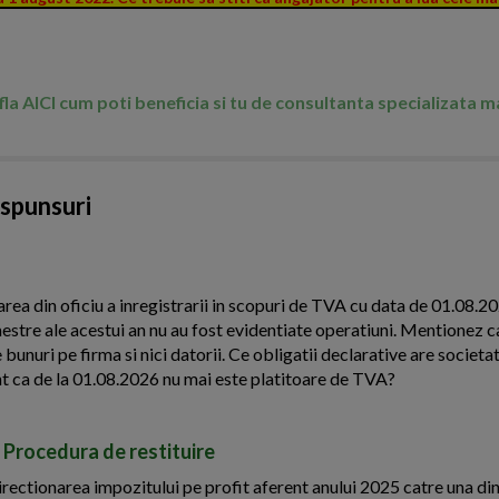
Afla AICI cum poti beneficia si tu de consultanta specializata 
aspunsuri
area din oficiu a inregistrarii in scopuri de TVA cu data de 01.08.2
estre ale acestui an nu au fost evidentiate operatiuni. Mentionez c
 bunuri pe firma si nici datorii. Ce obligatii declarative are societat
ont ca de la 01.08.2026 nu mai este platitoare de TVA?
 Procedura de restituire
rectionarea impozitului pe profit aferent anului 2025 catre una di