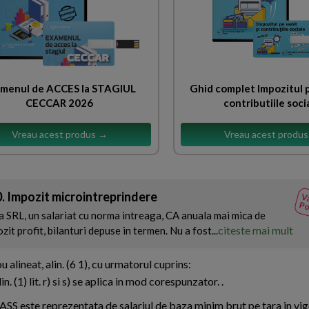
menul de ACCES la STAGIUL
Ghid complet Impozitul p
CECCAR 2026
contributiile soci
Vreau acest produs →
Vreau acest produ
. Impozit microintreprindere
Va
Po
 SRL, un salariat cu norma intreaga, CA anuala mai mica de
citeste mai mult
it profit, bilanturi depuse in termen. Nu a fost...
u alineat, alin. (6 1), cu urmatorul cuprins:
in. (1) lit. r) si s) se aplica in mod corespunzator. .
CASS este reprezentata de salariul de baza minim brut pe tara in vig