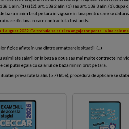
t. 138 1 alin. (1) si (2), art. 138 2 alin. (1) sau art. 138 3 alin. (1), dupa
i de baza minim brut pe tara in vigoare in luna pentru care se dator
atoare din luna in care contractul a fost activ.
 1 august 2022. Ce trebuie sa stiti ca angajator pentru a lua cele m
or fizice aflate in una dintre urmatoarele situatii: (...)
i sau asimilate salariilor in baza a doua sau mai multe contracte indiv
e cel putin egala cu salariul de baza minim brut pe tara.
l situatiei prevazute la alin. (5 7) lit. e), procedura de aplicare se stab