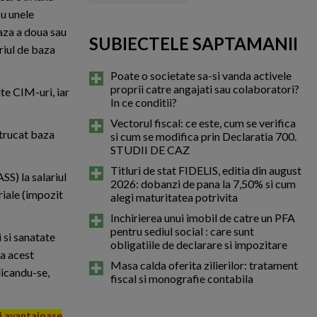
cu unele
 baza a doua sau
SUBIECTELE SAPTAMANII
riul de baza
Poate o societate sa-si vanda activele
proprii catre angajati sau colaboratori?
lte CIM-uri, iar
In ce conditii?
Vectorul fiscal: ce este, cum se verifica
ntrucat baza
si cum se modifica prin Declaratia 700.
STUDII DE CAZ
Titluri de stat FIDELIS, editia din august
S) la salariul
2026: dobanzi de pana la 7,50% si cum
riale (impozit
alegi maturitatea potrivita
Inchirierea unui imobil de catre un PFA
pentru sediul social : care sunt
 si sanatate
obligatiile de declarare si impozitare
la acest
Masa calda oferita zilierilor: tratament
licandu-se,
fiscal si monografie contabila
ai avantajoase