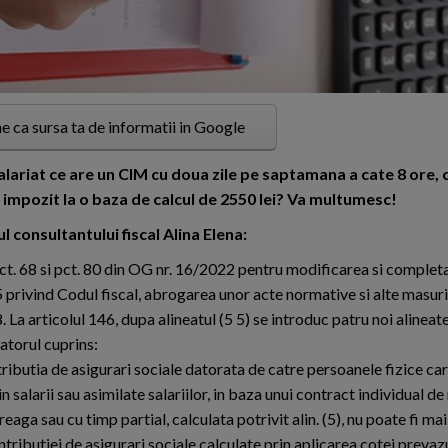
e ca sursa ta de informatii in Google
alariat ce are un CIM cu doua zile pe saptamana a cate 8 ore, c
si impozit la o baza de calcul de 2550 lei? Va multumesc!
 consultantului fiscal Alina Elena:
ct. 68 si pct. 80 din OG nr. 16/2022 pentru modificarea si completa
privind Codul fiscal, abrogarea unor acte normative si alte masuri
8. La articolul 146, dupa alineatul (5 5) se introduc patru noi alineate,
atorul cuprins:
tributia de asigurari sociale datorata de catre persoanele fizice ca
in salarii sau asimilate salariilor, in baza unui contract individual d
eaga sau cu timp partial, calculata potrivit alin. (5), nu poate fi ma
ntributiei de asigurari sociale calculate prin aplicarea cotei prevaz