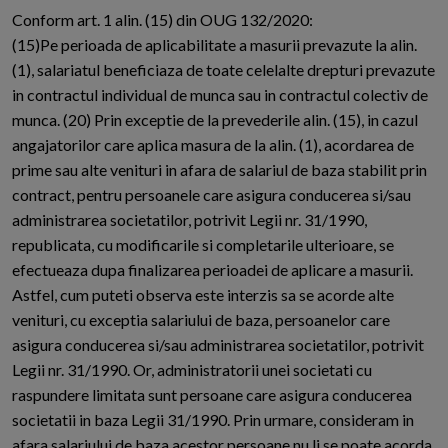
Conform art. 1 alin. (15) din OUG 132/2020:
(15)Pe perioada de aplicabilitate a masurii prevazute la alin.
(1), salariatul beneficiaza de toate celelalte drepturi prevazute
in contractul individual de munca sau in contractul colectiv de
munca. (20) Prin exceptie de la prevederile alin. (15), in cazul
angajatorilor care aplica masura de la alin. (1), acordarea de
prime sau alte venituri in afara de salariul de baza stabilit prin
contract, pentru persoanele care asigura conducerea si/sau
administrarea societatilor, potrivit Legii nr. 31/1990,
republicata, cu modificarile si completarile ulterioare, se
efectueaza dupa finalizarea perioadei de aplicare a masurii.
Astfel, cum puteti observa este interzis sa se acorde alte
venituri, cu exceptia salariului de baza, persoanelor care
asigura conducerea si/sau administrarea societatilor, potrivit
Legii nr. 31/1990. Or, administratorii unei societati cu
raspundere limitata sunt persoane care asigura conducerea
societatii in baza Legii 31/1990. Prin urmare, consideram in
afara salariului de baza acestor persoane nu li se poate acorda