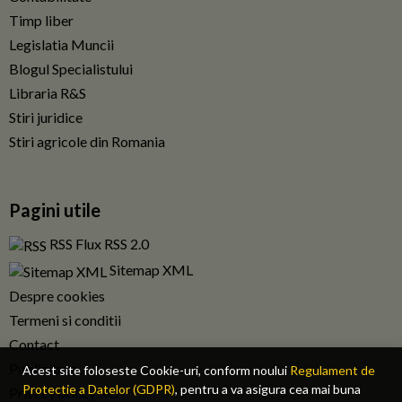
Timp liber
Legislatia Muncii
Blogul Specialistului
Libraria R&S
Stiri juridice
Stiri agricole din Romania
Pagini utile
RSS Flux RSS 2.0
Sitemap XML
Despre cookies
Termeni si conditii
Contact
Publicitate
Acest site foloseste Cookie-uri, conform noului
Regulament de
Protectie a Datelor (GDPR)
, pentru a va asigura cea mai buna
Privacy policy RO