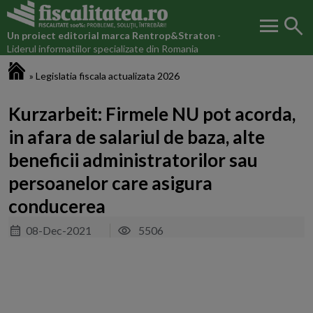
menu
search
Un proiect editorial marca
Rentrop&Straton
-
Liderul informatiilor specializate din Romania
Fiscalitatea.ro
»
Legislatia fiscala actualizata 2026
Kurzarbeit: Firmele NU pot acorda,
in afara de salariul de baza, alte
beneficii administratorilor sau
persoanelor care asigura
conducerea
08-Dec-2021
5506