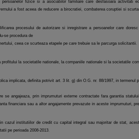
 persoanelor fizice si a asociatiilor familiare care desfasoara activitati
ernului a fost aceea de reducere a birocratiei, combaterea coruptiei si scurt
ificarea procesului de autorizare si inregistrare a persoanelor care dores
du-se procedura de
omertului, ceea ce scurteaza etapele pe care trebuie sa le parcurga solicitantii.
ofitului la societatile nationale, la companiile nationale si la societatile co
blica implicata, definita potrivit art. 3 lit. g) din O.G. nr. 88/1997, in termenu
 care se angajeaza, prin imprumuturi externe contractate fara garantia statului
manta financiara sau a altor angajamente prevazute in aceste imprumuturi, prec
n cazul institutiilor de credit cu capital integral sau majoritar de stat, aces
ietatii pe perioada 2008-2013.