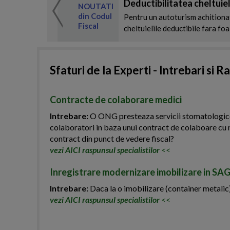
Deductibilitatea cheltuiel
idat de expertul
NOUTATI
al Codul Fiscal
din Codul
Pentru un autoturism achitionat 
Fiscal
lt
cheltuielile deductibile fara foa
Sfaturi de la Experti - Intrebari si R
Contracte de colaborare medici
Intrebare:
O ONG presteaza servicii stomatologice. 
colaboratori in baza unui contract de colaboare cu 
contract din punct de vedere fiscal?
vezi AICI raspunsul specialistilor
<<
Inregistrare modernizare imobilizare in SA
Intrebare:
Daca la o imobilizare (container metalic)
vezi AICI raspunsul specialistilor
<<