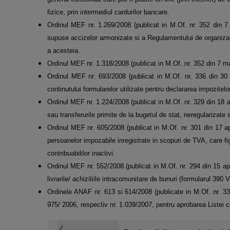
fizice, prin intermediul cardurilor bancare.
Ordinul MEF nr. 1.269/2008 (publicat in M.Of. nr. 352 din 7
supuse accizelor armonizate si a Regulamentului de organizar
a acesteia.
Ordinul MEF nr. 1.318/2008 (publicat in M.Of. nr. 352 din 7 mai
Ordinul MEF nr. 693/2008 (publicat in M.Of. nr. 336 din 30 
continutului formularelor utilizate pentru declararea impozitelor
Ordinul MEF nr. 1.224/2008 (publicat in M.Of. nr. 329 din 18 ap
sau transferurile primite de la bugetul de stat, neregularizate s
Ordinul MEF nr. 605/2008 (publicat in M.Of. nr. 301 din 17 apr
persoanelor impozabile inregistrate in scopuri de TVA, care fig
contribuabililor inactivi.
Ordinul MEF nr. 552/2008 (publicat in M.Of. nr. 294 din 15 apr
livrarile/ achizitiile intracomunitare de bunuri (formularul 390 V
Ordinele ANAF nr. 613 si 614/2008 (publicate in M.Of. nr. 330
975/ 2006, respectiv nr. 1.039/2007, pentru aprobarea Listei contr