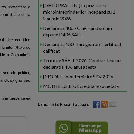
[GHID PRACTIC] Impozitarea
urta prezentare a
microintreprinderilor incepand cu 1
re in 3 zile de la
ianuarie 2026
Declaratia 406 - Cine, cand si cum
depune D406 SAF-T
ul declarat fiind
Declaratia 150 - Inregistrare certificat
a-numitei ?taxe de
calificat
itie a Comunitatii
Termene SAF-T 2026. Cand se depune
declaratia 406 anul acesta
 sau ale politiei,
[MODEL] Imputernicire SPV 2026
 handicap grav sau
MODEL contract creditare societate
e prin prezentarea
Urmareste Fiscalitatea.ro