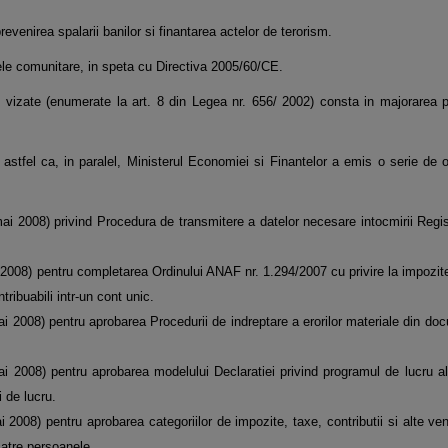
venirea spalarii banilor si finantarea actelor de terorism.
ele comunitare, in speta cu Directiva 2005/60/CE.
 vizate (enumerate la art. 8 din Legea nr. 656/ 2002) consta in majorarea p
, astfel ca, in paralel, Ministerul Economiei si Finantelor a emis o serie de 
ai 2008) privind Procedura de transmitere a datelor necesare intocmirii Regist
2008) pentru completarea Ordinului ANAF nr. 1.294/2007 cu privire la impozitele
ribuabili intr-un cont unic.
ai 2008) pentru aprobarea Procedurii de indreptare a erorilor materiale din do
i 2008) pentru aprobarea modelului Declaratiei privind programul de lucru al 
i de lucru.
2008) pentru aprobarea categoriilor de impozite, taxe, contributii si alte veni
 catre persoanele