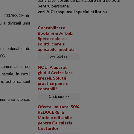
activitate, cotele de participare fiind de 50%
pentru persoana...
vezi AICI raspunsul specialistilor <<
iva 2007/63/CE de
 al divizarii unor
Contabilitate
Booking & Airbnb.
Spete reale, cu
solutii clare si
re, ordonatorii de
aplicabile imediat!
006.
Vezi aici >>
 comerciale si cei
NOU: A aparut
ghidul Accize fara
igatorie, in cazul
greseli. Solutii
ru, astfel ca sunt
practice pentru
contabili!
Click aici >>
onumente istorice,
Oferta limitata: 50%
REDUCERE la
Modele editabile
pentru Calculatia
Costurilor