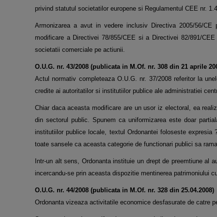
privind statutul societatilor europene si Regulamentul CEE nr. 1.4
Armonizarea a avut in vedere inclusiv Directiva 2005/56/CE pri
modificare a Directivei 78/855/CEE si a Directivei 82/891/CEE p
societatii comerciale pe actiunii.
O.U.G. nr. 43/2008 (publicata in M.Of. nr. 308 din 21 aprile 20
Actul normativ completeaza O.U.G. nr. 37/2008 referitor la unele 
credite ai autoritatilor si institutiilor publice ale administratiei
Chiar daca aceasta modificare are un usor iz electoral, ea realize
din sectorul public. Spunem ca uniformizarea este doar partiala,
institutiilor publice locale, textul Ordonantei foloseste expresia
toate sansele ca aceasta categorie de functionari publici sa ram
Intr-un alt sens, Ordonanta instituie un drept de preemtiune al au
incercandu-se prin aceasta dispozitie mentinerea patrimoniului cult
O.U.G. nr. 44/2008 (publicata in M.Of. nr. 328 din 25.04.2008)
Ordonanta vizeaza activitatile economice desfasurate de catre perso