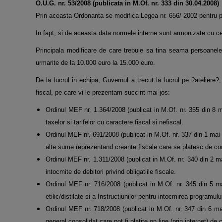
O.U.G. nr. 53/2008 (publicata in M.Of. nr. 333 din 30.04.2008)
Prin aceasta Ordonanta se modifica Legea nr. 656/ 2002 pentru pre
In fapt, si de aceasta data normele interne sunt armonizate cu c
Principala modificare de care trebuie sa tina seama persoanele
urmarite de la 10.000 euro la 15.000 euro.
De la lucrul in echipa, Guvernul a trecut la lucrul pe ?ateliere?
fiscal, pe care vi le prezentam succint mai jos:
Ordinul MEF nr. 1.364/2008 (publicat in M.Of. nr. 355 din 8 m
taxelor si tarifelor cu caractere fiscal si nefiscal.
Ordinul MEF nr. 691/2008 (publicat in M.Of. nr. 337 din 1 mai 
alte sume reprezentand creante fiscale care se platesc de cont
Ordinul MEF nr. 1.311/2008 (publicat in M.Of. nr. 340 din 2 m
intocmite de debitori privind obligatiile fiscale.
Ordinul MEF nr. 716/2008 (publicat in M.Of. nr. 345 din 5 ma
etilic/distilate si a Instructiunilor pentru intocmirea programulu
Ordinul MEF nr. 718/2008 (publicat in M.Of. nr. 347 din 6 mai 
general consolidat care pot fi platite on line (prin internet) de