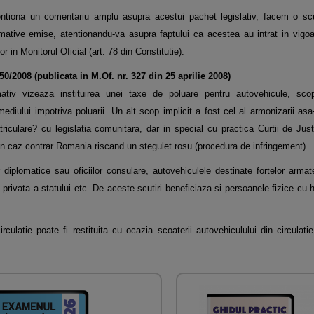
entiona un comentariu amplu asupra acestui pachet legislativ, facem o sc
mative emise, atentionandu-va asupra faptului ca acestea au intrat in vigoa
or in Monitorul Oficial (art. 78 din Constitutie).
50/2008 (publicata in M.Of. nr. 327 din 25 aprilie 2008)
ativ vizeaza instituirea unei taxe de poluare pentru autovehicule, scop
mediului impotriva poluarii. Un alt scop implicit a fost cel al armonizarii as
riculare? cu legislatia comunitara, dar in special cu practica Curtii de Just
n caz contrar Romania riscand un stegulet rosu (procedura de infringement).
diplomatice sau oficiilor consulare, autovehiculele destinate fortelor armate
a privata a statului etc. De aceste scutiri beneficiaza si persoanele fizice cu
rculatie poate fi restituita cu ocazia scoaterii autovehiculului din circulati