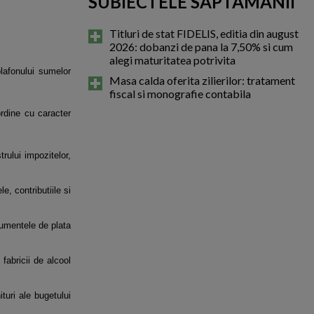
SUBIECTELE SAPTAMANII
Titluri de stat FIDELIS, editia din august
2026: dobanzi de pana la 7,50% si cum
alegi maturitatea potrivita
lafonului sumelor
Masa calda oferita zilierilor: tratament
fiscal si monografie contabila
ordine cu caracter
rului impozitelor,
, contributiile si
cumentele de plata
fabricii de alcool
turi ale bugetului