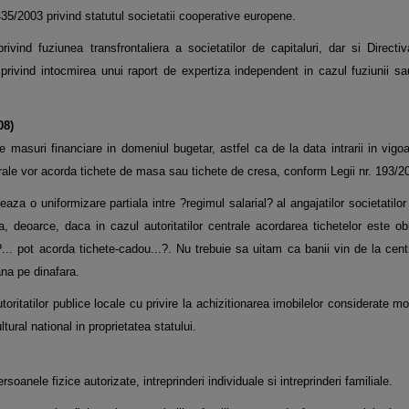
35/2003 privind statutul societatii cooperative europene.
vind fuziunea transfrontaliera a societatilor de capitaluri, dar si Direct
rivind intocmirea unui raport de expertiza independent in cazul fuziunii sau
08)
masuri financiare in domeniul bugetar, astfel ca de la data intrarii in vigoa
 centrale vor acorda tichete de masa sau tichete de cresa, conform Legii nr. 193/2
aza o uniformizare partiala intre ?regimul salarial? al angajatilor societatilor
 deoarce, daca in cazul autoritatilor centrale acordarea tichetelor este obl
 ?... pot acorda tichete-cadou...?. Nu trebuie sa uitam ca banii vin de la cent
ana pe dinafara.
toritatilor publice locale cu privire la achizitionarea imobilelor considerate m
ural national in proprietatea statului.
anele fizice autorizate, intreprinderi individuale si intreprinderi familiale.