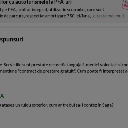
ilor cu autoturismele la PFA-uri
Va
Po
pe PFA, achitat integral, utilizat in scop mixt, care sunt
citeste mai mult
ie de parcurs, respectiv: amortizare 750 lei/luna,...
aspunsuri
Serviciile sunt prestate de medici angajati, medici voluntari si me
mentiune "contract de prestare gratuit". Cum poate fi interpretat a
GA
 atasez un rulou exterior, cum ar trebui sa-l contez in Saga?