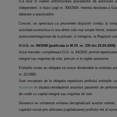
S-a avut in vedere uniformizarea procedurilor de autorizare a
independent, in baza Legii nr. 300/2004. Intentia declarata a Guv
eliberare a autorizatiilor.
Concret, se apreciaza ca prezentele dispozitii conduc la simpl
activitate economica in una dintre cele mai simple forme, mutan
autorizare/inregistrare de la primarii, in intregime, la Registrul c
O.U.G. nr. 49/2008 (publicata in M.Of. nr. 330 din 25.04.2008)
Actul normativ completeaza O.G. nr. 64/2001 privind repartizarea pr
integral sau majoritar de stat, precum si la regiile autonome.
Entitatile vizate au obligatia sa vireze dividendele la institutia pu
nr. 31/1990.
Sunt exceptate de la obligatia repartizarii profitului entitatile
dividende
in situatia neindeplinirii anumitor parametri de perfor
de credit cu capital integral sau majoritar de stat.
Deoarece se urmareste evitarea decapitalizarii acestor entitati, i
capitalul social prin utilizarea (capitalizarea) profitului net al soc