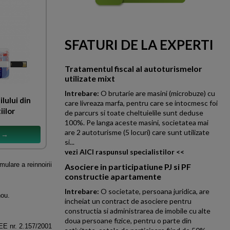
SFATURI DE LA EXPERTI
Tratamentul fiscal al autoturismelor
utilizate mixt
Intrebare:
O brutarie are masini (microbuze) cu
ilului din
care livreaza marfa, pentru care se intocmesc foi
iilor
de parcurs si toate cheltuielile sunt deduse
100%. Pe langa aceste masini, societatea mai
are 2 autoturisme (5 locuri) care sunt utilizate
s →
si...
vezi AICI raspunsul specialistilor <<
ulare a reinnoirii
Asociere in participatiune PJ si PF
constructie apartamente
Intrebare:
O societate, persoana juridica, are
nou.
incheiat un contract de asociere pentru
constructia si administrarea de imobile cu alte
doua persoane fizice, pentru o parte din
CEE nr. 2.157/2001