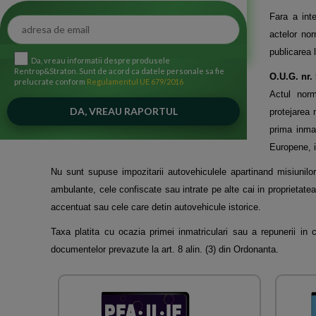
Fara a int
actelor nor
publicarea l
Da, vreau informatii despre produsele
Rentrop&Straton. Sunt de acord ca datele personale sa fie
O.U.G. nr. 
prelucrate conform
Regulamentul UE 679/2016
Actul norm
protejarea 
prima inmat
Europene, i
Nu sunt supuse impozitarii autovehiculele apartinand misiunilor 
ambulante, cele confiscate sau intrate pe alte cai in proprietate
accentuat sau cele care detin autovehicule istorice.
Taxa platita cu ocazia primei inmatriculari sau a repunerii in ci
documentelor prevazute la art. 8 alin. (3) din Ordonanta.