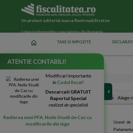
Un proiect editorial marca
Rentrop&Straton
-
Liderul informatiilor specializate din Romania
home
TAXE SI IMPOZITE
DECLARATI
ATENTIE CONTABILI!
Last minutes...
Modificari importante
18-Nov-2008
4648
in
Codul fiscal!
Descarcati GRATUIT
Alege-n
Raportul Special
realizat de specialisti
Radierea unei PFA. Noile Studii de Caz cu
Uzand de dr
modificarile din lege
Parlamentul