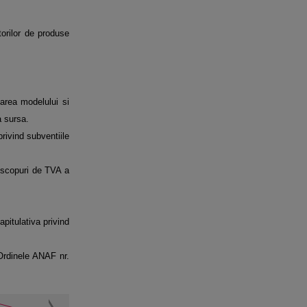
orilor de produse
area modelului si
a sursa.
rivind subventiile
n scopuri de TVA a
pitulativa privind
 Ordinele ANAF nr.