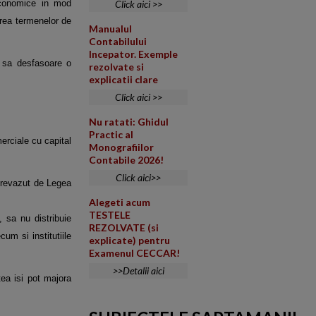
 economice in mod
Click aici >>
area termenelor de
Manualul
Contabilului
Incepator. Exemple
c sa desfasoare o
rezolvate si
explicatii clare
Click aici >>
Nu ratati: Ghidul
Practic al
merciale cu capital
Monografiilor
Contabile 2026!
Click aici>>
l prevazut de Legea
Alegeti acum
TESTELE
, sa nu distribuie
REZOLVATE (si
um si institutiile
explicate) pentru
Examenul CECCAR!
>>Detalii aici
tea isi pot majora