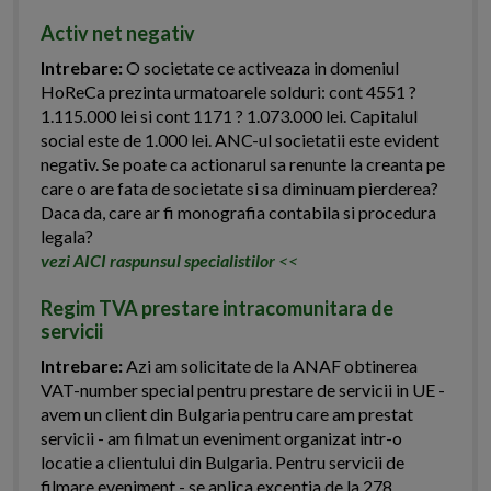
Activ net negativ
Intrebare:
O societate ce activeaza in domeniul
HoReCa prezinta urmatoarele solduri: cont 4551 ?
1.115.000 lei si cont 1171 ? 1.073.000 lei. Capitalul
social este de 1.000 lei. ANC-ul societatii este evident
negativ. Se poate ca actionarul sa renunte la creanta pe
care o are fata de societate si sa diminuam pierderea?
Daca da, care ar fi monografia contabila si procedura
legala?
vezi AICI raspunsul specialistilor
<<
Regim TVA prestare intracomunitara de
servicii
Intrebare:
Azi am solicitate de la ANAF obtinerea
VAT-number special pentru prestare de servicii in UE -
avem un client din Bulgaria pentru care am prestat
servicii - am filmat un eveniment organizat intr-o
locatie a clientului din Bulgaria. Pentru servicii de
filmare eveniment - se aplica exceptia de la 278