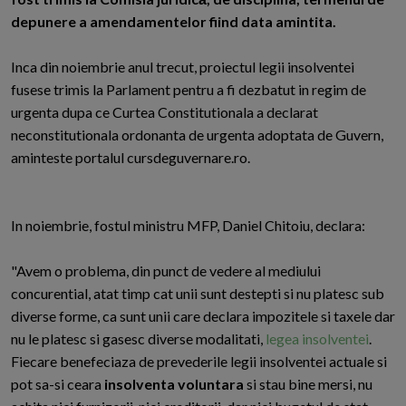
depunere a amendamentelor fiind data amintita.
Inca din noiembrie anul trecut, proiectul legii insolventei
fusese trimis la Parlament pentru a fi dezbatut in regim de
urgenta dupa ce Curtea Constitutionala a declarat
neconstitutionala ordonanta de urgenta adoptata de Guvern,
aminteste portalul cursdeguvernare.ro.
In noiembrie, fostul ministru MFP, Daniel Chitoiu, declara:
"Avem o problema, din punct de vedere al mediului
concurential, atat timp cat unii sunt destepti si nu platesc sub
diverse forme, ca sunt unii care declara impozitele si taxele dar
nu le platesc si gasesc diverse modalitati,
legea insolventei
.
Fiecare benefeciaza de prevederile legii insolventei actuale si
pot sa-si ceara
insolventa voluntara
si stau bine mersi, nu