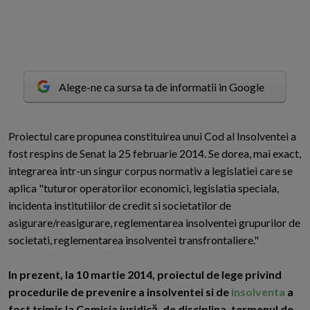
Alege-ne ca sursa ta de informatii in Google
P
roiectul care propunea constituirea unui Cod al Insolventei a
fost respins de Senat la 25 februarie 2014. Se dorea, mai exact,
integrarea intr-un singur corpus normativ a legislatiei care se
aplica "tuturor operatorilor economici, legislatia speciala,
incidenta institutiilor de credit si societatilor de
asigurare/reasigurare, reglementarea insolventei grupurilor de
societati, reglementarea insolventei transfrontaliere."
In prezent, la 10 martie 2014, proiectul de lege privind
procedurile de prevenire a insolventei si de
insolventa
a
fost trimis la Comisia juridică, de disciplina, termenul de