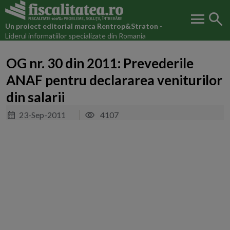
menu
search
Un proiect editorial marca
Rentrop&Straton
-
Liderul informatiilor specializate din Romania
OG nr. 30 din 2011: Prevederile
ANAF pentru declararea veniturilor
din salarii
23-Sep-2011
4107