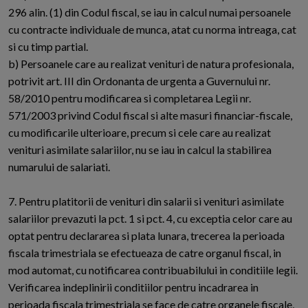
296 alin. (1) din Codul fiscal, se iau in calcul numai persoanele
cu contracte individuale de munca, atat cu norma intreaga, cat
si cu timp partial.
b) Persoanele care au realizat venituri de natura profesionala,
potrivit art. III din Ordonanta de urgenta a Guvernului nr.
58/2010 pentru modificarea si completarea Legii nr.
571/2003 privind Codul fiscal si alte masuri financiar-fiscale,
cu modificarile ulterioare, precum si cele care au realizat
venituri asimilate salariilor, nu se iau in calcul la stabilirea
numarului de salariati.
7. Pentru platitorii de venituri din salarii si venituri asimilate
salariilor prevazuti la pct. 1 si pct. 4, cu exceptia celor care au
optat pentru declararea si plata lunara, trecerea la perioada
fiscala trimestriala se efectueaza de catre organul fiscal, in
mod automat, cu notificarea contribuabilului in conditiile legii.
Verificarea indeplinirii conditiilor pentru incadrarea in
perioada fiscala trimestriala se face de catre organele fiscale,