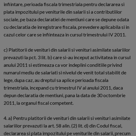
infiintare, perioada fiscala trimestriala pentru declararea si
plata impozitului pe veniturile din salarii si a contributiilor
sociale, pe baza declaratiei de mentiuni care se depune odata
cu declaratia de inregistrare fiscala, prevedere aplicabila si in
cazul celor care se infiinteaza in cursul trimestrului IV 2011.
c) Platitorii de venituri din salarii si venituri asimilate salariilor
prevazuti la pct. 3 lit. b) care si-au inceput activitatea in cursul
anului 2011 si estimeaza ca vor indeplini conditiile privind
numarul mediu de salariati si nivelul de venit total stabilit de
lege, dupa caz, au dreptul sa aplice perioada fiscala
trimestriala, incepand cu trimestrul IV al anului 2011, daca
depun declaratia de mentiuni, pana la data de 30 octombrie
2011, la organul fiscal competent.
4. a) Pentru platitorii de venituri din salarii si venituri asimilate
salariilor prevazuti la art. 58 alin. (2) lit. d) din Codul fiscal,
declararea si plata impozitului pe veniturile din salarii, precum