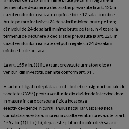
termenul de depunere a declaratiei prevazute la art. 120, in
cazul veniturilor realizate cuprinse intre 12 salarii minime
brute pe tara inclusiv si 24 de salarii minime brute pe tara;
c) nivelul de 24 de salarii minime brute pe tara, in vigoare la
termenul de depunere a declaratiei prevazute la art. 120, in
cazul veniturilor realizate cel putin egale cu 24 de salarii
minime brute pe tara.
La art. 155 alin. (1) lit. g) sunt prevazute urmatoarele: g)
venituri din investitii, definite conform art. 91;.
Asadar, obligatia de plata a contributiei de asigurari sociale de
sanatate (CASS) pentru veniturile din dividende intervine doar
in masura in care persoana fizica incaseaza
efectiv dividende in cursul anului fiscal, iar valoarea neta
cumulata a acestora, impreuna cu alte venituri prevazute la art.
155 alin. (1) lit. c)-h), depaseste plafonul minim de 6 salarii