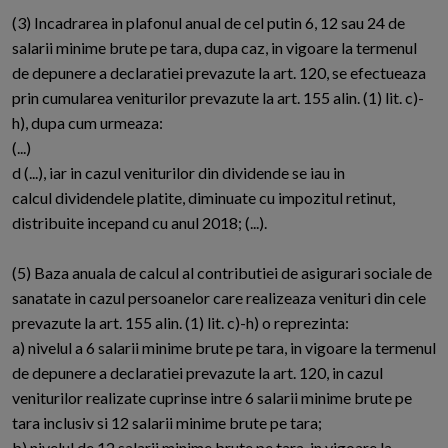
(3) Incadrarea in plafonul anual de cel putin 6, 12 sau 24 de
salarii minime brute pe tara, dupa caz, in vigoare la termenul
de depunere a declaratiei prevazute la art. 120, se efectueaza
prin cumularea veniturilor prevazute la art. 155 alin. (1) lit. c)-
h), dupa cum urmeaza:
(...)
d (...), iar in cazul veniturilor din dividende se iau in
calcul dividendele platite, diminuate cu impozitul retinut,
distribuite incepand cu anul 2018; (...).
(5) Baza anuala de calcul al contributiei de asigurari sociale de
sanatate in cazul persoanelor care realizeaza venituri din cele
prevazute la art. 155 alin. (1) lit. c)-h) o reprezinta:
a) nivelul a 6 salarii minime brute pe tara, in vigoare la termenul
de depunere a declaratiei prevazute la art. 120, in cazul
veniturilor realizate cuprinse intre 6 salarii minime brute pe
tara inclusiv si 12 salarii minime brute pe tara;
b) nivelul de 12 salarii minime brute pe tara, in vigoare la