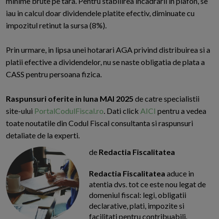
minime brute pe tara. Pentru stabilirea incadrarii in plafon, se
iau in calcul doar dividendele platite efectiv, diminuate cu
impozitul retinut la sursa (8%).
Prin urmare, in lipsa unei hotarari AGA privind distribuirea si a
platii efective a dividendelor, nu se naste obligatia de plata a
CASS pentru persoana fizica.
Raspunsuri oferite in luna MAI 2025
de catre specialistii
site-ului
PortalCodulFiscal.ro
. Dati click
AICI
pentru a vedea
toate noutatile din Codul Fiscal consultanta si raspunsuri
detaliate de la experti.
de
Redactia Fiscalitatea
Redactia Fiscalitatea
aduce in
atentia dvs. tot ce este nou legat de
domeniul fiscal: legi, obligatii
declarative, plati, impozite si
facilitati pentru contribuabili.