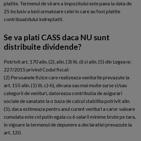
platite. Termenul de virare a impozitului este pana la data de
25 inclusiv a lunii urmatoare celei in care au fost platite
contribuabilului indreptatit.
Se va plati CASS daca NU sunt
distribuite dividende?
P
otrivit art. 170 alin. (2), alin. (3) lit. d) si alin. (5) din Legea nr.
227/2015 privind Codul fiscal:
(2) Persoanele fizice care realizeaza veniturile prevazute la
art. 155 alin. (1) lit. c)-h), din una sau mai multe surse si/sau
categorii de venituri, datoreaza contributia de asigurari
sociale de sanatate la o baza de calcul stabilita potrivit alin.
(5), daca estimeaza pentru anul curent venituri a caror valoare
cumulata este cel putin egala cu 6 salarii minime brute pe tara,
in vigoare la termenul de depunere a declaratiei prevazute la
art. 120.