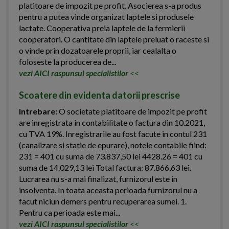
platitoare de impozit pe profit. Asocierea s-a produs
pentru a putea vinde organizat laptele si produsele
lactate. Cooperativa preia laptele de la fermierii
cooperatori. O cantitate din laptele preluat o raceste si
o vinde prin dozatoarele proprii, iar cealalta o
foloseste la producerea de...
vezi AICI raspunsul specialistilor
<<
Scoatere din evidenta datorii prescrise
Intrebare:
O societate platitoare de impozit pe profit
are inregistrata in contabilitate o factura din 10.2021,
cu TVA 19%. Inregistrarile au fost facute in contul 231
(canalizare si statie de epurare), notele contabile fiind:
231 = 401 cu suma de 73.837,50 lei 4428.26 = 401 cu
suma de 14.029,13 lei Total factura: 87.866,63 lei.
Lucrarea nu s-a mai finalizat, furnizorul este in
insolventa. In toata aceasta perioada furnizorul nu a
facut niciun demers pentru recuperarea sumei. 1.
Pentru ca perioada este mai...
vezi AICI raspunsul specialistilor
<<