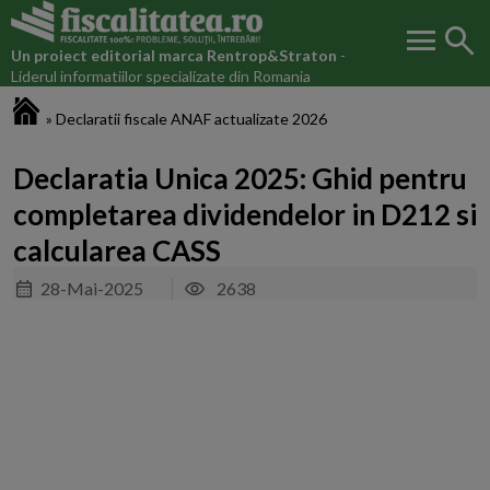
menu
search
Un proiect editorial marca
Rentrop&Straton
-
Liderul informatiilor specializate din Romania
Fiscalitatea.ro
»
Declaratii fiscale ANAF actualizate 2026
Declaratia Unica 2025: Ghid pentru
completarea dividendelor in D212 si
calcularea CASS
28-Mai-2025
2638