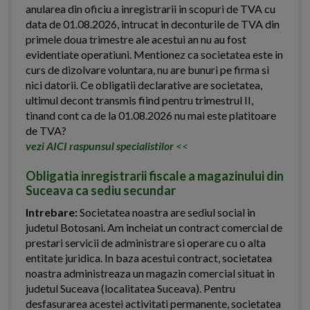
anularea din oficiu a inregistrarii in scopuri de TVA cu
data de 01.08.2026, intrucat in deconturile de TVA din
primele doua trimestre ale acestui an nu au fost
evidentiate operatiuni. Mentionez ca societatea este in
curs de dizolvare voluntara, nu are bunuri pe firma si
nici datorii. Ce obligatii declarative are societatea,
ultimul decont transmis fiind pentru trimestrul II,
tinand cont ca de la 01.08.2026 nu mai este platitoare
de TVA?
vezi AICI raspunsul specialistilor
<<
Obligatia inregistrarii fiscale a magazinului din
Suceava ca sediu secundar
Intrebare:
Societatea noastra are sediul social in
judetul Botosani. Am incheiat un contract comercial de
prestari servicii de administrare si operare cu o alta
entitate juridica. In baza acestui contract, societatea
noastra administreaza un magazin comercial situat in
judetul Suceava (localitatea Suceava). Pentru
desfasurarea acestei activitati permanente, societatea