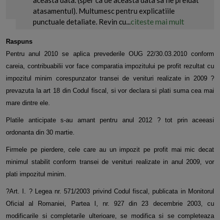
aceasta data. (sper ca de aceasta data sa fie preluat
atasamentul). Multumesc pentru explicatiile
citeste mai mult
punctuale detaliate. Revin cu...
Raspuns
Pentru anul 2010 se aplica prevederile OUG 22/30.03.2010 conform
careia, contribuabilii vor face comparatia impozitului pe profit rezultat cu
impozitul minim corespunzator transei de venituri realizate in 2009 ?
prevazuta la art 18 din Codul fiscal, si vor declara si plati suma cea mai
mare dintre ele.
Platile anticipate s-au amant pentru anul 2012 ? tot prin aceeasi
ordonanta din 30 martie.
Firmele pe pierdere, cele care au un impozit pe profit mai mic decat
minimul stabilit conform transei de venituri realizate in anul 2009, vor
plati impozitul minim.
?Art. I. ? Legea nr. 571/2003 privind Codul fiscal, publicata in Monitorul
Oficial al Romaniei, Partea I, nr. 927 din 23 decembrie 2003, cu
modificarile si completarile ulterioare, se modifica si se completeaza