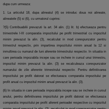
dupa cum urmeaza:
1. La articolul 18, dupa alineatul (4) se introduc doua noi alineate,
alineatele (5) si (6), cu urmatorul cuprins:
?(5) Contribuabilii prevazuti la art. 34 alin. (1) lit. b) efectueaza pentru
trimestrele I-III comparatia impozitului pe profit trimestrial cu impozitul
minim prevazut la alin. (3), recalculat in mod corespunzator pentru
trimestrul respectiv, prin impartirea impozitului minim anual la 12 si
inmultirea cu numarul de luni aferente trimestrului respectiv. In situatia in
care perioada impozabila incepe sau se incheie in cursul unui trimestru,
impozitul minim prevazut la alin. (3) se recalculeaza corespunzator
numarului de zile aferente trimestrului respectiv. Pentru definitivarea
impozitului pe profit datorat se efectueaza comparatia impozitului pe
profit anual cu impozitul minim anual prevazut la alin. (3).
(6) In situatia in care perioada impozabila incepe sau se incheie in cursul
anului, pentru definitivarea impozitului pe profit datorat se efectueaza
comparatia impozitului pe profit aferent perioadei respective cu impozitul
minim anual prevazut la alin. (3), recalculat in mod corespunzator pentru