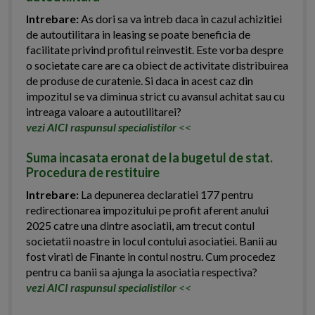
Intrebare:
As dori sa va intreb daca in cazul achizitiei
de autoutilitara in leasing se poate beneficia de
facilitate privind profitul reinvestit. Este vorba despre
o societate care are ca obiect de activitate distribuirea
de produse de curatenie. Si daca in acest caz din
impozitul se va diminua strict cu avansul achitat sau cu
intreaga valoare a autoutilitarei?
vezi AICI raspunsul specialistilor
<<
Suma incasata eronat de la bugetul de stat.
Procedura de restituire
Intrebare:
La depunerea declaratiei 177 pentru
redirectionarea impozitului pe profit aferent anului
2025 catre una dintre asociatii, am trecut contul
societatii noastre in locul contului asociatiei. Banii au
fost virati de Finante in contul nostru. Cum procedez
pentru ca banii sa ajunga la asociatia respectiva?
vezi AICI raspunsul specialistilor
<<