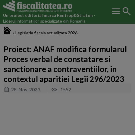
menu
search
Un proiect editorial marca
Rentrop&Straton
-
Liderul informatiilor specializate din Romania
Fiscalitatea.ro
»
Legislatia fiscala actualizata 2026
Proiect: ANAF modifica formularul
Proces verbal de constatare si
sanctionare a contraventiilor, in
contextul aparitiei Legii 296/2023
28-Nov-2023
1552