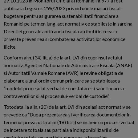
27.10.1023 in Monitorul Oficial al Romaniei nr.977 a fost
publicata Legea nr. 296/2023 privind unele masuri fiscal-
bugetare pentru asigurarea sustenabilitatii financiare a
Romaniei pe termen lung, act normativ ce stabileste in sarcina
Directiei generale antifrauda fiscala atributii in ceea ce
priveste prevenirea si combaterea activitatilor economice
ilicite.
Conform alin. (34) lit. a) de la art. LVI din cuprinsul actului
normativ, Agentiei Nationale de Administrare Fiscala (ANAF)
si Autoritatii Vamale Romane (AVR) le revine obligatia de
elaborare a unui ordin comun prin care sa se stabileasca
”modelul procesului-verbal de constatare si sanctionare a
contraventiilor si al procesului-verbal de custodie”.
Totodata, la alin. (20) de la art. LVI din acelasi act normativ se
prevede ca ”Dupa prezentarea si verificarea documentelor in
termenul prevazut la alini (18) liti j) se incheie un proces-verbal
de incetare totoala sau partiala a indisponibilizarii si de
restituire totala sau partiala, dupa caz, a bunurilor