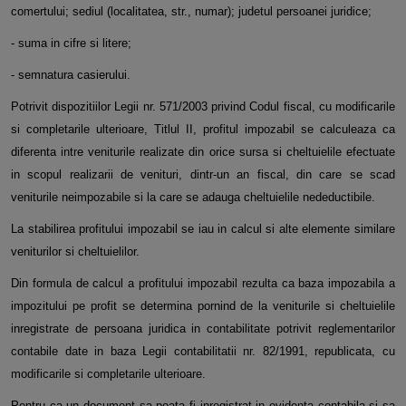
comertului; sediul (localitatea, str., numar); judetul persoanei juridice;
- suma in cifre si litere;
- semnatura casierului.
Potrivit dispozitiilor Legii nr. 571/2003 privind Codul fiscal, cu modificarile
si completarile ulterioare, Titlul II, profitul impozabil se calculeaza ca
diferenta intre veniturile realizate din orice sursa si cheltuielile efectuate
in scopul realizarii de venituri, dintr-un an fiscal, din care se scad
veniturile neimpozabile si la care se adauga cheltuielile nedeductibile.
La stabilirea profitului impozabil se iau in calcul si alte elemente similare
veniturilor si cheltuielilor.
Din formula de calcul a profitului impozabil rezulta ca baza impozabila a
impozitului pe profit se determina pornind de la veniturile si cheltuielile
inregistrate de persoana juridica in contabilitate potrivit reglementarilor
contabile date in baza Legii contabilitatii nr. 82/1991, republicata, cu
modificarile si completarile ulterioare.
Pentru ca un document sa poata fi inregistrat in evidenta contabila si sa