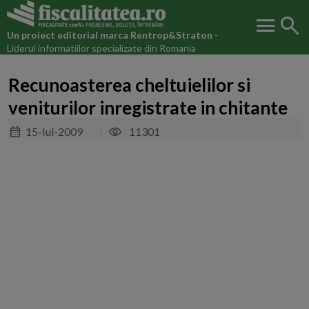
menu
search
Un proiect editorial marca
Rentrop&Straton
-
Liderul informatiilor specializate din Romania
Recunoasterea cheltuielilor si
veniturilor inregistrate in chitante
15-Iul-2009
11301