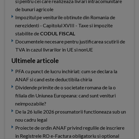
si pentru cei care realizeaza livrari intracomunitare
de bunuri agricole
Impozitul pe veniturile obtinute din Romania de
nerezidenti - Capitolul XVIII - Taxe si impozite
stabilite de
CODUL FISCAL
Documentele necesare pentru justificarea scutirii de
TVA in cazul livrarilor in UE si nonUE
Ultimele articole
PFA cu punct de lucru inchiriat: cum se declara la
ANAF si cand este deductibila chiria
Dividende primite de o societate romana de la o
filiala din Uniunea Europeana: cand sunt venituri
neimpozabile?
De la 26 iulie 2026 prosumatorii functioneaza sub un
nou cadru legal
Proiecte de ordin ANAF privind regulile de inscriere
in Registrele RO e-Factura obligatoriu si optional