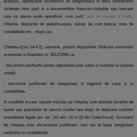
acestuia, operatiunile economice se inregistreaza in baza contractelor
incheiate intre parti si a documentelor financiar-contabile sau bancare
care sa ateste acele operatiuni, cum sunt:
aviz de insotire a marfii
,
chitanta, dispozitie de plata/incasare, extras de cont bancar, nota de
contabilitate etc., dupa caz.
Chitanta (Cod 14-4-1), serveste, potrivit dispozitiilor Ordinului ministrului
economiei si finantelor nr. 3512/2008 ca:
- document justificativ pentru depunerea unei sume in numerar la casieria
unitatii;
- document justificativ de inregistrare in registrul de casa si in
contabilitate.
In conditiile in care sumele inscrise pe chitanta sunt aferente livrarilor de
bunuri sau prestarilor de servicii scutite fara drept de deducere conform
prevederilor legale (ex: art. 141 alin. (1) si (2) din Codul fiscal), formularul
de chitanta este documentul justificativ care sta la baza inregistrarii
veniturilor in contabilitate.