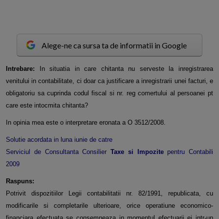
Alege-ne ca sursa ta de informatii in Google
I
ntrebare:
In situatia in care chitanta nu serveste la inregistrarea
venitului in contabilitate, ci doar ca justificare a inregistrarii unei facturi, e
obligatoriu sa cuprinda codul fiscal si nr. reg comertului al persoanei pt
care este intocmita chitanta?
In opinia mea este o interpretare eronata a O 3512/2008.
Solutie acordata in luna iunie de catre
Serviciul de Consultanta Consilier
Taxe si Impozite
pentru Contabili
2009
Raspuns:
Potrivit dispozitiilor Legii contabilitatii nr. 82/1991, republicata, cu
modificarile si completarile ulterioare, orice operatiune economico-
financiara efectuata se consemneaza in momentul efectuarii ei intr-un