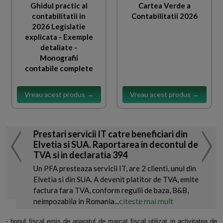
Ghidul practic al
Cartea Verde a
contabilitatii in
Contabilitatii 2026
2026 Legislatie
explicata - Exemple
detaliate -
Monografii
contabile complete
Vreau acest produs →
Vreau acest produs →
Prestari servicii IT catre beneficiari din
Elvetia si SUA. Raportarea in decontul de
TVA si in declaratia 394
Un PFA presteaza servicii IT, are 2 clienti, unul din
Elvetia si din SUA. A devenit platitor de TVA, emite
factura fara TVA, conform regulii de baza, B&B,
citeste mai mult
neimpozabila in Romania...
- bonul fiscal emis de aparatul de marcat fiscal utilizat in activitatea de