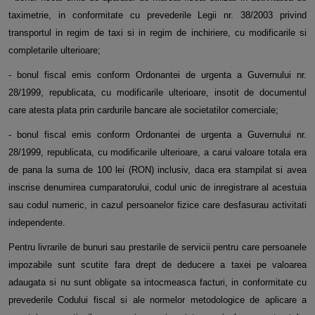
taximetrie, in conformitate cu prevederile Legii nr. 38/2003 privind
transportul in regim de taxi si in regim de inchiriere, cu modificarile si
completarile ulterioare;
- bonul fiscal emis conform Ordonantei de urgenta a Guvernului nr.
28/1999, republicata, cu modificarile ulterioare, insotit de documentul
care atesta plata prin cardurile bancare ale societatilor comerciale;
- bonul fiscal emis conform Ordonantei de urgenta a Guvernului nr.
28/1999, republicata, cu modificarile ulterioare, a carui valoare totala era
de pana la suma de 100 lei (RON) inclusiv, daca era stampilat si avea
inscrise denumirea cumparatorului, codul unic de inregistrare al acestuia
sau codul numeric, in cazul persoanelor fizice care desfasurau activitati
independente.
Pentru livrarile de bunuri sau prestarile de servicii pentru care persoanele
impozabile sunt scutite fara drept de deducere a taxei pe valoarea
adaugata si nu sunt obligate sa intocmeasca facturi, in conformitate cu
prevederile Codului fiscal si ale normelor metodologice de aplicare a