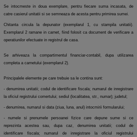
Se intocmeste in doua exemplare, pentru fiecare suma incasata, de
catre casierul unitatii si se semneaza de acesta pentru primirea sumei.
Chitanta circula la depunator (exemplarul 1, cu stampila unitatii).
Exemplarul 2 ramane in carnet, fiind folosit ca document de verificare a
operatiunilor efectuate in registrul de casa.
Se arhiveaza la compartimentul financiar-contabil, dupa utilizarea
completa a carnetului (exemplarul 2).
Principalele elemente pe care trebuie sa le contina sunt:
- denumirea unitatii; codul de identificare fiscala; numarul de inregistrare
la oficiul registrului comertului; sediul (localitatea, str., numar); judetul;
- denumirea, numarul si data (ziua, luna, anul) intocmirii formularului;
- numele si prenumele persoanei fizice care depune sume si ce
reprezinta acestea sau, dupa caz, denumirea unitatii; codul de
identificare fiscala; numarul de inregistrare la oficiul registrului