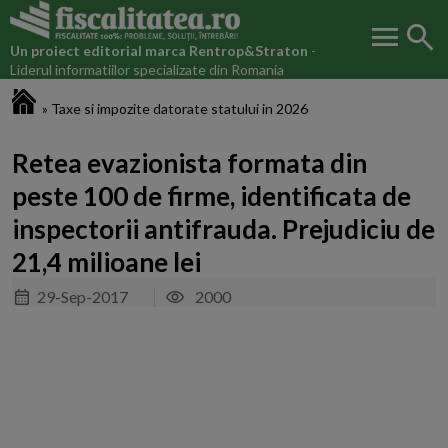
menu
search
Un proiect editorial marca
Rentrop&Straton
-
Liderul informatiilor specializate din Romania
Fiscalitatea.ro
»
Taxe si impozite datorate statului in 2026
Retea evazionista formata din
peste 100 de firme, identificata de
inspectorii antifrauda. Prejudiciu de
21,4 milioane lei
29-Sep-2017
2000