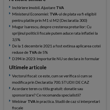
Inchiriere imobil. Ajustare
TVA
Ministerul Economiei:
TVA
-ul de plata va fi eligibil
pentru platile prin M1 si M2 (Declaratia 300)
Mugur Isarescu, despre cresterea preturilor: Cu
sprijinul politicii fiscale putem aduce rata inflatiei la
3,5%
De la 1 decembrie 2021 a fost extinsa aplicarea cotei
reduse de
TVA
de 5%
D394 in 2023: Importurile NU se declara in formular
Ultimele articole
Vectorul fiscal: ce este, cum se verifica si cum se
modifica prin Declaratia 700. STUDII DE CAZ
Acordare teren cu titlu gratuit: donatie sau
sponsorizare? Ce recomanda specialistii?
Webinar
TVA
in practica. Studii de caz si interpretari
fiscale