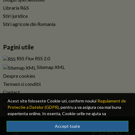
Libraria R&S
Stiri juridice
Stiri agricole din Romania
Pagini utile
RSS Flux RSS 2.0
Sitemap XML
Despre cookies
Termeni si conditii
Contact
Publicitate
Acest site foloseste Cookie-uri, conform noului
Regulament de
Protectie a Datelor (GDPR)
, pentru a va asigura cea mai buna
Privacy policy RO
experienta online. In esenta, Cookie-urile ne ajuta sa
imbunatatim continutul de pe site, oferindu-va dvs., cititorul, o
© 2026 Fiscalitatea.ro. Toate drepturile rezervate.
experienta online personalizata si mult mai rapida. Ele sunt
Accept toate
folosite doar de site-ul nostru si partenerii nostri de incredere.