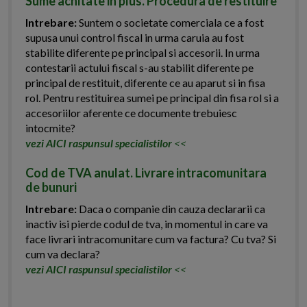
Sume achitate in plus. Procedura de restituire
Intrebare:
Suntem o societate comerciala ce a fost
supusa unui control fiscal in urma caruia au fost
stabilite diferente pe principal si accesorii. In urma
contestarii actului fiscal s-au stabilit diferente pe
principal de restituit, diferente ce au aparut si in fisa
rol. Pentru restituirea sumei pe principal din fisa rol si a
accesoriilor aferente ce documente trebuiesc
intocmite?
vezi AICI raspunsul specialistilor
<<
Cod de TVA anulat. Livrare intracomunitara
de bunuri
Intrebare:
Daca o companie din cauza declararii ca
inactiv isi pierde codul de tva, in momentul in care va
face livrari intracomunitare cum va factura? Cu tva? Si
cum va declara?
vezi AICI raspunsul specialistilor
<<