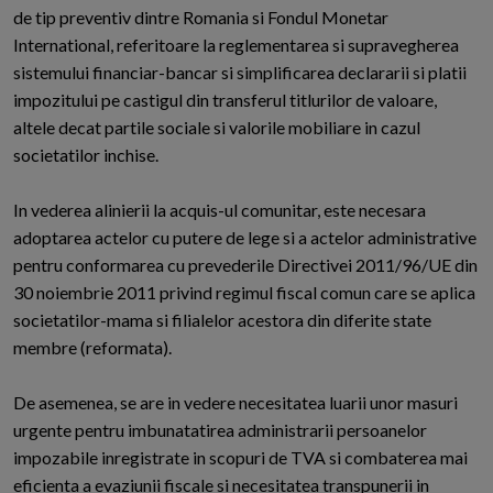
de tip preventiv dintre Romania si Fondul Monetar
International, referitoare la reglementarea si supravegherea
sistemului financiar-bancar si simplificarea declararii si platii
impozitului pe castigul din transferul titlurilor de valoare,
altele decat partile sociale si valorile mobiliare in cazul
societatilor inchise.
In vederea alinierii la acquis-ul comunitar, este necesara
adoptarea actelor cu putere de lege si a actelor administrative
pentru conformarea cu prevederile Directivei 2011/96/UE din
30 noiembrie 2011 privind regimul fiscal comun care se aplica
societatilor-mama si filialelor acestora din diferite state
membre (reformata).
De asemenea, se are in vedere necesitatea luarii unor masuri
urgente pentru imbunatatirea administrarii persoanelor
impozabile inregistrate in scopuri de TVA si combaterea mai
eficienta a evaziunii fiscale si necesitatea transpunerii in