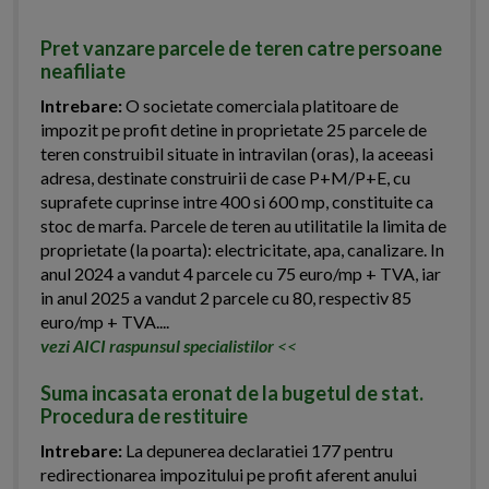
Pret vanzare parcele de teren catre persoane
neafiliate
Intrebare:
O societate comerciala platitoare de
impozit pe profit detine in proprietate 25 parcele de
teren construibil situate in intravilan (oras), la aceeasi
adresa, destinate construirii de case P+M/P+E, cu
suprafete cuprinse intre 400 si 600 mp, constituite ca
stoc de marfa. Parcele de teren au utilitatile la limita de
proprietate (la poarta): electricitate, apa, canalizare. In
anul 2024 a vandut 4 parcele cu 75 euro/mp + TVA, iar
in anul 2025 a vandut 2 parcele cu 80, respectiv 85
euro/mp + TVA....
vezi AICI raspunsul specialistilor
<<
Suma incasata eronat de la bugetul de stat.
Procedura de restituire
Intrebare:
La depunerea declaratiei 177 pentru
redirectionarea impozitului pe profit aferent anului