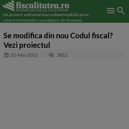
menu
search
Un proiect editorial marca
Rentrop&Straton
-
Liderul informatiilor specializate din Romania
Se modifica din nou Codul fiscal?
Vezi proiectul
22-Mai-2012
3812