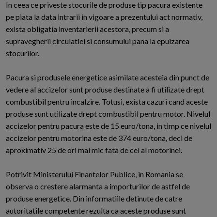
In ceea ce priveste stocurile de produse tip pacura existente
pe piata la data intrarii in vigoare a prezentului act normativ,
exista obligatia inventarierii acestora, precum si a
supravegherii circulatiei si consumului pana la epuizarea
stocurilor.
Pacura si produsele energetice asimilate acesteia din punct de
vedere al accizelor sunt produse destinate a fi utilizate drept
combustibil pentru incalzire. Totusi, exista cazuri cand aceste
produse sunt utilizate drept combustibil pentru motor. Nivelul
accizelor pentru pacura este de 15 euro/tona, in timp ce nivelul
accizelor pentru motorina este de 374 euro/tona, deci de
aproximativ 25 de ori mai mic fata de cel al motorinei.
Potrivit Ministerului Finantelor Publice, in Romania se
observa o crestere alarmanta a importurilor de astfel de
produse energetice. Din informatiile detinute de catre
autoritatile competente rezulta ca aceste produse sunt