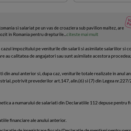
Va
Po
 Romania si salariat pe un vas de croaziera sub pavilion maltez, are
citeste mai mult
ozit in Romania pentru drepturile...
 cazul impozitului pe veniturile din salarii si asimilate salariilor si c
 care au calitatea de angajatori sau sunt asimilate acestora proced
 din anul anterior si, dupa caz, veniturile totale realizate in anul a
strial, potrivit prevederilor art.147, alin.(6) si (7) din Legea nr.227
tica a numarului de salariati din Declaratiile 112 depuse pentru fi
tiile financiare ale anului anterior.
claratie de inregistrare fiscala/Declaratie de mentiuni pentru pers