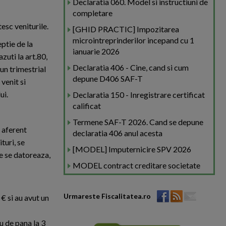
Declaratia 060. Model si instructiuni de
completare
esc veniturile.
[GHID PRACTIC] Impozitarea
microintreprinderilor incepand cu 1
eptie de la
ianuarie 2026
azuti la art.80,
Declaratia 406 - Cine, cand si cum
pun trimestrial
depune D406 SAF-T
 venit si
ui.
Declaratia 150 - Inregistrare certificat
calificat
Termene SAF-T 2026. Cand se depune
l aferent
declaratia 406 anul acesta
ituri, se
[MODEL] Imputernicire SPV 2026
re se datoreaza,
MODEL contract creditare societate
Urmareste Fiscalitatea.ro
 € si au avut un
u de pana la 3