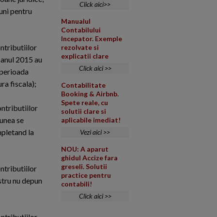
Click aici>>
iuni pentru
Manualul
Contabilului
Incepator. Exemple
ntributiilor
rezolvate si
explicatii clare
n anul 2015 au
Click aici >>
 perioada
ra fiscala);
Contabilitate
Booking & Airbnb.
Spete reale, cu
ontributiilor
solutii clare si
iunea se
aplicabile imediat!
mpletand la
Vezi aici >>
NOU: A aparut
ghidul Accize fara
greseli. Solutii
ntributiilor
practice pentru
estru nu depun
contabili!
Click aici >>
ontributiilor