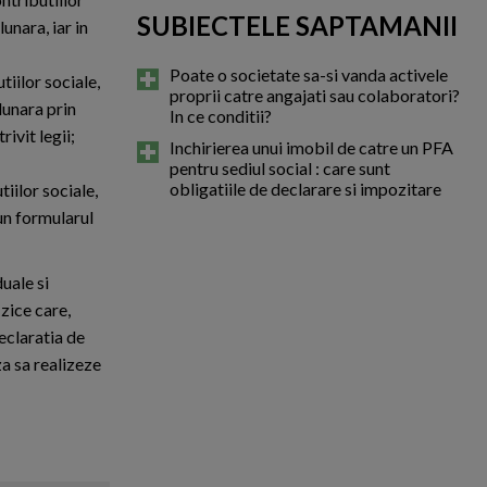
SUBIECTELE SAPTAMANII
unara, iar in
Poate o societate sa-si vanda activele
tiilor sociale,
proprii catre angajati sau colaboratori?
lunara prin
In ce conditii?
ivit legii;
Inchirierea unui imobil de catre un PFA
pentru sediul social : care sunt
obligatiile de declarare si impozitare
tiilor sociale,
un formularul
duale si
izice care,
declaratia de
za sa realizeze