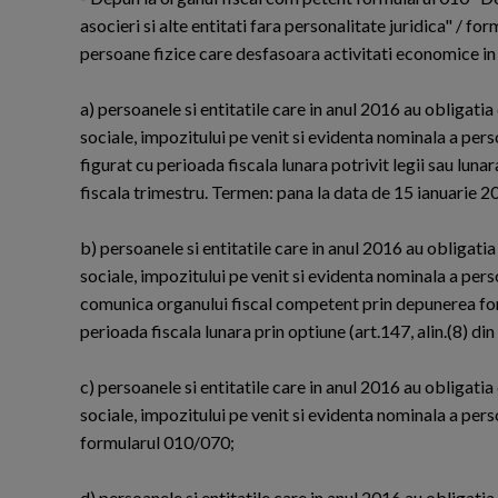
asocieri si alte entitati fara personalitate juridica" / 
persoane fizice care desfasoara activitati economice i
a) persoanele si entitatile care in anul 2016 au obligatia
sociale, impozitului pe venit si evidenta nominala a pers
figurat cu perioada fiscala lunara potrivit legii sau lu
fiscala trimestru. Termen: pana la data de 15 ianuarie 2
b) persoanele si entitatile care in anul 2016 au obligatia
sociale, impozitului pe venit si evidenta nominala a per
comunica organului fiscal competent prin depunerea fo
perioada fiscala lunara prin optiune (art.147, alin.(8) d
c) persoanele si entitatile care in anul 2016 au obligatia
sociale, impozitului pe venit si evidenta nominala a per
formularul 010/070;
d) persoanele si entitatile care in anul 2016 au obligatia