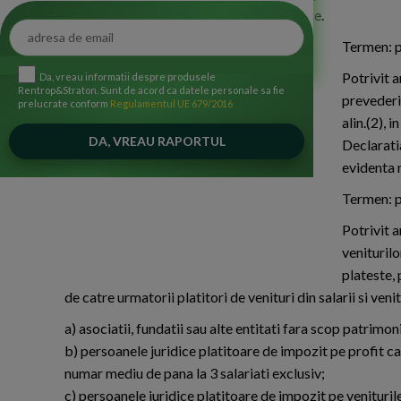
evidenta nominala a persoanelor asigurate.
Termen: pa
Potrivit a
Da, vreau informatii despre produsele
Rentrop&Straton. Sunt de acord ca datele personale sa fie
prevederil
prelucrate conform
Regulamentul UE 679/2016
alin.(2), 
Declaratia
evidenta 
Termen: pa
Potrivit a
veniturilo
plateste, 
de catre urmatorii platitori de venituri din salarii si venit
a) asociatii, fundatii sau alte entitati fara scop patrimon
b) persoanele juridice platitoare de impozit pe profit car
numar mediu de pana la 3 salariati exclusiv;
c) persoanele juridice platitoare de impozit pe venituril