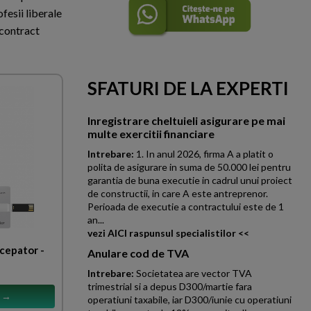
fesii liberale
 contract
SFATURI DE LA EXPERTI
Inregistrare cheltuieli asigurare pe mai
multe exercitii financiare
Intrebare:
1. In anul 2026, firma A a platit o
polita de asigurare in suma de 50.000 lei pentru
garantia de buna executie in cadrul unui proiect
de constructii, in care A este antreprenor.
Perioada de executie a contractului este de 1
an...
vezi AICI raspunsul specialistilor <<
ncepator -
Anulare cod de TVA
Intrebare:
Societatea are vector TVA
trimestrial si a depus D300/martie fara
s →
operatiuni taxabile, iar D300/iunie cu operatiuni