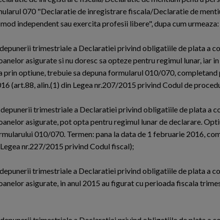
formularul 070 "Declaratie de inregistrare fiscala/Declaratie de ment
n mod independent sau exercita profesii libere", dupa cum urmeaza:
 depunerii trimestriale a Declaratiei privind obligatiile de plata a co
oanelor asigurate si nu doresc sa opteze pentru regimul lunar, iar i
nara prin optiune, trebuie sa depuna formularul 010/070, completand
016 (art.88, alin.(1) din Legea nr.207/2015 privind Codul de procedu
 depunerii trimestriale a Declaratiei privind obligatiile de plata a c
soanelor asigurate, pot opta pentru regimul lunar de declarare. Opt
rmularului 010/070. Termen: pana la data de 1 februarie 2016, co
in Legea nr.227/2015 privind Codul fiscal);
 depunerii trimestriale a Declaratiei privind obligatiile de plata a co
soanelor asigurate, in anul 2015 au figurat cu perioada fiscala trim
 depunerii trimestriale a Declaratiei privind obligatiile de plata a c