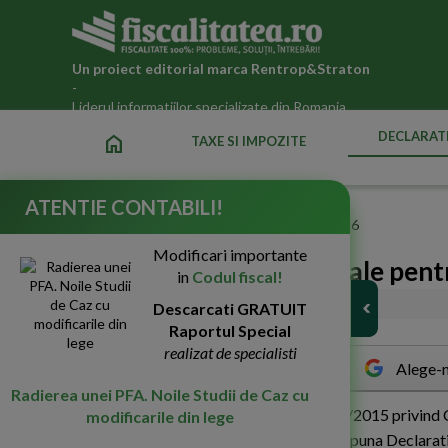
Un proiect editorial marca
Rentrop&Straton
-
Liderul informatiilor specializate din Romania
DECLARATI
home
TAXE SI IMPOZITE
ATENTIE CONTABILI!
Fiscalitatea.ro
»
Declaratii fiscale ANAF actualizate 2026
Modificari importante
Stabilirea perioadei fiscale pen
in
Codul fiscal!
15-Ian-2016
Descarcati GRATUIT
16777
Raportul Special
realizat de specialisti
Alege-n
Radierea unei PFA. Noile Studii de Caz cu
P
otrivit art.147, alin.(1) din Legea nr. 227/2015 privind 
modificarile din lege
asimilate acestora (...) sunt obligate sa depuna Declaratia