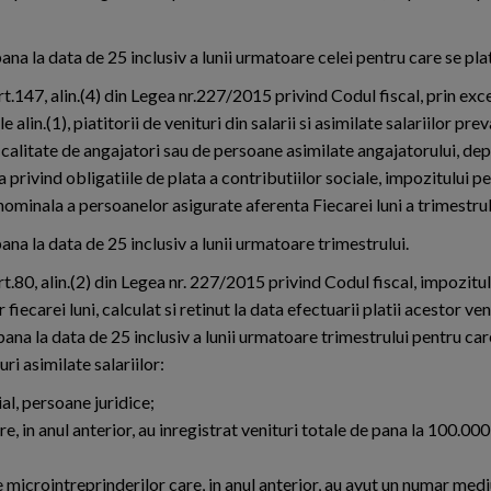
na la data de 25 inclusiv a lunii urmatoare celei pentru care se plat
rt.147, alin.(4) din Legea nr.227/2015 privind Codul fiscal, prin exc
e alin.(1), piatitorii de venituri din salarii si asimilate salariilor prev
in calitate de angajatori sau de persoane asimilate angajatorului, de
 privind obligatiile de plata a contributiilor sociale, impozitului pe
nominala a persoanelor asigurate aferenta Fiecarei luni a trimestrul
na la data de 25 inclusiv a lunii urmatoare trimestrului.
rt.80, alin.(2) din Legea nr. 227/2015 privind Codul fiscal, impozitu
r fiecarei luni, calculat si retinut la data efectuarii platii acestor ven
pana la data de 25 inclusiv a lunii urmatoare trimestrului pentru ca
uri asimilate salariilor:
ial, persoane juridice;
e, in anul anterior, au inregistrat venituri totale de pana la 100.000
e microintreprinderilor care, in anul anterior, au avut un numar medi