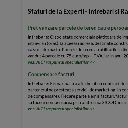
Sfaturi de la Experti - Intrebari si R
Pret vanzare parcele de teren catre persoa
Intrebare:
O societate comerciala platitoare de impo
intravilan (oras), la aceeasi adresa, destinate const
ca stoc de marfa. Parcele de teren au utilitatile la li
vandut 4 parcele cu 75 euro/mp + TVA, iar in anul 2
vezi AICI raspunsul specialistilor
<<
Compensare facturi
Intrebare:
Firma noastra a incheiat un contract de b
partenerul ne presteaza servicii de marketing. In co
de compensare). Fiecare parte a emis facturi, facturi
sa facem compensarea prin platforma SICOD, insa n
vezi AICI raspunsul specialistilor
<<