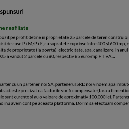
aspunsuri
ne neafiliate
zit pe profit detine in proprietate 25 parcele de teren construibil
ruirii de case P+M/P+E, cu suprafete cuprinse intre 400 si 600 mp, c
mita de proprietate (la poarta): electricitate, apa, canalizare. In anu
025 a vandut 2 parcele cu 80, respectiv 85 euro/mp + TVA....
arter cu un partener, noi SA, partenerul SRL: noi vindem apa imbutel
ntract este precizat ca facturile vor fi compensate (fara a fi menti
le sunt curente si au o valoare de aproximativ 100.000 lei. Partener
oi nu avem cont pe aceasta platforma. Dorim sa efectuam compens