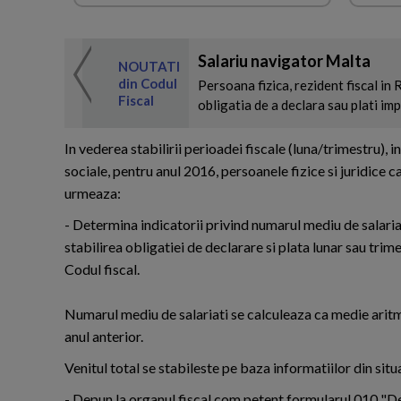
Salariu navigator Malta
 de expertul
NOUTATI
odul Fiscal
din Codul
Persoana fizica, rezident fiscal in
Fiscal
obligatia de a declara sau plati imp
In vederea stabilirii perioadei fiscale (luna/trimestru), in
sociale, pentru anul 2016, persoanele fizice si juridice
urmeaza:
- Determina indicatorii privind numarul mediu de salariati
stabilirea obligatiei de declarare si plata lunar sau trime
Codul fiscal.
Numarul mediu de salariati se calculeaza ca medie aritme
anul anterior.
Venitul total se stabileste pe baza informatiilor din situa
- Depun la organul fiscal com petent formularul 010 "De