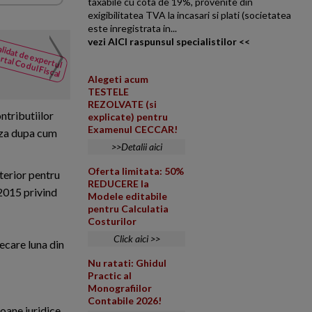
taxabile cu cota de 19%, provenite din
exigibilitatea TVA la incasari si plati (societatea
este inregistrata in...
vezi AICI raspunsul specialistilor <<
Reorganizarile intre so
lidat de expertul
NOUTATI
rtal Codul Fiscal
prevazuta de art. 32 di
din Codul
Fiscal
Alegeti acum
citeste mai mult
TESTELE
REZOLVATE (si
ontributiilor
explicate) pentru
Examenul CECCAR!
eaza dupa cum
>>Detalii aici
Oferta limitata: 50%
nterior pentru
REDUCERE la
/2015 privind
Modele editabile
pentru Calculatia
Costurilor
Click aici >>
ecare luna din
Nu ratati: Ghidul
Practic al
Monografiilor
Contabile 2026!
oane juridice,