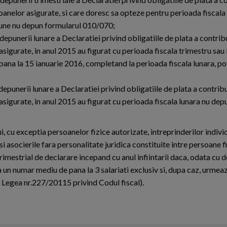
oanelor asigurate, si care doresc sa opteze pentru perioada fiscala l
tiune nu depun formularul 010/070;
depunerii lunare a Declaratiei privind obligatiile de plata a contribu
sigurate, in anul 2015 au figurat cu perioada fiscala trimestru sau 
na la 15 ianuarie 2016, completand la perioada fiscala lunara, potr
depunerii lunare a Declaratiei privind obligatiile de plata a contribu
asigurate, in anul 2015 au figurat cu perioada fiscala lunara nu dep
ui, cu exceptia persoanelor fizice autorizate, intreprinderilor indivi
i asocierile fara personalitate juridica constituite intre persoane f
trimestrial de declarare incepand cu anul infiintarii daca, odata cu 
za un numar mediu de pana la 3 salariati exclusiv si, dupa caz, urmea
in Legea nr.227/20115 privind Codul fiscal).