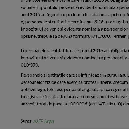
sociale, impozitului pe venit si evidenta nominala a pers
anul 2015 au figurat cu perioada fiscala lunara prin op
e) persoanele si entitatile care in anul 2016 au obligatia 
impozitului pe venit si evidenta nominala a persoanelor a
optiune, trebuie sa depuna formlarul 010/070. Termen: pa
f) persoanele si entitatile care in anul 2016 au obligatia 
impozitului pe venit si evidenta nominala a persoanelor 
010/070.
Persoanele si entitatile care se infiinteaza in cursul anul
persoanelor fizice care exercita profesii libere, precum s
potrivit legii, folosesc personal angajat, aplica regimul 
inregistrare fiscala, declara ca in cursul anului estimea
un venit total de pana la 100.000 € (art.147, alin.(10) d
Sursa:
AJFP Arges