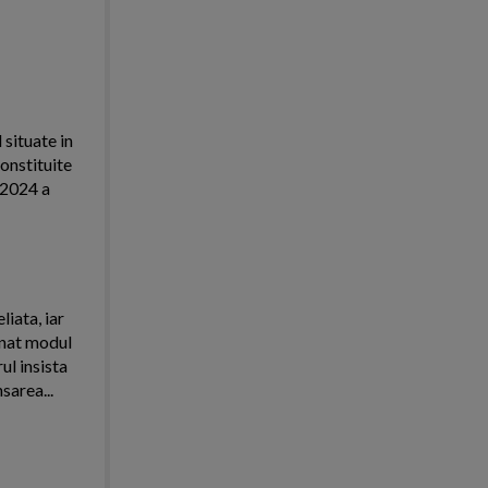
 situate in
onstituite
l 2024 a
iata, iar
onat modul
ul insista
area...